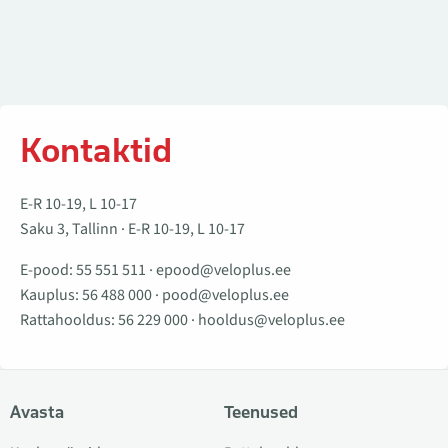
Kontaktid
E-R 10-19, L 10-17
Saku 3, Tallinn · E-R 10-19, L 10-17
E-pood:
55 551 511
·
epood@veloplus.ee
Kauplus:
56 488 000
·
pood@veloplus.ee
Rattahooldus:
56 229 000
·
hooldus@veloplus.ee
Avasta
Teenused