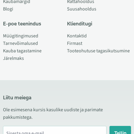
Kaubamärgid
Rattahooldus
Blogi
Suusahooldus
E-poe teenindus
Klienditugi
Müügitingimused
Kontaktid
Tarnevõimalused
Firmast
Kauba tagastamine
Tooteohutuse tagasikutsumine
Järelmaks
Liitu meiega
Ole esimesena kursis kasulike uudiste ja parimate
pakkumistega.
Tellin