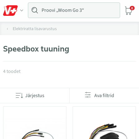
0
Elektriratta lisavarustus
Speedbox tuuning
Tooted kategoorias Speedbox tuuning
4 toodet
Järjestus
Ava filtrid