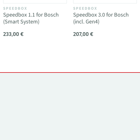
SPEEDBOX
SPEEDBOX
Speedbox 1.1 for Bosch
Speedbox 3.0 for Bosch
(Smart System)
(incl. Gen4)
233,00 €
207,00 €
Kontaktid