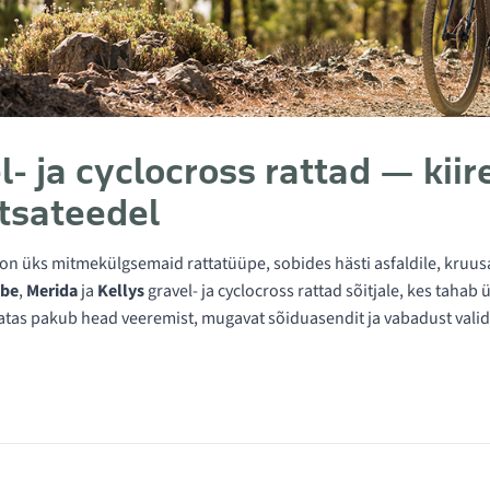
l- ja cyclocross rattad — kiir
tsateedel
on üks mitmekülgsemaid rattatüüpe, sobides hästi asfaldile, kruus
be
,
Merida
ja
Kellys
gravel- ja cyclocross rattad sõitjale, kes tahab ü
atas pakub head veeremist, mugavat sõiduasendit ja vabadust valida
ategoorias Cyclocross / Gravel