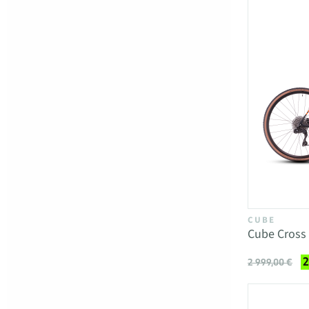
CUBE
Cube Cross 
2
2 999,00 €