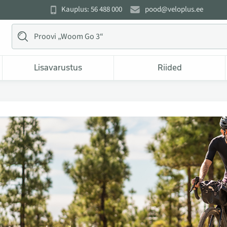
Kauplus: 56 488 000
pood@veloplus.ee
Lisavarustus
Riided