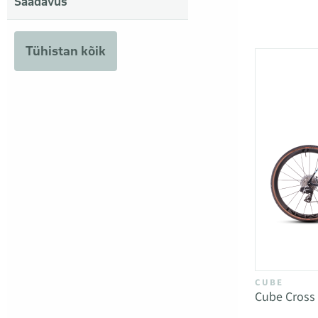
Saadavus
Tühistan kõik
CUBE
Cube Cross 