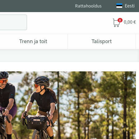
Eesti
Rattahooldus
0
0,00 €
Trenn ja toit
Talisport