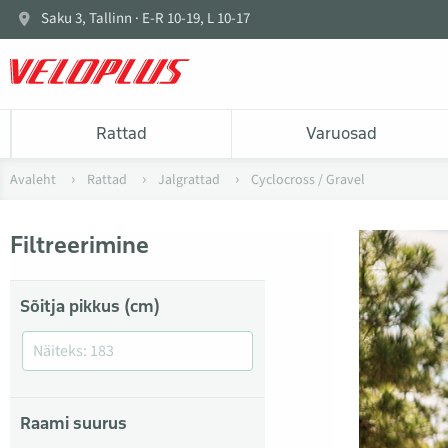
Saku 3, Tallinn · E-R 10-19, L 10-17
Rattad
Varuosad
Avaleht
Rattad
Jalgrattad
Cyclocross / Gravel
Filtreerimine
Sõitja pikkus (cm)
Raami suurus