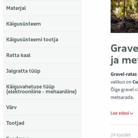
Materjal
Käigusüsteem
Käigusüsteemi tootja
Grave
Ratta kaal
ja me
Jalgratta tüüp
Gravel-ratas
valikus on
Cu
Käiguvahetuse tüüp
Õige gravel-r
(elektrooniline - mehaaniline)
metsarada.
Värv
Loe edasi
Tootjad
Tooted k
24 toodet