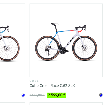
CUBE
Cube Cross Race C:62 SLX
2 599,00 €
3 699,00 €