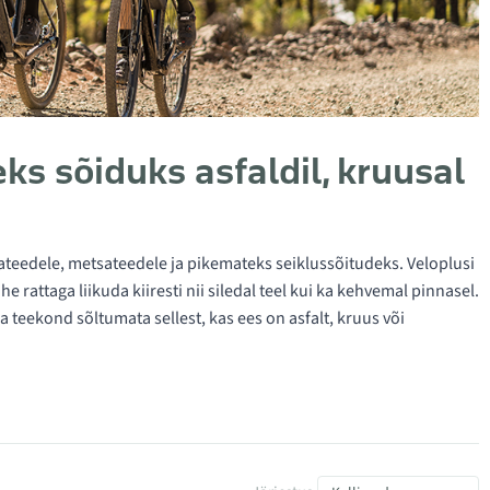
eks sõiduks asfaldil, kruusal
ateedele, metsateedele ja pikemateks seiklussõitudeks. Veloplusi
he rattaga liikuda kiiresti nii siledal teel kui ka kehvemal pinnasel.
 teekond sõltumata sellest, kas ees on asfalt, kruus või