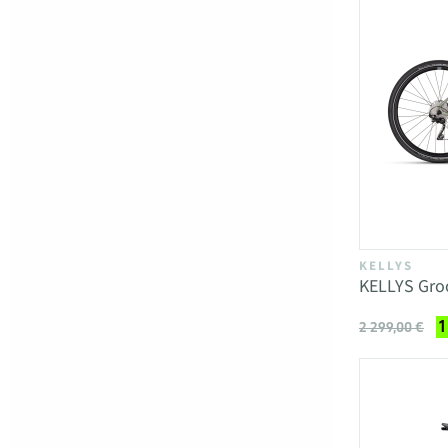
KELLYS
KELLYS Gro
1
2 299,00 €