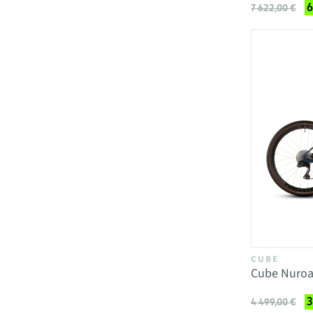
6
7 622,00 €
CUBE
Cube Nuroa
3
4 499,00 €