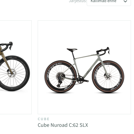
Järjestus:
Kallimad enne
CUBE
Cube Nuroad C:62 SLX