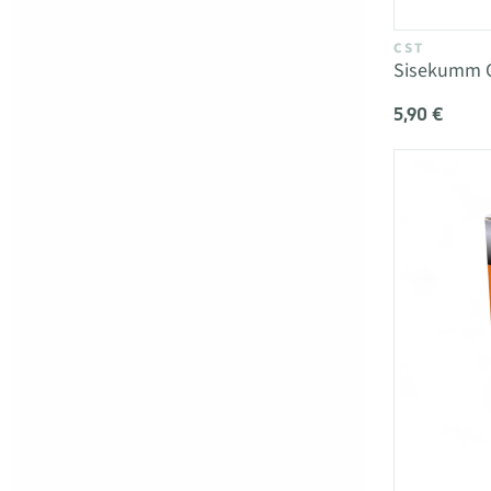
CST
Sisekumm C
5,90 €