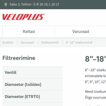
Saku 3, Tallinn · E-R 10-19, L 10-17
Rattad
Varuosad
Avaleht
Varuosad
Sisekummid
8"-18" sisekummid
8"–18
Filtreerimine
8"–18" siseku
Ventiil
erinevatele 
8", 9", 10", 1
Diameeter (tollides)
Need sisekumm
Diameeter (ETRTO)
Õige suuruse 