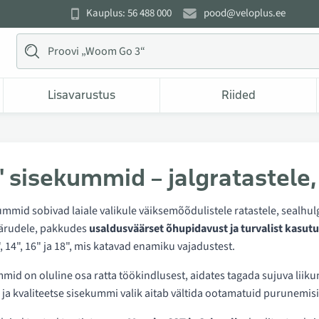
Kauplus: 56 488 000
pood@veloplus.ee
Lisavarustus
Riided
" sisekummid – jalgratastele,
mmid sobivad laiale valikule väiksemõõdulistele ratastele, sealhulga
kärudele, pakkudes
usaldusväärset õhupidavust ja turvalist kasutu
2", 14", 16" ja 18", mis katavad enamiku vajadustest.
id on oluline osa ratta töökindlusest, aidates tagada sujuva liikum
ja kvaliteetse sisekummi valik aitab vältida ootamatuid purunemisi 