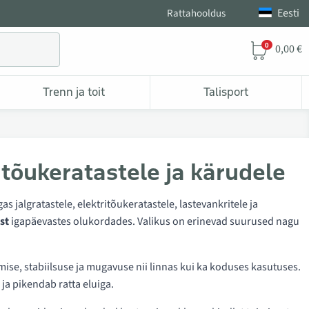
Eesti
Rattahooldus
0
0,00 €
Trenn ja toit
Talisport
 tõukeratastele ja kärudele
s jalgratastele, elektritõukeratastele, lastevankritele ja
st
igapäevastes olukordades. Valikus on erinevad suurused nagu
ise, stabiilsuse ja mugavuse nii linnas kui ka koduses kasutuses.
ja pikendab ratta eluiga.