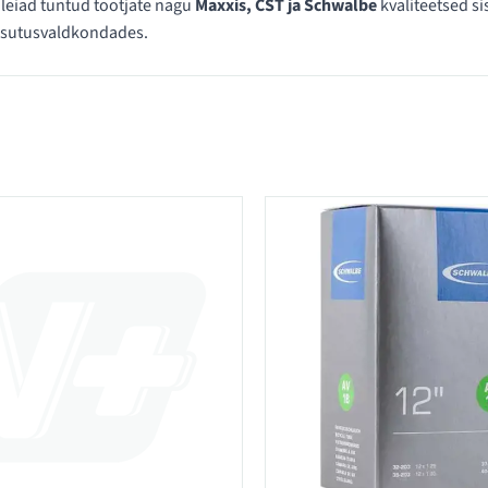
 leiad tuntud tootjate nagu
Maxxis, CST ja Schwalbe
kvaliteetsed s
asutusvaldkondades.
ategoorias 8"-18" sisekummid