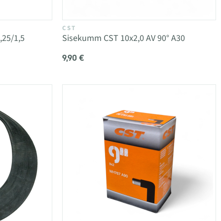
CST
25/1,5
Sisekumm CST 10x2,0 AV 90° A30
9,90 €