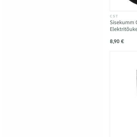
CST
Sisekumm C
Elektritõuk
8,90 €