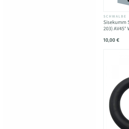
SCHWALBE
Sisekumm S
203) AV45°
10,00 €