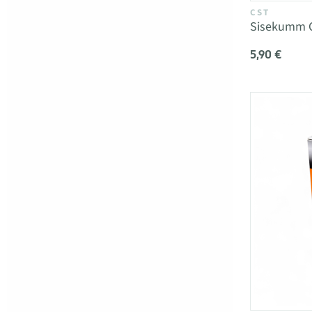
CST
Sisekumm C
5,90 €