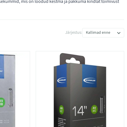
isekummid, mis on loodud kestma ja pakkuma kindlat toimivust
Järjestus:
Kallimad enne