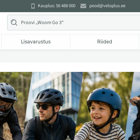
Kauplus: 56 488 000
pood@veloplus.ee
Lisavarustus
Riided