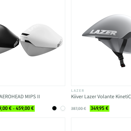
LAZER
 AEROHEAD MIPS II
Kiiver Lazer Volante Kinet
,00 € - 459,00 €
349,95 €
387,00 €