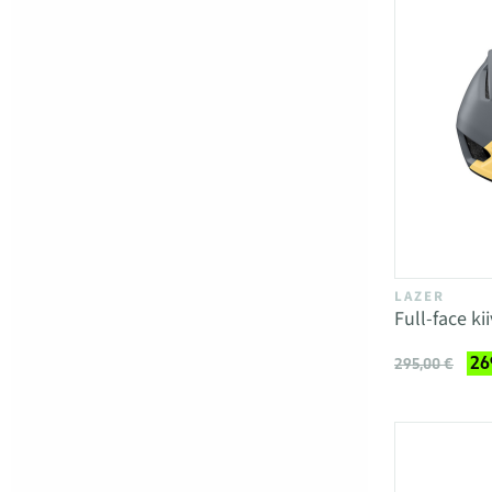
LAZER
Full-face ki
26
295,00 €