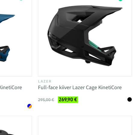
LAZER
KinetiCore
Full-face kiiver Lazer Cage KinetiCore
269,90 €
295,00 €