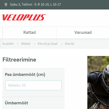
Saku 3, Tallinn · E-R 10-19, L 10-17
Rattad
Varuosad
Avaleht
Riided
Kiivrid ja lisad
Kiivrid
Filtreerimine
Pea ümbermõõt (cm)
Ümbermõõt