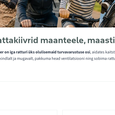
attakiivrid maanteele, maastik
er on iga ratturi üks olulisemaid turvavarustuse osi
, aidates kait
indlalt ja mugavalt, pakkuma head ventilatsiooni ning sobima rattur
ategoorias Kiivrid