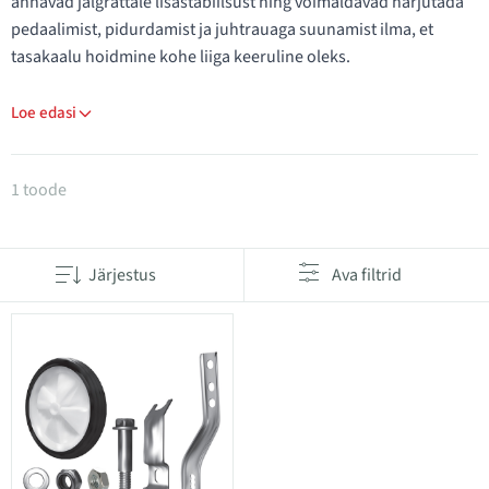
annavad jalgrattale lisastabiilsust ning võimaldavad harjutada
pedaalimist, pidurdamist ja juhtrauaga suunamist ilma, et
tasakaalu hoidmine kohe liiga keeruline oleks.
Loe edasi
Tooted kategoorias Abirattad
1 toode
Järjestus
Ava filtrid