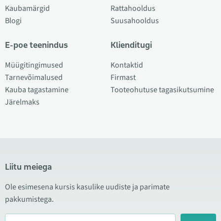
Kaubamärgid
Rattahooldus
Blogi
Suusahooldus
E-poe teenindus
Klienditugi
Müügitingimused
Kontaktid
Tarnevõimalused
Firmast
Kauba tagastamine
Tooteohutuse tagasikutsumine
Järelmaks
Liitu meiega
Ole esimesena kursis kasulike uudiste ja parimate
pakkumistega.