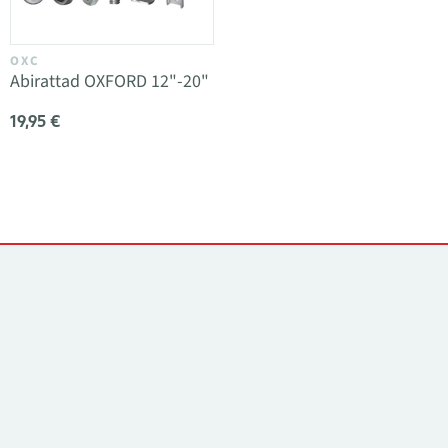
OXC
Abirattad OXFORD 12"-20"
19,95 €
Kontaktid