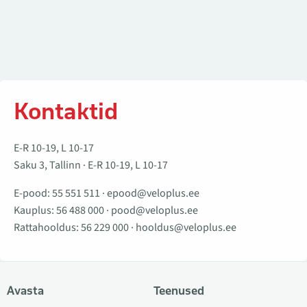
Kontaktid
E-R 10-19, L 10-17
Saku 3, Tallinn · E-R 10-19, L 10-17
E-pood:
55 551 511
·
epood@veloplus.ee
Kauplus:
56 488 000
·
pood@veloplus.ee
Rattahooldus:
56 229 000
·
hooldus@veloplus.ee
Avasta
Teenused