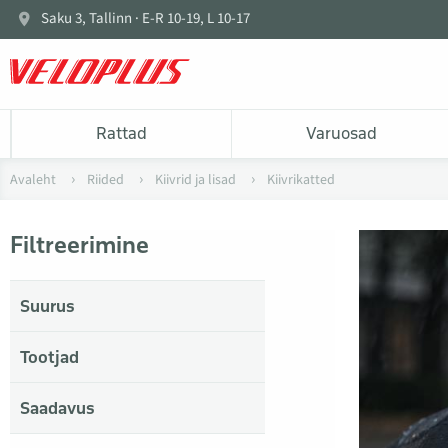
Saku 3, Tallinn · E-R 10-19, L 10-17
Rattad
Varuosad
Avaleht
Riided
Kiivrid ja lisad
Kiivrikatted
Filtreerimine
Suurus
Tootjad
Saadavus