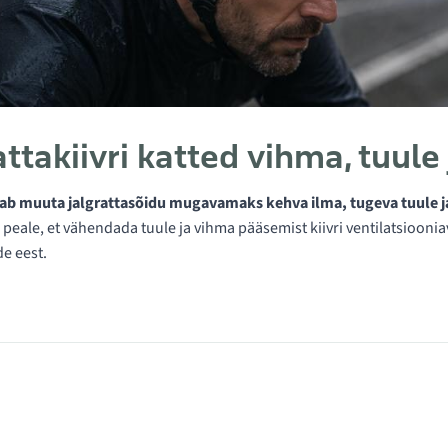
attakiivri katted vihma, tuule
itab muuta jalgrattasõidu mugavamaks kehva ilma, tugeva tuule 
ri peale, et vähendada tuule ja vihma pääsemist kiivri ventilatsioo
e eest.
ategoorias Kiivrikatted