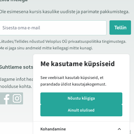
Ole esimesena kursis kasulike uudiste ja parimate pakkumistega.
Tellin
Liitudes/Tellides nõustud Veloplus OÜ privaatsuspoliitika tingimustega.
Me ei jaga sinu andmeid mitte kellegagi mitte kunagi.
Me kasutame küpsiseid
Suhtleme sotsiaalmeedias
See veebisait kasutab küpsiseid, et
Jagame infot hea hinna kampaaniate, uute toodete ning
parandada üldist kasutajakogemust.
hoolduse kohta. Mõnikord teeme ka tooteülevaateid.
Nõustu kõigiga
Ainult olulised
Kohandamine
Halda küpsiseid