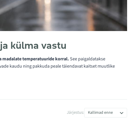
 ja külma vastu
ja madalate temperatuuride korral.
See paigaldatakse
niavade kaudu ning pakkuda peale täiendavat kaitset muutlike
Järjestus:
Kallimad enne