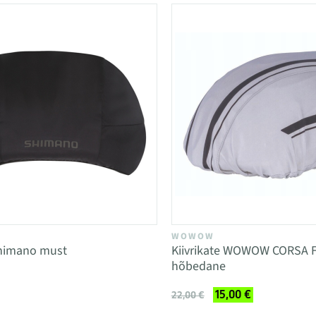
WOWOW
Shimano must
Kiivrikate WOWOW CORSA F
hõbedane
15,00 €
22,00 €