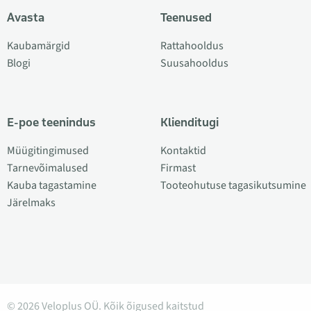
Avasta
Teenused
Kaubamärgid
Rattahooldus
Blogi
Suusahooldus
E-poe teenindus
Klienditugi
Müügitingimused
Kontaktid
Tarnevõimalused
Firmast
Kauba tagastamine
Tooteohutuse tagasikutsumine
Järelmaks
© 2026 Veloplus OÜ. Kõik õigused kaitstud