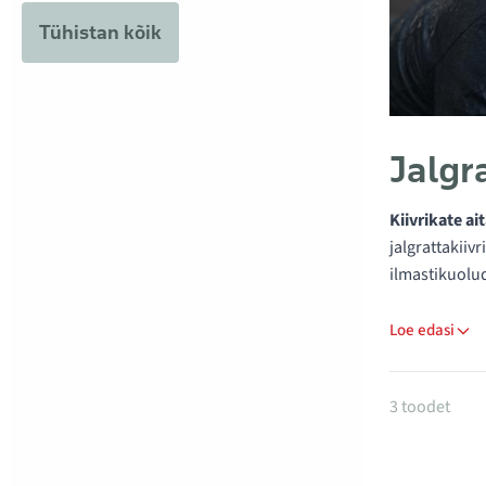
Tühistan kõik
Jalgr
Kiivrikate a
jalgrattakiiv
ilmastikuolud
Loe edasi
Tooted k
3 toodet