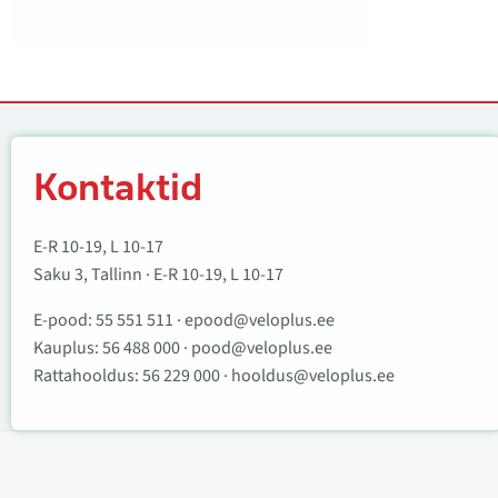
Kontaktid
Kontaktid
E-R 10-19, L 10-17
Saku 3, Tallinn · E-R 10-19, L 10-17
E-pood:
55 551 511
·
epood@veloplus.ee
Kauplus:
56 488 000
·
pood@veloplus.ee
Rattahooldus:
56 229 000
·
hooldus@veloplus.ee