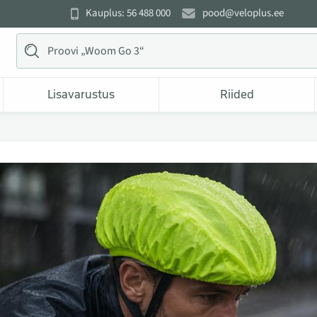
Kauplus: 56 488 000
pood@veloplus.ee
Lisavarustus
Riided