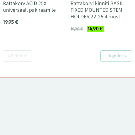
Rattakorv ACID 25X
Rattakorvi kinniti BASIL
universaal, pakiraamile
FIXED MOUNTED STEM
HOLDER 22-25.4 must
19,95 €
14,90 €
19,90 €
« Eelmine
Järgmine »
Kontaktid