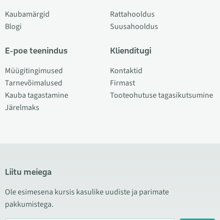
Kaubamärgid
Rattahooldus
Blogi
Suusahooldus
E-poe teenindus
Klienditugi
Müügitingimused
Kontaktid
Tarnevõimalused
Firmast
Kauba tagastamine
Tooteohutuse tagasikutsumine
Järelmaks
Liitu meiega
Ole esimesena kursis kasulike uudiste ja parimate
pakkumistega.