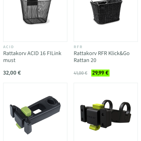
ACID
RFR
Rattakorv ACID 16 FILink
Rattakorv RFR Klick&Go
must
Rattan 20
32,00 €
29,99 €
41,00 €