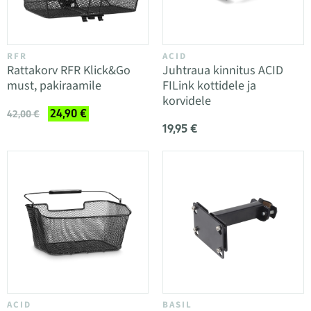
RFR
ACID
Rattakorv RFR Klick&Go
Juhtraua kinnitus ACID
must, pakiraamile
FILink kottidele ja
korvidele
24,90 €
42,00 €
19,95 €
ACID
BASIL