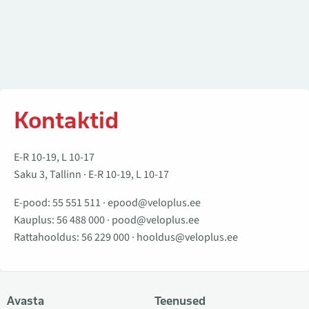
Kontaktid
E-R 10-19, L 10-17
Saku 3, Tallinn · E-R 10-19, L 10-17
E-pood:
55 551 511
·
epood@veloplus.ee
Kauplus:
56 488 000
·
pood@veloplus.ee
Rattahooldus:
56 229 000
·
hooldus@veloplus.ee
Avasta
Teenused