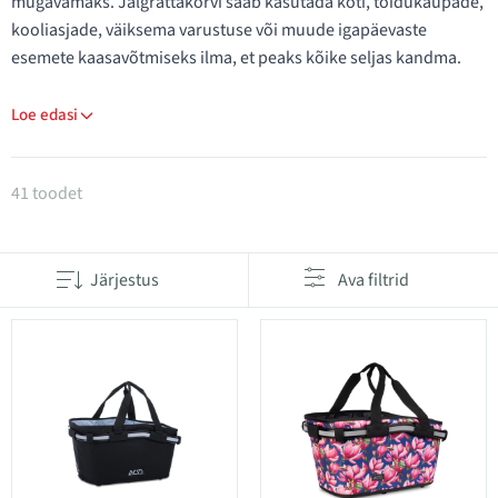
mugavamaks. Jalgrattakorvi saab kasutada koti, toidukaupade,
kooliasjade, väiksema varustuse või muude igapäevaste
esemete kaasavõtmiseks ilma, et peaks kõike seljas kandma.
Loe edasi
Tooted kategoorias Korvid
41 toodet
Järjestus
Ava filtrid