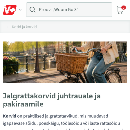
0
Kotid ja korvid
Jalgrattakorvid juhtrauale ja
pakiraamile
Korvid
on praktilised jalgrattatarvikud, mis muudavad
igapäevase sõidu, poeskäigu, töölesõidu või laste rattasõidu