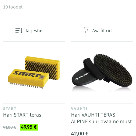
Tooted kategoorias Käsiharjad
19 toodet
Järjestus
Ava filtrid
START
VAUHTI
Hari START teras
Hari VAUHTI TERAS
ALPINE suur ovaalne must
49,95 €
91,00 €
42,00 €