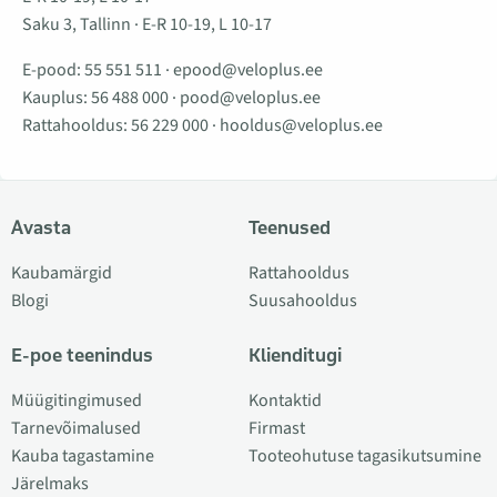
Saku 3, Tallinn · E-R 10-19, L 10-17
E-pood:
55 551 511
·
epood@veloplus.ee
Kauplus:
56 488 000
·
pood@veloplus.ee
Rattahooldus:
56 229 000
·
hooldus@veloplus.ee
Avasta
Teenused
Kaubamärgid
Rattahooldus
Blogi
Suusahooldus
E-poe teenindus
Klienditugi
Müügitingimused
Kontaktid
Tarnevõimalused
Firmast
Kauba tagastamine
Tooteohutuse tagasikutsumine
Järelmaks