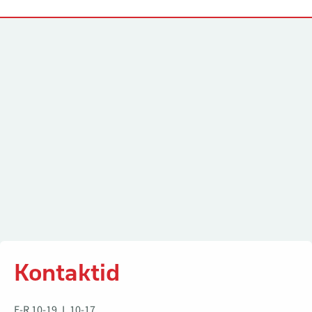
Kontaktid
Kontaktid
E-R 10-19, L 10-17