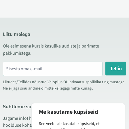
Liitu meiega
Ole esimesena kursis kasulike uudiste ja parimate
pakkumistega.
Tellin
Liitudes/Tellides nõustud Veloplus OÜ privaatsuspoliitika tingimustega.
Me ei jaga sinu andmeid mitte kellegagi mitte kunagi.
Suhtleme sotsiaalmeedias
Me kasutame küpsiseid
Jagame infot hea hinna kampaaniate, uute toodete ning
See veebisait kasutab küpsiseid, et
hoolduse kohta. Mõnikord teeme ka tooteülevaateid.