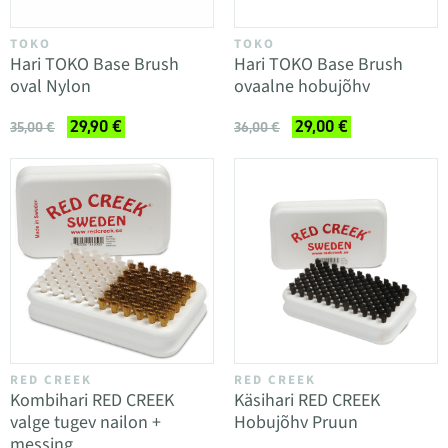
TOKO
TOKO
Hari TOKO Base Brush
Hari TOKO Base Brush
oval Nylon
ovaalne hobujõhv
29,90 €
29,00 €
35,00 €
36,00 €
RED CREEK
RED CREEK
Kombihari RED CREEK
Käsihari RED CREEK
valge tugev nailon +
Hobujõhv Pruun
messing