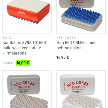
SWIX
RED CREEK
Kombihari SWIX T0166B
Hari RED CREEK sinine
nailon/vilt vedelatele
pehme nailon
kiirmääretele
14,95 €
16,00 €
21,00 €