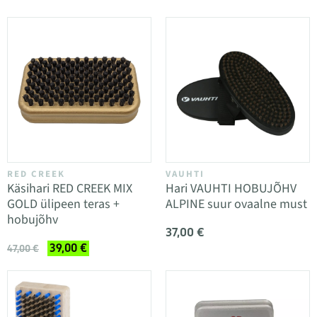
RED CREEK
VAUHTI
Käsihari RED CREEK MIX
Hari VAUHTI HOBUJÕHV
GOLD ülipeen teras +
ALPINE suur ovaalne must
hobujõhv
37,00 €
39,00 €
47,00 €