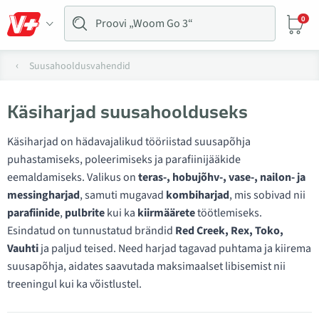
0
Suusahooldusvahendid
Käsiharjad suusahoolduseks
Käsiharjad on hädavajalikud tööriistad suusapõhja
puhastamiseks, poleerimiseks ja parafiinijääkide
eemaldamiseks. Valikus on
teras-, hobujõhv-, vase-, nailon- ja
messingharjad
, samuti mugavad
kombiharjad
, mis sobivad nii
parafiinide
,
pulbrite
kui ka
kiirmäärete
töötlemiseks.
Esindatud on tunnustatud brändid
Red Creek, Rex, Toko,
Vauhti
ja paljud teised. Need harjad tagavad puhtama ja kiirema
suusapõhja, aidates saavutada maksimaalset libisemist nii
treeningul kui ka võistlustel.