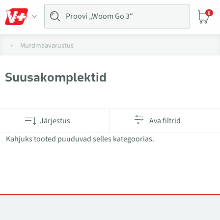
0
Murdmaavarustus
Suusakomplektid
Tooted kategoorias Suusakomplektid
Järjestus
Ava filtrid
Kahjuks tooted puuduvad selles kategoorias.
Kontaktid