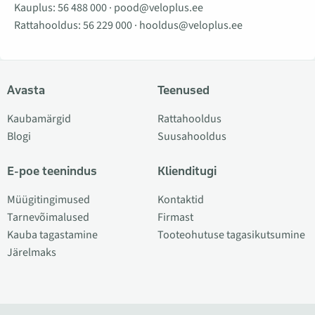
Kauplus:
56 488 000
·
pood@veloplus.ee
Rattahooldus:
56 229 000
·
hooldus@veloplus.ee
Avasta
Teenused
Kaubamärgid
Rattahooldus
Blogi
Suusahooldus
E-poe teenindus
Klienditugi
Müügitingimused
Kontaktid
Tarnevõimalused
Firmast
Kauba tagastamine
Tooteohutuse tagasikutsumine
Järelmaks