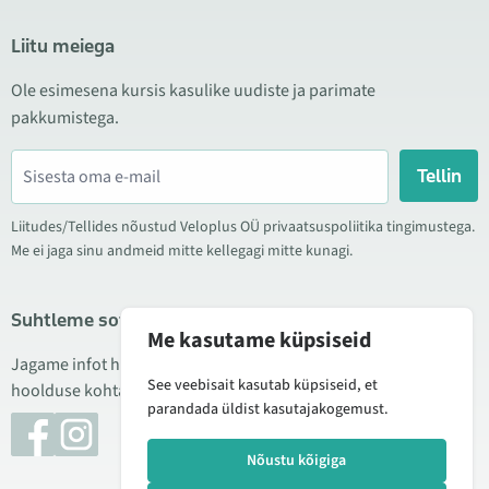
Liitu meiega
Ole esimesena kursis kasulike uudiste ja parimate
pakkumistega.
Tellin
Liitudes/Tellides nõustud Veloplus OÜ privaatsuspoliitika tingimustega.
Me ei jaga sinu andmeid mitte kellegagi mitte kunagi.
Suhtleme sotsiaalmeedias
Me kasutame küpsiseid
Jagame infot hea hinna kampaaniate, uute toodete ning
See veebisait kasutab küpsiseid, et
hoolduse kohta. Mõnikord teeme ka tooteülevaateid.
parandada üldist kasutajakogemust.
Nõustu kõigiga