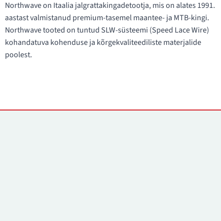
Northwave on Itaalia jalgrattakingadetootja, mis on alates 1991.
aastast valmistanud premium-tasemel maantee- ja MTB-kingi.
Northwave tooted on tuntud SLW-süsteemi (Speed Lace Wire)
kohandatuva kohenduse ja kõrgekvaliteediliste materjalide
poolest.
Kontaktid