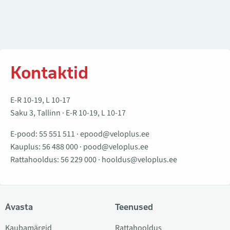
Kontaktid
E-R 10-19, L 10-17
Saku 3, Tallinn · E-R 10-19, L 10-17
E-pood:
55 551 511
·
epood@veloplus.ee
Kauplus:
56 488 000
·
pood@veloplus.ee
Rattahooldus:
56 229 000
·
hooldus@veloplus.ee
Avasta
Teenused
Kaubamärgid
Rattahooldus