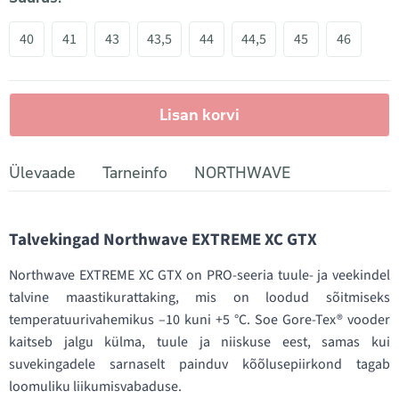
40
41
43
43,5
44
44,5
45
46
Lisan korvi
Ülevaade
Tarneinfo
NORTHWAVE
Talvekingad Northwave EXTREME XC GTX
Northwave EXTREME XC GTX on PRO-seeria tuule- ja veekindel
talvine maastikurattaking, mis on loodud sõitmiseks
temperatuurivahemikus –10 kuni +5 °C. Soe Gore-Tex® vooder
kaitseb jalgu külma, tuule ja niiskuse eest, samas kui
suvekingadele sarnaselt painduv kõõlusepiirkond tagab
loomuliku liikumisvabaduse.