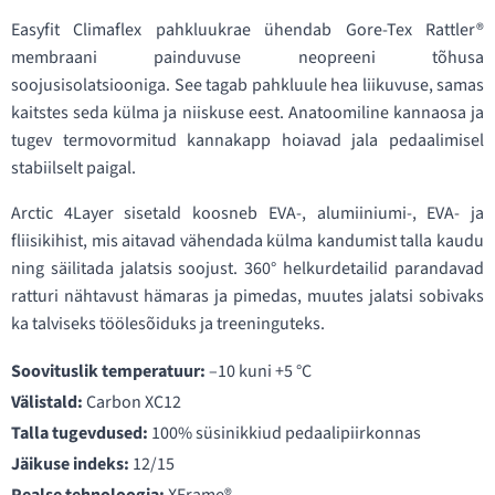
Easyfit Climaflex pahkluukrae ühendab Gore-Tex Rattler®
membraani painduvuse neopreeni tõhusa
soojusisolatsiooniga. See tagab pahkluule hea liikuvuse, samas
kaitstes seda külma ja niiskuse eest. Anatoomiline kannaosa ja
tugev termovormitud kannakapp hoiavad jala pedaalimisel
stabiilselt paigal.
Arctic 4Layer sisetald koosneb EVA-, alumiiniumi-, EVA- ja
fliisikihist, mis aitavad vähendada külma kandumist talla kaudu
ning säilitada jalatsis soojust. 360° helkurdetailid parandavad
ratturi nähtavust hämaras ja pimedas, muutes jalatsi sobivaks
ka talviseks töölesõiduks ja treeninguteks.
Soovituslik temperatuur:
–10 kuni +5 °C
Välistald:
Carbon XC12
Talla tugevdused:
100% süsinikkiud pedaalipiirkonnas
Jäikuse indeks:
12/15