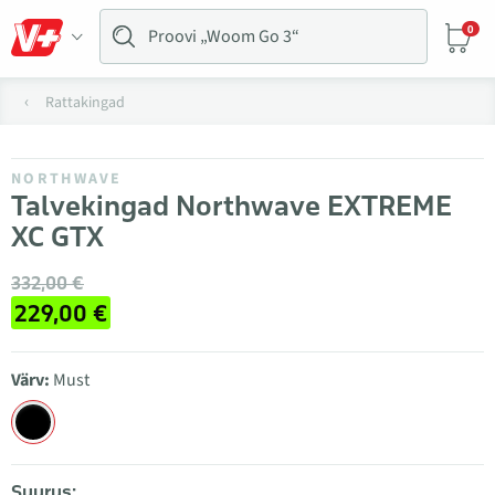
0
Rattakingad
NORTHWAVE
Talvekingad Northwave EXTREME
XC GTX
332,00 €
229,00 €
Värv:
Must
Suurus: