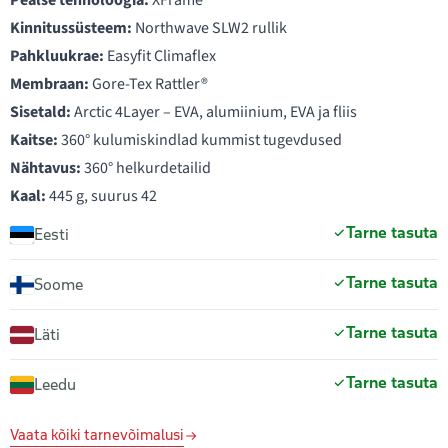
Pealse tehnoloogia:
XFrame®
Kinnitussüsteem:
Northwave SLW2 rullik
Pahkluukrae:
Easyfit Climaflex
Membraan:
Gore-Tex Rattler®
Sisetald:
Arctic 4Layer – EVA, alumiinium, EVA ja fliis
Kaitse:
360° kulumiskindlad kummist tugevdused
Nähtavus:
360° helkurdetailid
Kaal:
445 g, suurus 42
Tarne tasuta
Eesti
Tarne tasuta
Soome
Tarne tasuta
Läti
Tarne tasuta
Leedu
Vaata kõiki tarnevõimalusi