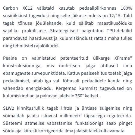
Carbon XC12 välistald kasutab pedaalipiirkonnas 100%
süsinikkiust tugevdusi ning selle jäikuse indeks on 12/15. Tald
tagab tõhusa jõuülekande, kuid säilitab maastikusõiduks
vajaliku praktilisuse. Strateegiliselt paigutatud TPU-detailid
parandavad haarduvust ja kulumiskindlust rattalt maha tulles
ning tehnilistel rajalõikudel.
Pealne on valmistatud patenteeritud ülikerge XFrame®
konstruktsiooniga, mis ümbritseb jalga ühtlaselt ilma
ebamugavate survepunktideta. Kattuv pealseehitus toetab jalga
pedaalimisel, aitab iga vati tõhusalt pedaalidele kanda ning
vähendab energiakadu. Kergemad kummist tugevdused on
kulumiskindlad ja pakuvad jalatsile 360° kaitset.
SLW2 kinnitusrullik tagab lihtsa ja ühtlase sulgemise ning
võimaldab jalatsi istuvust millimeetri täpsusega reguleerida.
Süsteemi astmelise vabastamise funktsiooniga saab pinget
sõidu ajal kiiresti korrigeerida ilma jalatsit täielikult avamata.