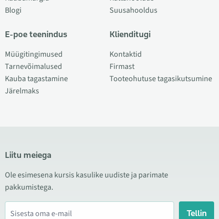
Blogi
Suusahooldus
E-poe teenindus
Klienditugi
Müügitingimused
Kontaktid
Tarnevõimalused
Firmast
Kauba tagastamine
Tooteohutuse tagasikutsumine
Järelmaks
Liitu meiega
Ole esimesena kursis kasulike uudiste ja parimate
pakkumistega.
Tellin