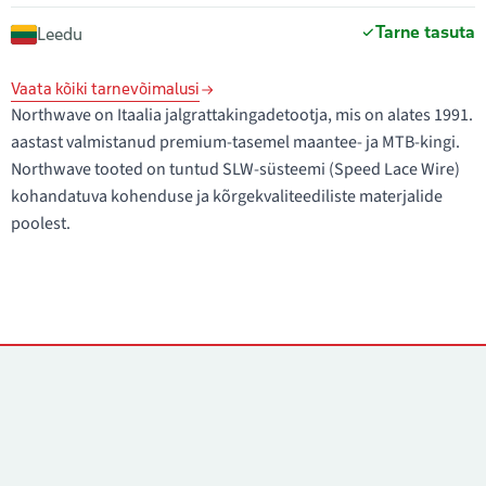
Tarne tasuta
Leedu
Vaata kõiki tarnevõimalusi
Northwave on Itaalia jalgrattakingadetootja, mis on alates 1991.
aastast valmistanud premium-tasemel maantee- ja MTB-kingi.
Northwave tooted on tuntud SLW-süsteemi (Speed Lace Wire)
kohandatuva kohenduse ja kõrgekvaliteediliste materjalide
poolest.
Kontaktid