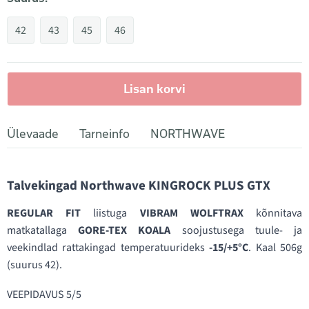
42
43
45
46
Lisan korvi
Ülevaade
Tarneinfo
NORTHWAVE
Talvekingad Northwave KINGROCK PLUS GTX
REGULAR FIT
liistuga
VIBRAM WOLFTRAX
kõnnitava
matkatallaga
GORE-TEX KOALA
soojustusega tuule- ja
veekindlad rattakingad temperatuurideks
-15/+5°C
. Kaal 506g
(suurus 42).
VEEPIDAVUS 5/5