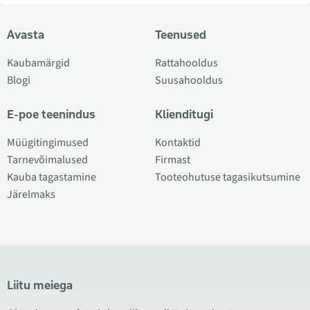
Avasta
Teenused
Kaubamärgid
Rattahooldus
Blogi
Suusahooldus
E-poe teenindus
Klienditugi
Müügitingimused
Kontaktid
Tarnevõimalused
Firmast
Kauba tagastamine
Tooteohutuse tagasikutsumine
Järelmaks
Liitu meiega