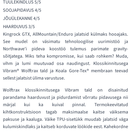
TUULEKINDLUS 5/5
SOOJAPIDAVUS 4/5
JÕUÜLEKANNE 4/5
HAARDUVUS 3/5
Kingrock GTX, AllMountain/Enduro jalatsid külmaks hooajaks.
See mudel on väsimatu tehnoloogilise uurimistöö ja
Northwave'i pideva koostöö tulemus parimate gravity-
sõitjatega. Miks teha kompromisse, kui saab rohkem? Muda,
vihm ja lumi muutuvad osa naudingust. Klossikinnitusega
Vibram® Wolftrax tald ja Koala Gore-Tex® membraan teevad
sellest jalatsist ülima varustuse.
Wolftrax klossikinnitusega Vibram tald on disainitud
parandama haarduvust ja pidurdamist võrratu pidavusega nii
märjal kui ka kuival pinnal. Termokeevitatud
kihtkonstruktsioon tagab maksimaalse kaitse väiksema
paksuse ja kaaluga. Väike TPU-sisetükk muudab jalatsid väga
kulumiskindlaks ja kaitseb korduvate löökide eest. Kahekordne