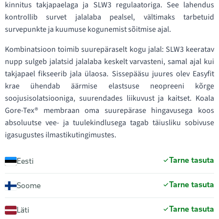
kinnitus takjapaelaga ja SLW3 regulaatoriga. See lahendus
kontrollib survet jalalaba pealsel, vältimaks tarbetuid
survepunkte ja kuumuse kogunemist sõitmise ajal.
Kombinatsioon toimib suurepäraselt kogu jalal: SLW3 keeratav
nupp sulgeb jalatsid jalalaba keskelt varvasteni, samal ajal kui
takjapael fikseerib jala ülaosa. Sissepääsu juures olev Easyfit
krae ühendab äärmise elastsuse neopreeni kõrge
soojusisolatsiooniga, suurendades liikuvust ja kaitset. Koala
Gore-Tex® membraan oma suurepärase hingavusega koos
absoluutse vee- ja tuulekindlusega tagab täiusliku sobivuse
igasugustes ilmastikutingimustes.
Tarne tasuta
Eesti
Tarne tasuta
Soome
Tarne tasuta
Läti