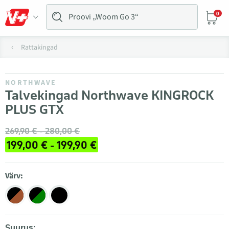
0
Rattakingad
NORTHWAVE
Talvekingad Northwave KINGROCK
PLUS GTX
269,90 € - 280,00 €
199,00 € - 199,90 €
Värv:
Suurus: