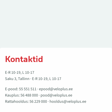
Kontaktid
E-R 10-19, L 10-17
Saku 3, Tallinn · E-R 10-19, L 10-17
E-pood:
55 551 511
·
epood@veloplus.ee
Kauplus:
56 488 000
·
pood@veloplus.ee
Rattahooldus:
56 229 000
·
hooldus@veloplus.ee