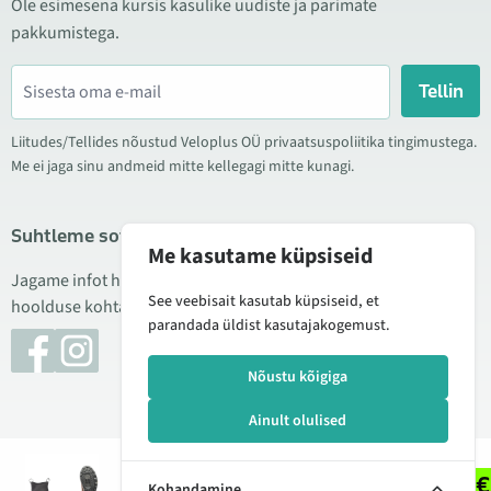
Ole esimesena kursis kasulike uudiste ja parimate
pakkumistega.
Tellin
Liitudes/Tellides nõustud Veloplus OÜ privaatsuspoliitika tingimustega.
Me ei jaga sinu andmeid mitte kellegagi mitte kunagi.
Suhtleme sotsiaalmeedias
Me kasutame küpsiseid
Jagame infot hea hinna kampaaniate, uute toodete ning
See veebisait kasutab küpsiseid, et
hoolduse kohta. Mõnikord teeme ka tooteülevaateid.
parandada üldist kasutajakogemust.
Nõustu kõigiga
Ainult olulised
© 2026 Veloplus OÜ. Kõik õigused kaitstud
199,00 € - 199,90 €
269,90 € - 280,00 €
Kohandamine