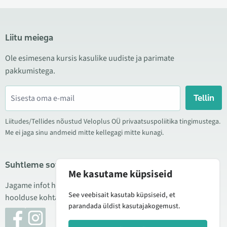
Liitu meiega
Ole esimesena kursis kasulike uudiste ja parimate
pakkumistega.
Tellin
Liitudes/Tellides nõustud Veloplus OÜ privaatsuspoliitika tingimustega.
Me ei jaga sinu andmeid mitte kellegagi mitte kunagi.
Suhtleme sotsiaalmeedias
Me kasutame küpsiseid
Jagame infot hea hinna kampaaniate, uute toodete ning
See veebisait kasutab küpsiseid, et
hoolduse kohta. Mõnikord teeme ka tooteülevaateid.
parandada üldist kasutajakogemust.