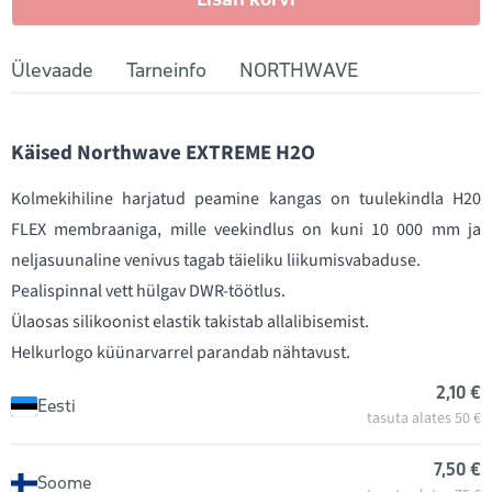
Ülevaade
Tarneinfo
NORTHWAVE
Käised Northwave EXTREME H2O
Kolmekihiline harjatud peamine kangas on tuulekindla H20
FLEX membraaniga, mille veekindlus on kuni 10 000 mm ja
neljasuunaline venivus tagab täieliku liikumisvabaduse.
Pealispinnal vett hülgav DWR-töötlus.
Ülaosas silikoonist elastik takistab allalibisemist.
Helkurlogo küünarvarrel parandab nähtavust.
2,10 €
Eesti
tasuta alates 50 €
7,50 €
Soome