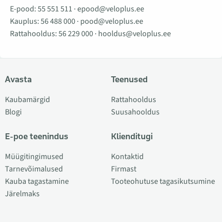
E-pood:
55 551 511
·
epood@veloplus.ee
Kauplus:
56 488 000
·
pood@veloplus.ee
Rattahooldus:
56 229 000
·
hooldus@veloplus.ee
Avasta
Teenused
Kaubamärgid
Rattahooldus
Blogi
Suusahooldus
E-poe teenindus
Klienditugi
Müügitingimused
Kontaktid
Tarnevõimalused
Firmast
Kauba tagastamine
Tooteohutuse tagasikutsumine
Järelmaks