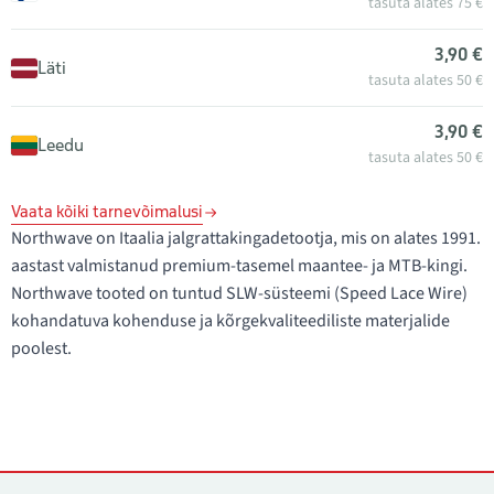
tasuta alates 75 €
3,90 €
Läti
tasuta alates 50 €
3,90 €
Leedu
tasuta alates 50 €
Vaata kõiki tarnevõimalusi
Northwave on Itaalia jalgrattakingadetootja, mis on alates 1991.
aastast valmistanud premium-tasemel maantee- ja MTB-kingi.
Northwave tooted on tuntud SLW-süsteemi (Speed Lace Wire)
kohandatuva kohenduse ja kõrgekvaliteediliste materjalide
poolest.
Kontaktid