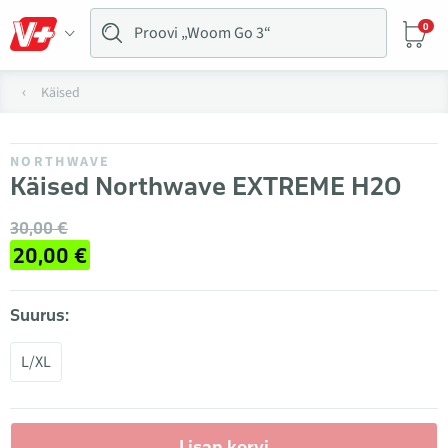
0
Käised
NORTHWAVE
Käised Northwave EXTREME H2O
30,00 €
20,00 €
Suurus:
L/XL
Lisan korvi