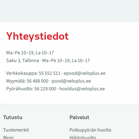
Yhteystiedot
Ma–Pe 10–19, La 10–17
Saku 3, Tallinna · Ma–Pe 10–19, La 10–17
Verkkokauppa:
55 551 511
·
epood@veloplus.ee
Myymälä:
56 488 000
·
pood@veloplus.ee
Pyörähuolto:
56 229 000
·
hooldus@veloplus.ee
Tutustu
Palvelut
Tuotemerkit
Polkupyörän huolto
Blogi
Hiihtohuolto