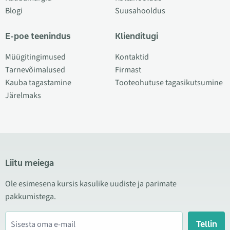
Blogi
Suusahooldus
E-poe teenindus
Klienditugi
Müügitingimused
Kontaktid
Tarnevõimalused
Firmast
Kauba tagastamine
Tooteohutuse tagasikutsumine
Järelmaks
Liitu meiega
Ole esimesena kursis kasulike uudiste ja parimate
pakkumistega.
Tellin