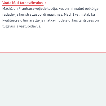
Vaata kõiki tarnevõimalusi
Mach1 on Prantsuse veljede tootja, kes on hinnatud eelkõige
radade- ja kunstrattaspordi maailmas. Mach1 valmistab ka
kvaliteetseid linnaratta- ja matka-mudeleid, kus tähtsuses on
tugevus ja vastupidavus.
Kontaktid