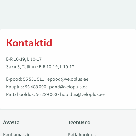
Kontaktid
E-R 10-19, L 10-17
Saku 3, Tallinn · E-R 10-19, L 10-17
E-pood:
55 551 511
·
epood@veloplus.ee
Kauplus:
56 488 000
·
pood@veloplus.ee
Rattahooldus:
56 229 000
·
hooldus@veloplus.ee
Avasta
Teenused
Kaubamärgid
Rattahooldus