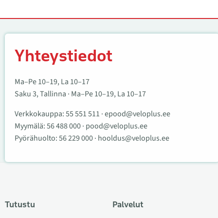
Yhteystiedot
Yhteystiedot
Ma–Pe 10–19, La 10–17
Saku 3, Tallinna · Ma–Pe 10–19, La 10–17
Verkkokauppa:
55 551 511
·
epood@veloplus.ee
Myymälä:
56 488 000
·
pood@veloplus.ee
Pyörähuolto:
56 229 000
·
hooldus@veloplus.ee
Tutustu
Palvelut