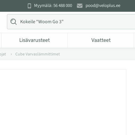
Myymälä: 56 488 000
pood@veloplus.ee
Lisävarusteet
Vaatteet
jat
Cube Varvaslämmittimet