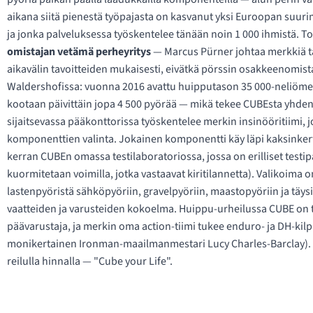
aikana siitä pienestä työpajasta on kasvanut yksi Euroopan suuri
ja jonka palveluksessa työskentelee tänään noin 1 000 ihmistä. T
omistajan vetämä perheyritys
— Marcus Pürner johtaa merkkiä tä
aikavälin tavoitteiden mukaisesti, eivätkä pörssin osakkeenomis
Waldershofissa: vuonna 2016 avattu huipputason 35 000-neliömetri
kootaan päivittäin jopa 4 500 pyörää — mikä tekee CUBEsta yhden
sijaitsevassa pääkonttorissa työskentelee merkin insinööritiimi, 
komponenttien valinta. Jokainen komponentti käy läpi kaksinker
kerran CUBEn omassa testilaboratoriossa, jossa on erilliset testi
kuormitetaan voimilla, jotka vastaavat kiritilannetta). Valikoima on
lastenpyöristä sähköpyöriin, gravelpyöriin, maastopyöriin ja täy
vaatteiden ja varusteiden kokoelma. Huippu-urheilussa CUBE on t
päävarustaja, ja merkin oma action-tiimi tukee enduro- ja DH-kil
monikertainen Ironman-maailmanmestari Lucy Charles-Barclay). C
reilulla hinnalla — "Cube your Life".