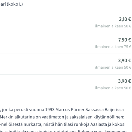
ari (koko L)
2,10 €
ilmainen alkaen 50 €
7,50 €
ilmainen alkaen 75 €
3,90 €
ilmainen alkaen 50 €
3,90 €
ilmainen alkaen 50 €
jonka perusti vuonna 1993 Marcus Pürner Saksassa Baijerissa
Merkin alkutarina on vaatimaton ja saksalaisen käytännöllinen:
-neliöisestä nurkasta, mistä hän tilasi runkoja Aasiasta ja kokosi
vain rahoittaakseen yliopisto-opintojaan. Kolmen vuosikymmenen