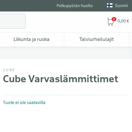
Suomi
Polkupyörän huolto
0
0,00 €
Liikunta ja ruoka
Talviurheilulajit
CUBE
Cube Varvaslämmittimet
Tuote ei ole saatavilla