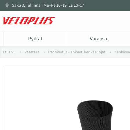
Saku 3, Tallinna · Ma–Pe 10–19, La 10–17
Pyörät
Varaosat
Etusivu
Vaatteet
Irtohihat ja -lahkeet, kenkäsuojat
Kenkäsuo