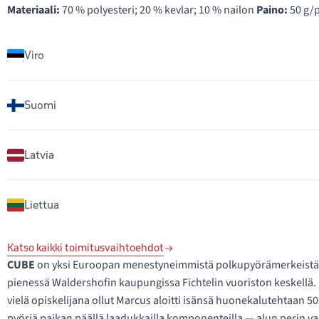
Materiaali:
70 % polyesteri; 20 % kevlar; 10 % nailon
Paino:
50 g/p
Viro
Suomi
Latvia
Liettua
Katso kaikki toimitusvaihtoehdot
CUBE
on yksi Euroopan menestyneimmistä polkupyörämerkeistä, 
pienessä Waldershofin kaupungissa Fichtelin vuoriston keskellä. 
vielä opiskelijana ollut Marcus aloitti isänsä huonekalutehtaan 50
pyöriä paikan päällä laadukkailla komponenteilla — alun perin 