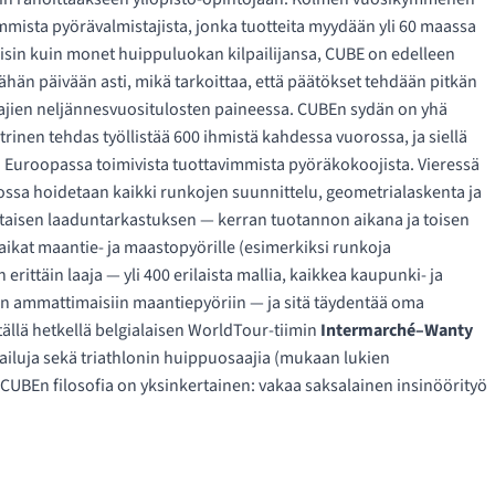
mmista pyörävalmistajista, jonka tuotteita myydään yli 60 maassa
oisin kuin monet huippuluokan kilpailijansa, CUBE on edelleen
hän päivään asti, mikä tarkoittaa, että päätökset tehdään pitkän
tajien neljännesvuositulosten paineessa. CUBEn sydän on yhä
nen tehdas työllistää 600 ihmistä kahdessa vuorossa, ja siellä
 Euroopassa toimivista tuottavimmista pyöräkokoojista. Vieressä
jossa hoidetaan kaikki runkojen suunnittelu, geometrialaskenta ja
taisen laaduntarkastuksen — kerran tuotannon aikana ja toisen
paikat maantie- ja maastopyörille (esimerkiksi runkoja
 erittäin laaja — yli 400 erilaista mallia, kaikkea kaupunki- ja
sin ammattimaisiin maantiepyöriin — ja sitä täydentää oma
ällä hetkellä belgialaisen WorldTour-tiimin
Intermarché–Wanty
pailuja sekä triathlonin huippuosaajia (mukaan lukien
UBEn filosofia on yksinkertainen: vakaa saksalainen insinöörityö