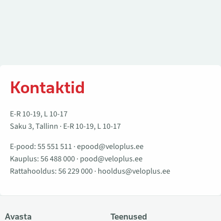
Kontaktid
E-R 10-19, L 10-17
Saku 3, Tallinn · E-R 10-19, L 10-17
E-pood:
55 551 511
·
epood@veloplus.ee
Kauplus:
56 488 000
·
pood@veloplus.ee
Rattahooldus:
56 229 000
·
hooldus@veloplus.ee
Avasta
Teenused