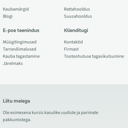
Kaubamärgid
Rattahooldus
Blogi
Suusahooldus
E-poe teenindus
Klienditugi
Müügitingimused
Kontaktid
Tarnevõimalused
Firmast
Kauba tagastamine
Tooteohutuse tagasikutsumine
Järelmaks
Liitu meiega
Ole esimesena kursis kasulike uudiste ja parimate
pakkumistega.