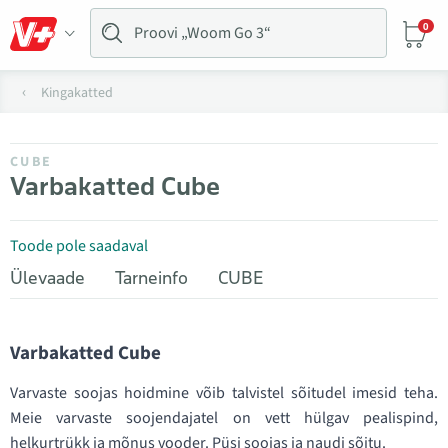
0
Kingakatted
CUBE
Varbakatted Cube
Toode pole saadaval
Ülevaade
Tarneinfo
CUBE
Varbakatted Cube
Varvaste soojas hoidmine võib talvistel sõitudel imesid teha.
Meie varvaste soojendajatel on vett hülgav pealispind,
helkurtrükk ja mõnus vooder. Püsi soojas ja naudi sõitu.