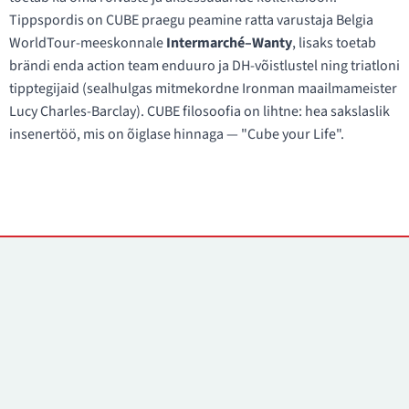
Tippspordis on CUBE praegu peamine ratta varustaja Belgia
WorldTour-meeskonnale
Intermarché–Wanty
, lisaks toetab
brändi enda action team enduuro ja DH-võistlustel ning triatloni
tipptegijaid (sealhulgas mitmekordne Ironman maailmameister
Lucy Charles-Barclay). CUBE filosoofia on lihtne: hea sakslaslik
insenertöö, mis on õiglase hinnaga — "Cube your Life".
Kontaktid