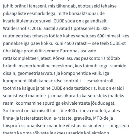
juhib brändi tänaseni, mis tähendab, et otsuseid tehakse
pikaajaliste eesmärkidega, mitte börsiaktsionäride
kvartalitulemuste survel. CUBE süda on aga endiselt
Waldershofis: 2016. aastal avatud tipptasemel 35 000-
ruutmeetrises tehases töötab kahes vahetuses 600 inimest, kes
pannakse iga päev kokku kuni 4500 ratast — see teeb CUBE-st
ühe kõige produktiivsemate Euroopas asuvate
rattakomplekteerijatest. Kõrval asuvas peakontoris töötab
brändi insenertehniline meeskond, kus toimub kogu raamide
disain, geomeetriaarvutus ja komponentide valik. Iga
komponent läbib kahekordse kontrolli — esmakontroll
tootmise käigus ja teine CUBE enda testlaboris, kus on eraldi
seadistused maantee- ja maastikuratta katsetusteks (näiteks
raami koormamine spurdiga ekvivalentsete jõududega).
Sortiment on äärmiselt lai — üle 400 erineva mudeli, alates
linna- ja lasterattast kuni e-rataste, gravelite, MTB-de ja
täisprofessionaalsete maantee võistlusmasinateni — ning seda
toetab ka oma rõivaste ja aksessuaaride kollektsioon.