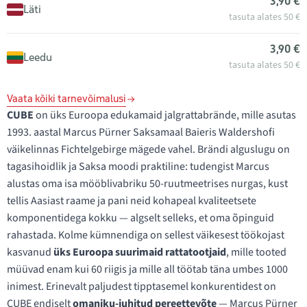
3,90 €
Läti
tasuta alates 50 €
3,90 €
Leedu
tasuta alates 50 €
Vaata kõiki tarnevõimalusi
CUBE
on üks Euroopa edukamaid jalgrattabrände, mille asutas
1993. aastal Marcus Pürner Saksamaal Baieris Waldershofi
väikelinnas Fichtelgebirge mägede vahel. Brändi alguslugu on
tagasihoidlik ja Saksa moodi praktiline: tudengist Marcus
alustas oma isa mööblivabriku 50-ruutmeetrises nurgas, kust
tellis Aasiast raame ja pani neid kohapeal kvaliteetsete
komponentidega kokku — algselt selleks, et oma õpinguid
rahastada. Kolme kümnendiga on sellest väikesest töökojast
kasvanud
üks Euroopa suurimaid rattatootjaid
, mille tooted
müüvad enam kui 60 riigis ja mille all töötab täna umbes 1000
inimest. Erinevalt paljudest tipptasemel konkurentidest on
CUBE endiselt
omaniku-juhitud pereettevõte
— Marcus Pürner