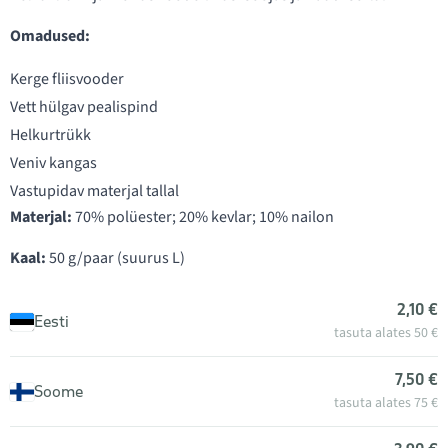
Omadused:
Kerge fliisvooder
Vett hülgav pealispind
Helkurtrükk
Veniv kangas
Vastupidav materjal tallal
Materjal:
70% polüester; 20% kevlar; 10% nailon
Kaal:
50 g/paar (suurus L)
2,10 €
Eesti
tasuta alates 50 €
7,50 €
Soome
tasuta alates 75 €