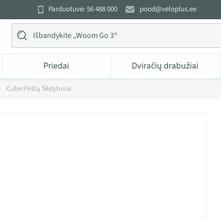
Parduotuvė: 56 488 000
pood@veloplus.ee
Priedai
Dviračių drabužiai
Cube Pirštų Šildytuvai