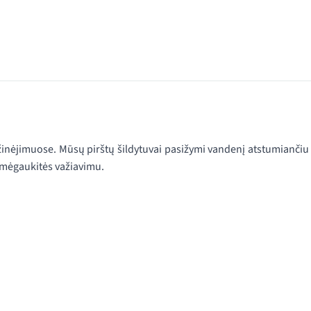
žinėjimuose. Mūsų pirštų šildytuvai pasižymi vandenį atstumiančiu
i, mėgaukitės važiavimu.