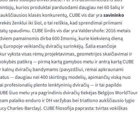
intojų, kurios produktai parduodami daugiau nei 60 šalių ir
o aukščiausios klasės konkurentų, CUBE vis dar yra
savininko
ės ženklui iki šiol, o tai reiškia, kad sprendimai priimami
zultatų spaudimu. CUBE širdis vis dar yra Valdershofe: 2016 metais
e dviem pamainomis dirba 600 žmonių, kurie kiekvieną dieną
ų Europoje veikiančių dviračių surinkėjų. Šalia esančioje
kur vyksta visas rėmų projektavimas, geometrijos skaičiavimai ir
okybės patikrą — pirmą kartą gamybos metu ir antrą kartą CUBE
 ir kalnų dviračių bandymams (pavyzdžiui, rėmai apkraunami
 platus — daugiau nei 400 skirtingų modelių, apimančių viską nuo
škai profesionalių plento lenktyninių dviračių — ir tai papildo
BE šiuo metu yra pagrindinis dviračių tiekėjas Belgijos WorldTour
eam palaiko enduro ir DH varžybas bei triatlono aukščiausio lygio
y Charles-Barclay). CUBE filosofija paprasta: tvirtas vokiškas