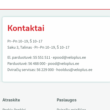
Kontaktai
Kontaktai
Pr–Pn 10–19, Š 10–17
Saku 3, Talinas · Pr–Pn 10–19, Š 10–17
El. parduotuvė:
55 551 511
·
epood@veloplus.ee
Parduotuvė:
56 488 000
·
pood@veloplus.ee
Dviračių servisas:
56 229 000
·
hooldus@veloplus.ee
Atraskite
Paslaugos