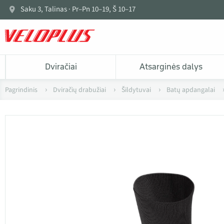
Saku 3, Talinas · Pr–Pn 10–19, Š 10–17
Dviračiai
Atsarginės dalys
Pagrindinis
Dviračių drabužiai
Šildytuvai
Batų apdangalai