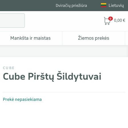
Lietuvių
Dviračių priežiūra
0
0,00 €
Mankšta ir maistas
Žiemos prekės
CUBE
Cube Pirštų Šildytuvai
Prekė nepasiekiama