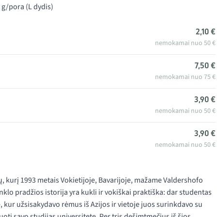
 g/pora (L dydis)
2,10 €
nemokamai nuo 50 €
7,50 €
nemokamai nuo 75 €
3,90 €
nemokamai nuo 50 €
3,90 €
nemokamai nuo 50 €
, kurį 1993 metais Vokietijoje, Bavarijoje, mažame Valdershofo
lo pradžios istorija yra kukli ir vokiškai praktiška: dar studentas
kur užsisakydavo rėmus iš Azijos ir vietoje juos surinkdavo su
ti savo studijas universitete. Per tris dešimtmečius iš šios