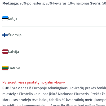
Medžiaga:
70% poliesteris; 20% kevlaras; 10% nailonas
Svoris:
50
Estija
Suomija
Latvija
Lietuva
Peržiūrėti visas pristatymo galimybes
CUBE
yra vienas iš Europoje sėkmingiausių dviračių prekės ženklų
miestelyje Fichtelio kalnuose įkūrė Markusas Piurneris. Prekės ženk
Markusas pradėjo tėvo baldų fabriko 50 kvadratinių metrų kampe, 
kokybiškais komponentais — iš pradžių tik tam, kad galėtų finansuo