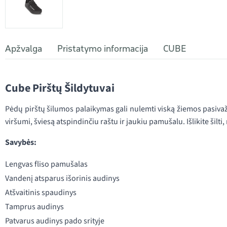
Apžvalga
Pristatymo informacija
CUBE
Cube Pirštų Šildytuvai
Pėdų pirštų šilumos palaikymas gali nulemti viską žiemos pasiva
viršumi, šviesą atspindinčiu raštu ir jaukiu pamušalu. Išlikite šilt
Savybės:
Lengvas fliso pamušalas
Vandenį atsparus išorinis audinys
Atšvaitinis spaudinys
Tamprus audinys
Patvarus audinys pado srityje