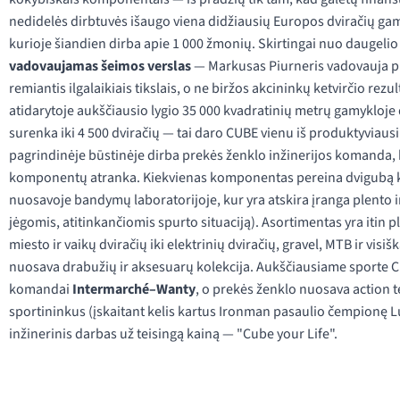
nedidelės dirbtuvės išaugo viena didžiausių Europos dviračių gam
kurioje šiandien dirba apie 1 000 žmonių. Skirtingai nuo daugeli
vadovaujamas šeimos verslas
— Markusas Piurneris vadovauja prek
remiantis ilgalaikiais tikslais, o ne biržos akcininkų ketvirčio re
atidarytoje aukščiausio lygio 35 000 kvadratinių metrų gamykloj
surenka iki 4 500 dviračių — tai daro CUBE vienu iš produktyviausi
pagrindinėje būstinėje dirba prekės ženklo inžinerijos komanda, 
komponentų atranka. Kiekvienas komponentas pereina dvigubą k
nuosavoje bandymų laboratorijoje, kur yra atskira įranga plento
jėgomis, atitinkančiomis spurto situaciją). Asortimentas yra itin
miesto ir vaikų dviračių iki elektrinių dviračių, gravel, MTB ir visi
nuosava drabužių ir aksesuarų kolekcija. Aukščiausiame sporte CU
komandai
Intermarché–Wanty
, o prekės ženklo nuosava action t
sportininkus (įskaitant kelis kartus Ironman pasaulio čempionę Luc
inžinerinis darbas už teisingą kainą — "Cube your Life".