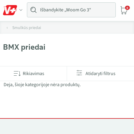
0
Smulkūs priedai
BMX priedai
Produktai kategorijoje BMX priedai
Rikiavimas
Atidaryti filtrus
Deja, šioje kategorijoje nėra produktų.
Kontaktai