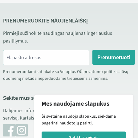
PRENUMERUOKITE NAUJIENLAIŠKĮ
Pirmieji sužinokite naudingas naujienas ir geriausius
pasiūlymus.
Prenumeruoti
Prenumeruodami sutinkate su Veloplus OÜ privatumo politika. Jūsų
duomenų niekada neperduodame tretiesiems asmenims.
Sekite mus socialiniuose tinkluose
Mes naudojame slapukus
Dalijamės informacija apie geras kainas, naujus produktus ir
Ši svetainė naudoja slapukus, siekdama
servisą. Kartais taip pat publikuojame produktų apžvalgas.
pagerinti naudotojų patirtį.
Sutikti su visais