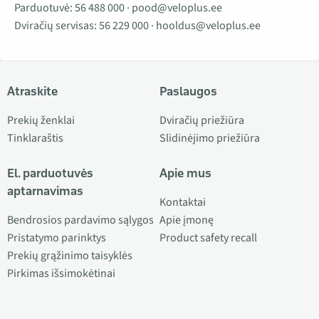
Parduotuvė:
56 488 000
·
pood@veloplus.ee
Dviračių servisas:
56 229 000
·
hooldus@veloplus.ee
Atraskite
Paslaugos
Prekių ženklai
Dviračių priežiūra
Tinklaraštis
Slidinėjimo priežiūra
El. parduotuvės
Apie mus
aptarnavimas
Kontaktai
Bendrosios pardavimo sąlygos
Apie įmonę
Pristatymo parinktys
Product safety recall
Prekių grąžinimo taisyklės
Pirkimas išsimokėtinai