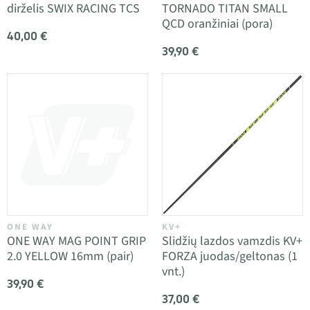
dirželis SWIX RACING TCS
TORNADO TITAN SMALL
QCD oranžiniai (pora)
40,00 €
39,90 €
ONE WAY
KV+
ONE WAY MAG POINT GRIP
Slidžių lazdos vamzdis KV+
2.0 YELLOW 16mm (pair)
FORZA juodas/geltonas (1
vnt.)
39,90 €
37,00 €