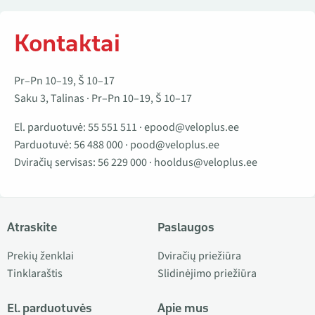
Kontaktai
Pr–Pn 10–19, Š 10–17
Saku 3, Talinas · Pr–Pn 10–19, Š 10–17
El. parduotuvė:
55 551 511
·
epood@veloplus.ee
Parduotuvė:
56 488 000
·
pood@veloplus.ee
Dviračių servisas:
56 229 000
·
hooldus@veloplus.ee
Atraskite
Paslaugos
Prekių ženklai
Dviračių priežiūra
Tinklaraštis
Slidinėjimo priežiūra
El. parduotuvės
Apie mus