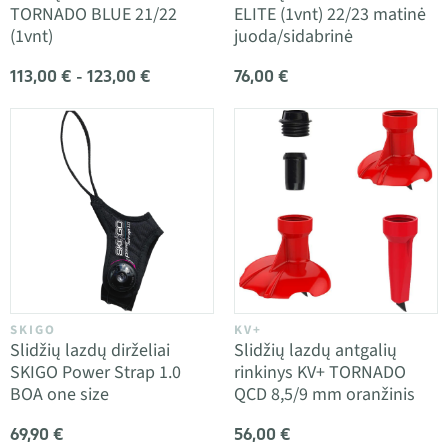
TORNADO BLUE 21/22
ELITE (1vnt) 22/23 matinė
(1vnt)
juoda/sidabrinė
113,00 € - 123,00 €
76,00 €
SKIGO
KV+
Slidžių lazdų dirželiai
Slidžių lazdų antgalių
SKIGO Power Strap 1.0
rinkinys KV+ TORNADO
BOA one size
QCD 8,5/9 mm oranžinis
69,90 €
56,00 €