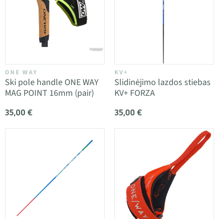
ONE WAY
KV+
Ski pole handle ONE WAY
Slidinėjimo lazdos stiebas
MAG POINT 16mm (pair)
KV+ FORZA
35,00 €
35,00 €