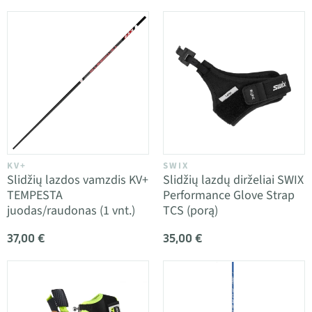
KV+
SWIX
Slidžių lazdos vamzdis KV+
Slidžių lazdų dirželiai SWIX
TEMPESTA
Performance Glove Strap
juodas/raudonas (1 vnt.)
TCS (porą)
37,00 €
35,00 €