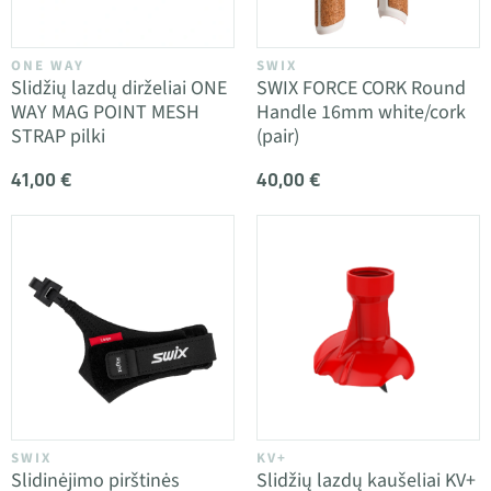
ONE WAY
SWIX
Slidžių lazdų dirželiai ONE
SWIX FORCE CORK Round
WAY MAG POINT MESH
Handle 16mm white/cork
STRAP pilki
(pair)
41,00 €
40,00 €
SWIX
KV+
Slidinėjimo pirštinės
Slidžių lazdų kaušeliai KV+