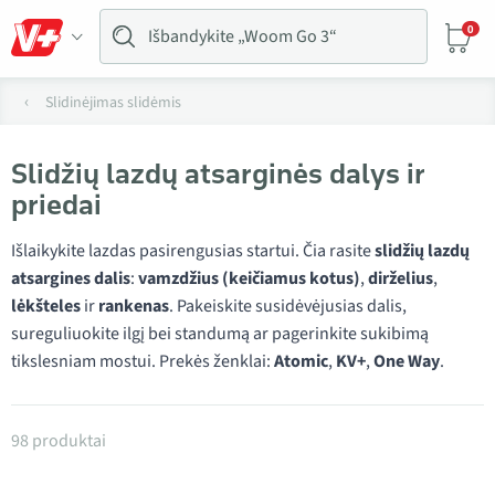
0
Slidinėjimas slidėmis
Slidžių lazdų atsarginės dalys ir
priedai
Išlaikykite lazdas pasirengusias startui. Čia rasite
slidžių lazdų
atsargines dalis
:
vamzdžius (keičiamus kotus)
,
dirželius
,
lėkšteles
ir
rankenas
. Pakeiskite susidėvėjusias dalis,
sureguliuokite ilgį bei standumą ar pagerinkite sukibimą
tikslesniam mostui. Prekės ženklai:
Atomic
,
KV+
,
One Way
.
Produktai kategorijoje Slidžių lazdų atsarginės dalys
98 produktai