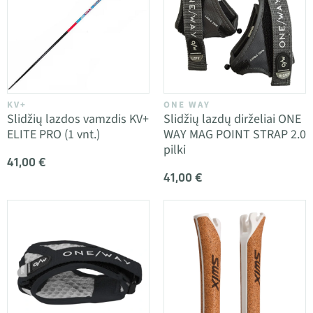
KV+
ONE WAY
Slidžių lazdos vamzdis KV+
Slidžių lazdų dirželiai ONE
ELITE PRO (1 vnt.)
WAY MAG POINT STRAP 2.0
pilki
41,00 €
41,00 €