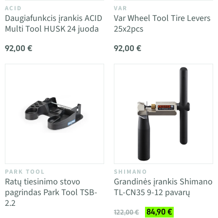
ACID
VAR
Daugiafunkcis įrankis ACID
Var Wheel Tool Tire Levers
Multi Tool HUSK 24 juoda
25x2pcs
92,00 €
92,00 €
PARK TOOL
SHIMANO
Ratų tiesinimo stovo
Grandinės įrankis Shimano
pagrindas Park Tool TSB-
TL-CN35 9-12 pavarų
2.2
84,90 €
122,00 €