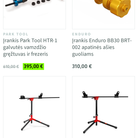
PARK TOOL
ENDURO
Įrankis Park Tool HTR-1
Įrankis Enduro BB30 BRT-
galvutės vamzdžio
002 apatinės ašies
gręžtuvas ir frezeris
guoliams
310,00 €
395,00 €
610,00 €