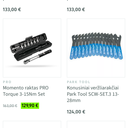
133,00 €
133,00 €
PRO
PARK TOOL
Momento raktas PRO
Konusiniai veržliarakčiai
Torque 3-15Nm Set
Park Tool SCW-SET.3 13-
28mm
129,90 €
163,00 €
124,00 €