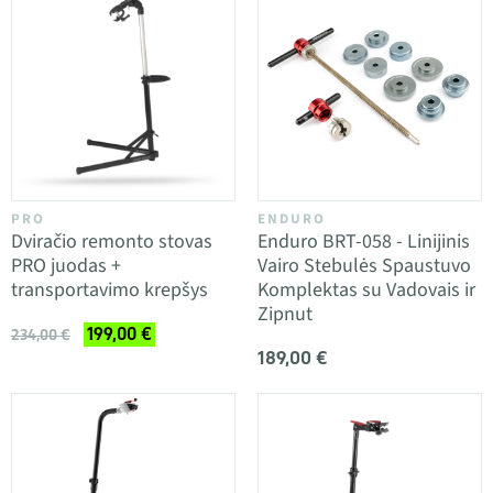
PRO
ENDURO
Dviračio remonto stovas
Enduro BRT-058 - Linijinis
PRO juodas +
Vairo Stebulės Spaustuvo
transportavimo krepšys
Komplektas su Vadovais ir
Zipnut
199,00 €
234,00 €
189,00 €