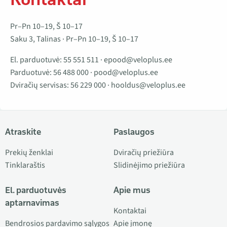
Pr–Pn 10–19, Š 10–17
Saku 3, Talinas · Pr–Pn 10–19, Š 10–17
El. parduotuvė:
55 551 511
·
epood@veloplus.ee
Parduotuvė:
56 488 000
·
pood@veloplus.ee
Dviračių servisas:
56 229 000
·
hooldus@veloplus.ee
Atraskite
Paslaugos
Prekių ženklai
Dviračių priežiūra
Tinklaraštis
Slidinėjimo priežiūra
El. parduotuvės
Apie mus
aptarnavimas
Kontaktai
Bendrosios pardavimo sąlygos
Apie įmonę