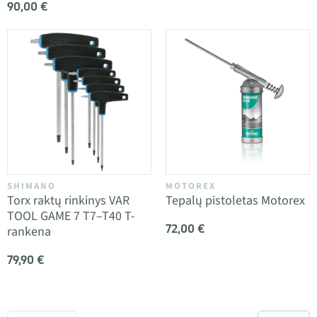
90,00 €
SHIMANO
MOTOREX
Torx raktų rinkinys VAR
Tepalų pistoletas Motorex
TOOL GAME 7 T7–T40 T-
72,00 €
rankena
79,90 €