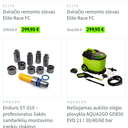
ELITE
ELITE
Dviračio remonto stovas
Dviračio remonto stovas
Elite Race FC
Elite Race FC
299,90 €
299,90 €
339,90 €
346,00 €
ENDURO
AQUA2GO
Enduro ST-010 –
Nešiojamas aukšto slėgio
profesionalus šakės
plovykla AQUA2GO GD850
sandariklių montavimo
EVO 21 l 30/40/60 bar
įrankių rinkinys