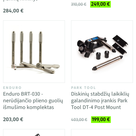
249,00 €
310,00 €
284,00 €
ENDURO
PARK TOOL
Enduro BRT-030 -
Diskinių stabdžių laikiklių
nerūdijančio plieno guolių
galandinimo įrankis Park
išmušimo komplektas
Tool DT-4 Post Mount
203,00 €
199,00 €
403,00 €