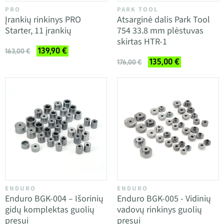
PRO
PARK TOOL
Įrankių rinkinys PRO
Atsarginė dalis Park Tool
Starter, 11 įrankių
754 33.8 mm plėstuvas
skirtas HTR-1
139,90 €
163,00 €
135,00 €
176,00 €
ENDURO
ENDURO
Enduro BGK-004 – Išorinių
Enduro BGK-005 - Vidinių
gidų komplektas guolių
vadovų rinkinys guolių
presui
presui