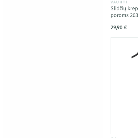
VAUHTI
Slidžių kr
poroms 203
29,90 €