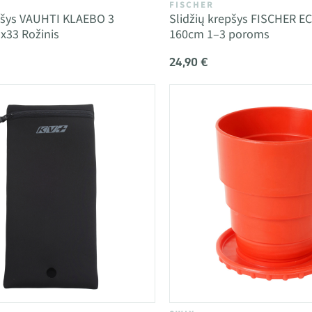
FISCHER
epšys VAUHTI KLAEBO 3
Slidžių krepšys FISCHER E
x33 Rožinis
160cm 1–3 poroms
24,90 €