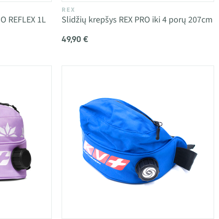
REX
MO REFLEX 1L
Slidžių krepšys REX PRO iki 4 porų 207cm
49,90 €