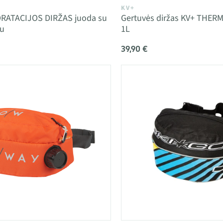
KV+
RATACIJOS DIRŽAS juoda su
Gertuvės diržas KV+ THERMO
iu
1L
39,90 €