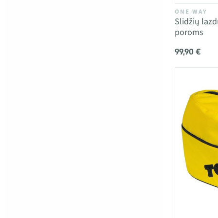
ONE WAY
Slidžių la
poroms
99,90 €