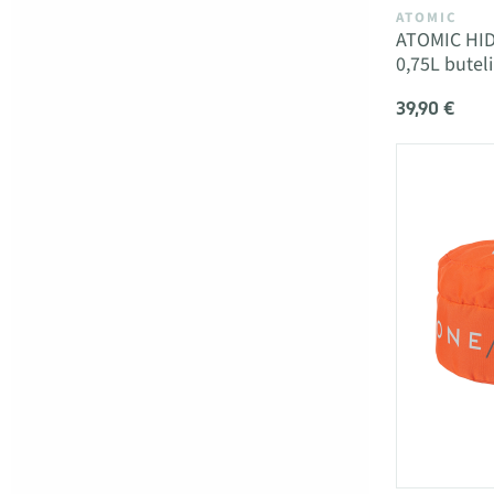
ATOMIC
ATOMIC HID
0,75L butel
39,90 €