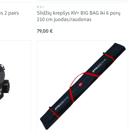
KV+
s 2 pairs
Slidžių krepšys KV+ BIG BAG iki 6 porų
210 cm juodas/raudonas
79,00 €