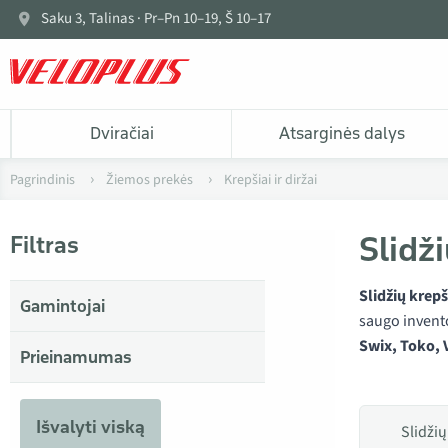
Saku 3, Talinas · Pr–Pn 10–19, Š 10–17
Dviračiai
Atsarginės dalys
Pagrindinis
Žiemos prekės
Krepšiai ir diržai
Slidži
Filtras
Slidžių krepši
Gamintojai
saugo invento
Swix, Toko, 
Prieinamumas
Išvalyti viską
Slidžių