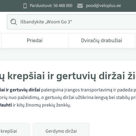
Parduotuvė: 56 488 000
pood@veloplus.ee
Priedai
Dviračių drabužiai
ų krepšiai ir gertuvių diržai 
ai ir gertuvių diržai
palengvina įrangos transportavimą ir padeda pal
rių nuo pažeidimų, o gertuvių diržai užtikrina lengvą bei stabilų p
Vauhti
ir kitų žinomų prekių ženklų.
 krepšiai
Gerdymo diržai