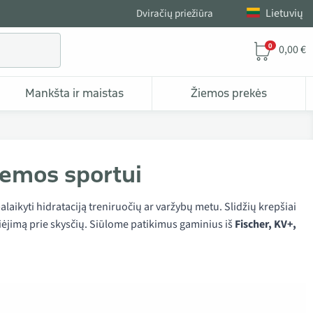
Lietuvių
Dviračių priežiūra
0
0,00 €
Mankšta ir maistas
Žiemos prekės
žiemos sportui
aikyti hidrataciją treniruočių ar varžybų metu. Slidžių krepšiai
riėjimą prie skysčių. Siūlome patikimus gaminius iš
Fischer, KV+,