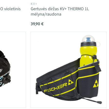
KV+
 violetinis
Gertuvės diržas KV+ THERMO 1L
mėlyna/raudona
39,90 €