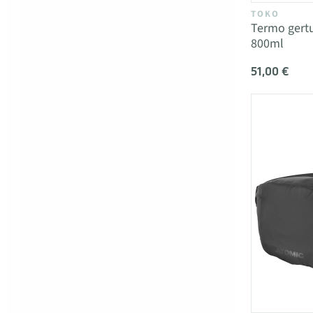
TOKO
Termo gert
800ml
51,00 €