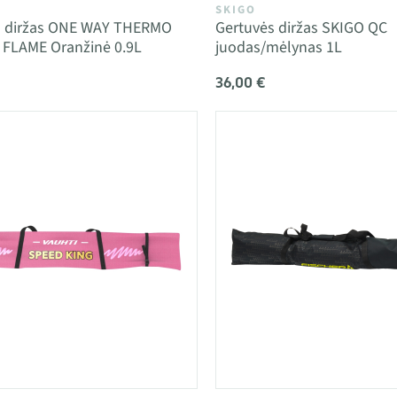
SKIGO
os diržas ONE WAY THERMO
Gertuvės diržas SKIGO QC
 FLAME Oranžinė 0.9L
juodas/mėlynas 1L
36,00 €