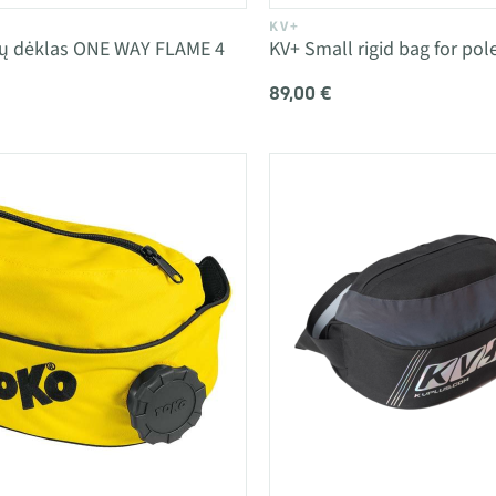
KV+
zdų dėklas ONE WAY FLAME 4
KV+ Small rigid bag for pole
89,00 €