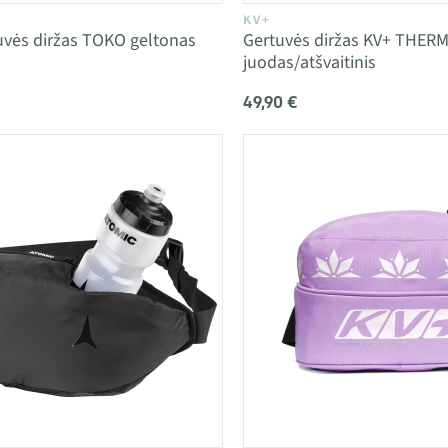
KV+
uvės diržas TOKO geltonas
Gertuvės diržas KV+ THER
juodas/atšvaitinis
49,90 €