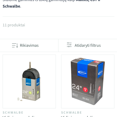
Schwalbe
.
Produktai kategorijoje 24" Dviračio kamera
11 produktai
Rikiavimas
Atidaryti filtrus
SCHWALBE
SCHWALBE