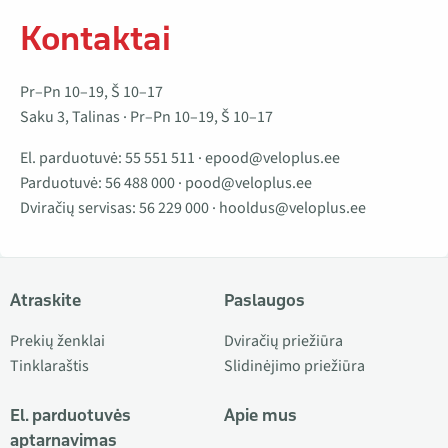
Kontaktai
Pr–Pn 10–19, Š 10–17
Saku 3, Talinas · Pr–Pn 10–19, Š 10–17
El. parduotuvė:
55 551 511
·
epood@veloplus.ee
Parduotuvė:
56 488 000
·
pood@veloplus.ee
Dviračių servisas:
56 229 000
·
hooldus@veloplus.ee
Atraskite
Paslaugos
Prekių ženklai
Dviračių priežiūra
Tinklaraštis
Slidinėjimo priežiūra
El. parduotuvės
Apie mus
aptarnavimas