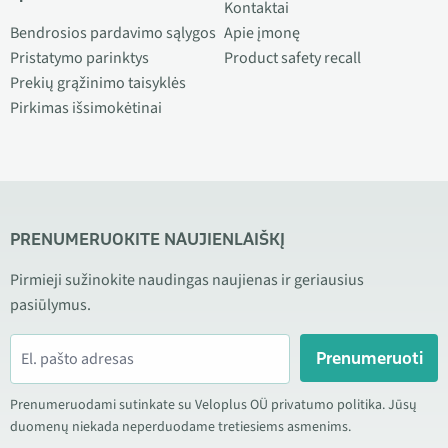
Kontaktai
Bendrosios pardavimo sąlygos
Apie įmonę
Pristatymo parinktys
Product safety recall
Prekių grąžinimo taisyklės
Pirkimas išsimokėtinai
PRENUMERUOKITE NAUJIENLAIŠKĮ
Pirmieji sužinokite naudingas naujienas ir geriausius
pasiūlymus.
Prenumeruoti
Prenumeruodami sutinkate su Veloplus OÜ privatumo politika. Jūsų
duomenų niekada neperduodame tretiesiems asmenims.