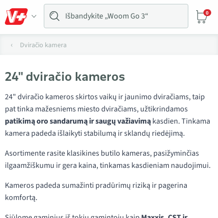
0
Dviračio kamera
24" dviračio kameros
24" dviračio kameros skirtos vaikų ir jaunimo dviračiams, taip
pat tinka mažesniems miesto dviračiams, užtikrindamos
patikimą oro sandarumą ir saugų važiavimą
kasdien. Tinkama
kamera padeda išlaikyti stabilumą ir sklandų riedėjimą.
Asortimente rasite klasikines butilo kameras, pasižyminčias
ilgaamžiškumu ir gera kaina, tinkamas kasdieniam naudojimui.
Kameros padeda sumažinti pradūrimų riziką ir pagerina
komfortą.
Siūlome gaminius iš tokių gamintojų kaip
Maxxis, CST ir