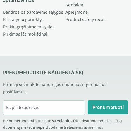
aptarnavimas
Kontaktai
Bendrosios pardavimo sąlygos
Apie įmonę
Pristatymo parinktys
Product safety recall
Prekių grąžinimo taisyklės
Pirkimas išsimokėtinai
PRENUMERUOKITE NAUJIENLAIŠKĮ
Pirmieji sužinokite naudingas naujienas ir geriausius
pasiūlymus.
Prenumeruoti
Prenumeruodami sutinkate su Veloplus OÜ privatumo politika. Jūsų
duomenų niekada neperduodame tretiesiems asmenims.