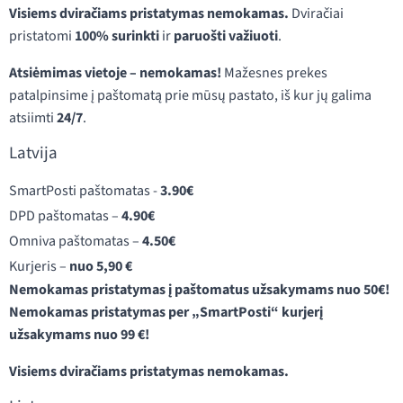
Visiems dviračiams pristatymas nemokamas.
Dviračiai
pristatomi
100% surinkti
ir
paruošti važiuoti
.
Atsiėmimas vietoje – nemokamas!
Mažesnes prekes
patalpinsime į paštomatą prie mūsų pastato, iš kur jų galima
atsiimti
24/7
.
Latvija
SmartPosti paštomatas -
3.90€
DPD paštomatas –
4.90€
Omniva paštomatas –
4.50€
Kurjeris –
nuo 5,90 €
Nemokamas pristatymas į paštomatus užsakymams nuo 50€!
Nemokamas pristatymas per „SmartPosti“ kurjerį
užsakymams nuo 99 €!
Visiems dviračiams pristatymas nemokamas.