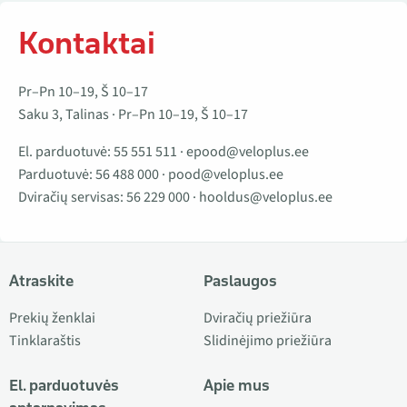
Kontaktai
Pr–Pn 10–19, Š 10–17
Saku 3, Talinas · Pr–Pn 10–19, Š 10–17
El. parduotuvė:
55 551 511
·
epood@veloplus.ee
Parduotuvė:
56 488 000
·
pood@veloplus.ee
Dviračių servisas:
56 229 000
·
hooldus@veloplus.ee
Atraskite
Paslaugos
Prekių ženklai
Dviračių priežiūra
Tinklaraštis
Slidinėjimo priežiūra
El. parduotuvės
Apie mus