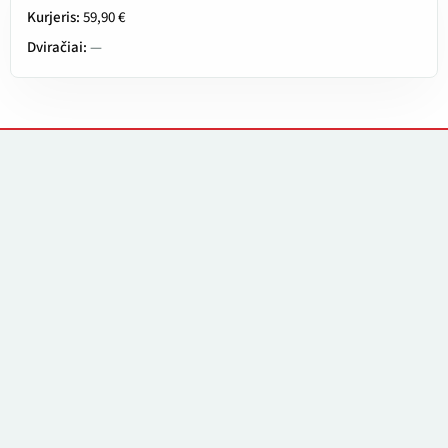
Kurjeris:
59,90 €
Dviračiai:
—
Kontaktai