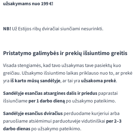
užsakymams nuo 199 €!
NB!
Už Estijos ribų dviračiai siunčiami nesurinkti.
Pristatymo galimybės ir prekių išsiuntimo greitis
Visada stengiamės, kad tavo užsakymas tave pasiektų kuo
greičiau. Užsakymo išsiuntimo laikas priklauso nuo to, ar prekė
yra
iš karto mūsų sandėlyje
, ar tai yra
užsakoma prekė
.
Sandėlyje esančias atsargines dalis ir priedus
paprastai
išsiunčiame
per 1 darbo dieną
po užsakymo pateikimo.
Sandėlyje esančius dviračius
perduodame kurjeriui arba
paruošiame atsiėmimui parduotuvėje vidutiniškai
per 2–3
darbo dienas
po užsakymo pateikimo.