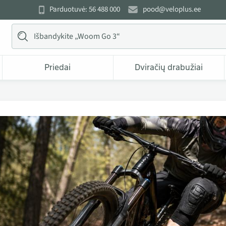
Parduotuvė: 56 488 000
pood@veloplus.ee
Priedai
Dviračių drabužiai