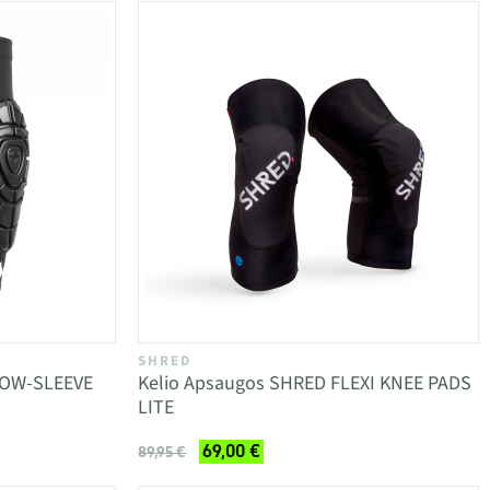
SHRED
BOW-SLEEVE
Kelio Apsaugos SHRED FLEXI KNEE PADS
LITE
69,00 €
89,95 €