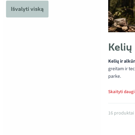
Išvalyti viską
Kelių
Kelių ir alk
greitam ir te
parke.
Skaityti daug
Produktai
16 produktai