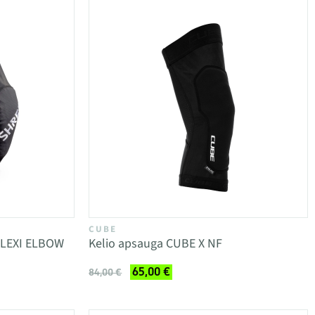
CUBE
FLEXI ELBOW
Kelio apsauga CUBE X NF
65,00 €
84,00 €