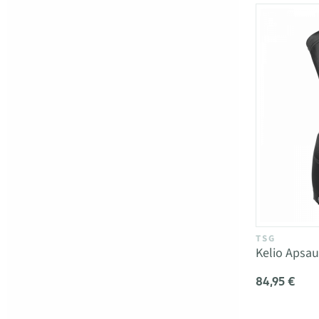
TSG
Kelio Apsa
84,95 €