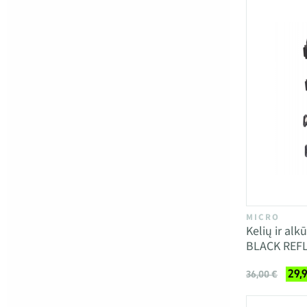
MICRO
Kelių ir al
BLACK REF
29,
36,00 €