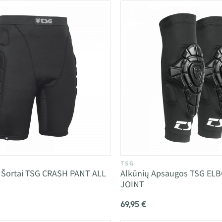
TSG
 Šortai TSG CRASH PANT ALL
Alkūnių Apsaugos TSG EL
JOINT
69,95 €