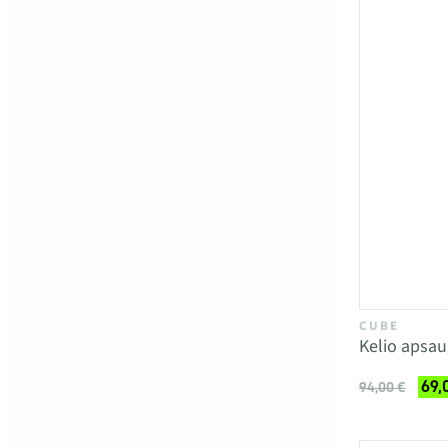
CUBE
Kelio apsa
69,
94,00 €