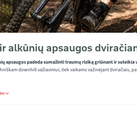
 ir alkūnių apsaugos dviračiam
ūnių apsaugos padeda sumažinti traumų riziką griūnant ir suteikia
chniškam downhill važiavimui, tiek vaikams važinėjant dviračiais, p
iau
 kategorijoje Kelio ir alkūnių apsaugos