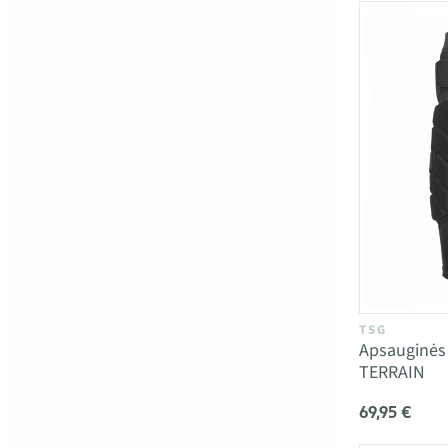
TSG
Apsauginės
TERRAIN
69,95 €