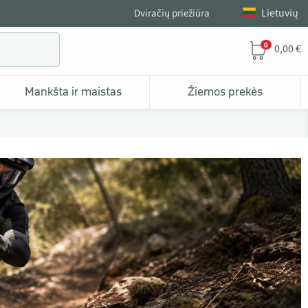
Lietuvių
Dviračių priežiūra
0
0,00 €
Mankšta ir maistas
Žiemos prekės