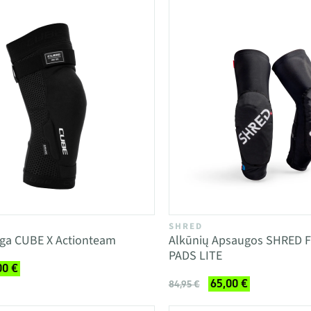
SHRED
uga CUBE X Actionteam
Alkūnių Apsaugos SHRED 
PADS LITE
00 €
65,00 €
84,95 €