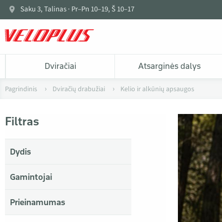
Saku 3, Talinas · Pr–Pn 10–19, Š 10–17
Dviračiai
Atsarginės dalys
Pagrindinis
Dviračių drabužiai
Kelio ir alkūnių apsaugos
Filtras
Dydis
Gamintojai
Prieinamumas