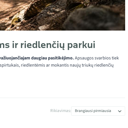
s ir riedlenčių parkui
 važiuojančiajam daugiau pasitikėjimo.
Apsaugos svarbios tiek
aspirtukais, riedlentėmis ar mokantis naujų triukų riedlenčių
Rikiavimas:
Brangiausi pirmiausia