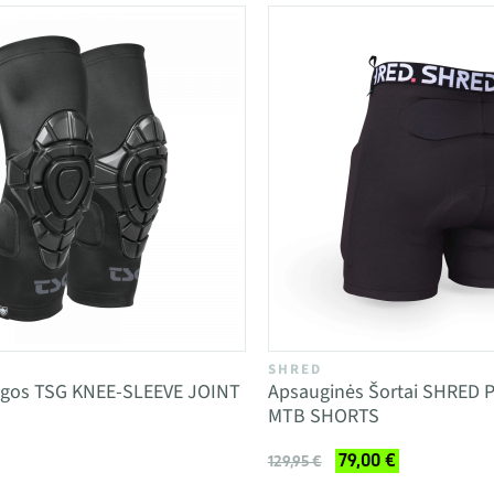
SHRED
ugos TSG KNEE-SLEEVE JOINT
Apsauginės Šortai SHRED 
MTB SHORTS
79,00 €
129,95 €