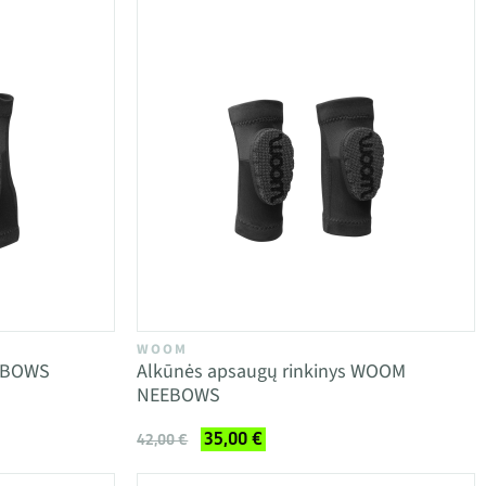
WOOM
EBOWS
Alkūnės apsaugų rinkinys WOOM
NEEBOWS
35,00 €
42,00 €