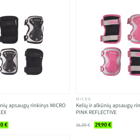
MICRO
kūnių apsaugų rinkinys MICRO
Kelių ir alkūnių apsaugų r
LEX
PINK REFLECTIVE
90 €
29,90 €
36,00 €