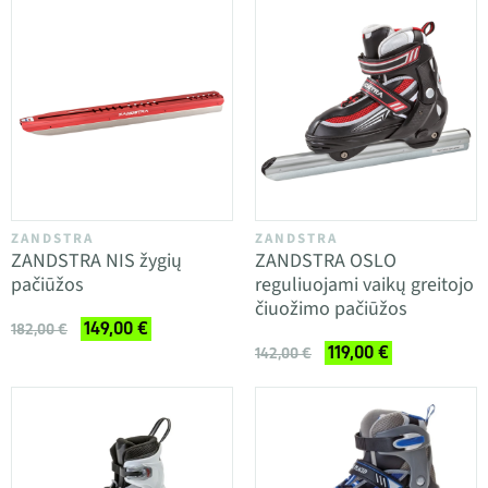
ZANDSTRA
ZANDSTRA
ZANDSTRA NIS žygių
ZANDSTRA OSLO
pačiūžos
reguliuojami vaikų greitojo
čiuožimo pačiūžos
149,00 €
182,00 €
119,00 €
142,00 €