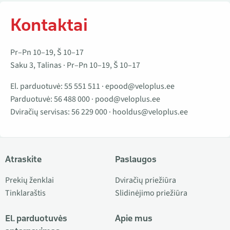
Kontaktai
Pr–Pn 10–19, Š 10–17
Saku 3, Talinas · Pr–Pn 10–19, Š 10–17
El. parduotuvė:
55 551 511
·
epood@veloplus.ee
Parduotuvė:
56 488 000
·
pood@veloplus.ee
Dviračių servisas:
56 229 000
·
hooldus@veloplus.ee
Atraskite
Paslaugos
Prekių ženklai
Dviračių priežiūra
Tinklaraštis
Slidinėjimo priežiūra
El. parduotuvės
Apie mus