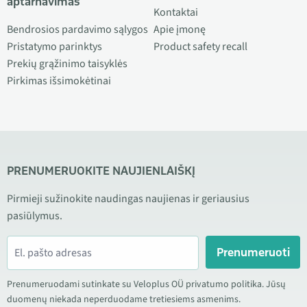
aptarnavimas
Kontaktai
Bendrosios pardavimo sąlygos
Apie įmonę
Pristatymo parinktys
Product safety recall
Prekių grąžinimo taisyklės
Pirkimas išsimokėtinai
PRENUMERUOKITE NAUJIENLAIŠKĮ
Pirmieji sužinokite naudingas naujienas ir geriausius
pasiūlymus.
Prenumeruoti
Prenumeruodami sutinkate su Veloplus OÜ privatumo politika. Jūsų
duomenų niekada neperduodame tretiesiems asmenims.