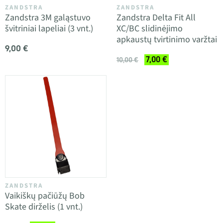
ZANDSTRA
ZANDSTRA
Zandstra 3M galąstuvo
Zandstra Delta Fit All
švitriniai lapeliai (3 vnt.)
XC/BC slidinėjimo
apkaustų tvirtinimo varžtai
9,00 €
7,00 €
10,00 €
ZANDSTRA
Vaikiškų pačiūžų Bob
Skate dirželis (1 vnt.)