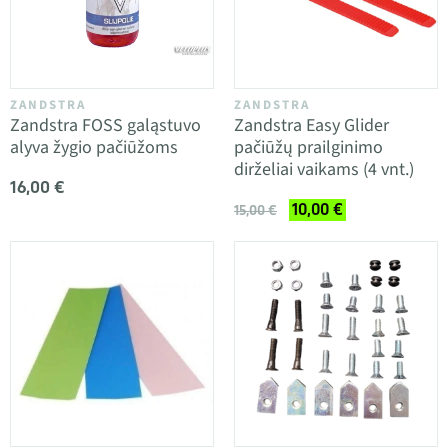
ZANDSTRA
ZANDSTRA
Zandstra FOSS galąstuvo
Zandstra Easy Glider
alyva žygio pačiūžoms
pačiūžų prailginimo
dirželiai vaikams (4 vnt.)
16,00 €
10,00 €
15,00 €