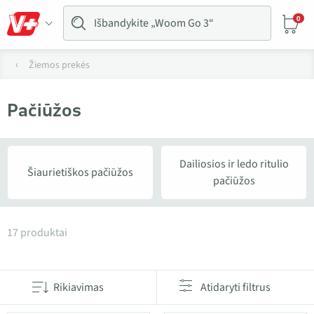
0
Žiemos prekės
Pačiūžos
Dailiosios ir ledo ritulio
Šiaurietiškos pačiūžos
pačiūžos
Produktai kategorijoje Pačiūžos
17 produktai
Rikiavimas
Atidaryti filtrus