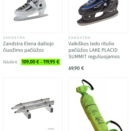
ZANDSTRA
ZANDSTRA
Zandstra Elena dailiojo
Vaikiškos ledo ritulio
čiuožimo pačiūžos
pačiūžos LAKE PLACID
SUMMIT reguliuojamos
109,00 € - 119,95 €
153,00 €
69,90 €