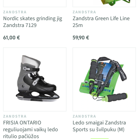
ZANDSTRA
ZANDSTRA
Nordic skates grinding jig
Zandstra Green Life Line
Zandstra 7129
25m
61,00 €
59,90 €
ZANDSTRA
ZANDSTRA
FRISIA ONTARIO
Ledo smaigai Zandstra
reguliuojami vaikų ledo
Sports su švilpuku (M)
ritulio pačiūžos