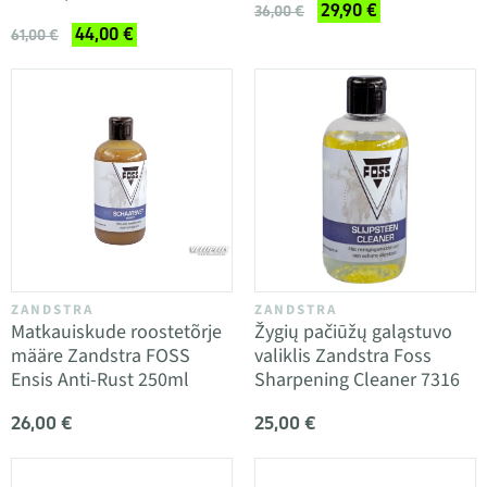
29,90 €
36,00 €
44,00 €
61,00 €
ZANDSTRA
ZANDSTRA
Matkauiskude roostetõrje
Žygių pačiūžų galąstuvo
määre Zandstra FOSS
valiklis Zandstra Foss
Ensis Anti-Rust 250ml
Sharpening Cleaner 7316
26,00 €
25,00 €