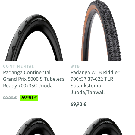
CONTINENTAL
WTB
Padanga Continental
Padanga WTB Riddler
Grand Prix 5000 S Tubeless
700x37 37-622 TLR
Ready 700x35C Juoda
Sulankstoma
Juoda/Tanwall
69,90 €
99,00 €
69,90 €