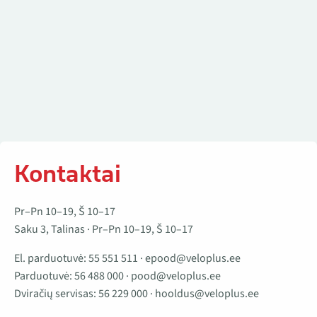
Kontaktai
Pr–Pn 10–19, Š 10–17
Saku 3, Talinas · Pr–Pn 10–19, Š 10–17
El. parduotuvė:
55 551 511
·
epood@veloplus.ee
Parduotuvė:
56 488 000
·
pood@veloplus.ee
Dviračių servisas:
56 229 000
·
hooldus@veloplus.ee