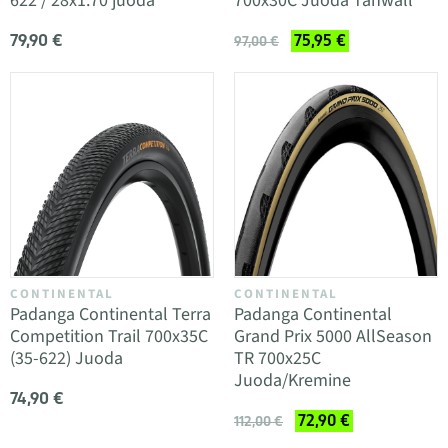
622 / 28x1.70 juoda
700x30C Juoda Tanwall
79,90 €
75,95 €
97,00 €
CONTINENTAL
CONTINENTAL
Padanga Continental Terra
Padanga Continental
Competition Trail 700x35C
Grand Prix 5000 AllSeason
(35-622) Juoda
TR 700x25C
Juoda/Kremine
74,90 €
72,90 €
112,00 €