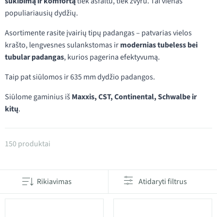
sukibimą ir komfortą
tiek asfaltu, tiek žvyru. Tai vienas
populiariausių dydžių.
Asortimente rasite įvairių tipų padangas – patvarias vielos
krašto, lengvesnes sulankstomas ir
modernias tubeless bei
tubular padangas
, kurios pagerina efektyvumą.
Taip pat siūlomos ir 635 mm dydžio padangos.
Siūlome gaminius iš
Maxxis, CST, Continental, Schwalbe ir
kitų
.
Produktai kategorijoje 28"/700C padangos
150 produktai
Rikiavimas
Atidaryti filtrus