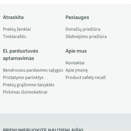
Atraskite
Paslaugos
Prekių ženklai
Dviračių priežiūra
Tinklaraštis
Slidinėjimo priežiūra
El. parduotuvės
Apie mus
aptarnavimas
Kontaktai
Bendrosios pardavimo sąlygos
Apie įmonę
Pristatymo parinktys
Product safety recall
Prekių grąžinimo taisyklės
Pirkimas išsimokėtinai
PRENUMERUOKITE NAUJIENLAIŠKĮ