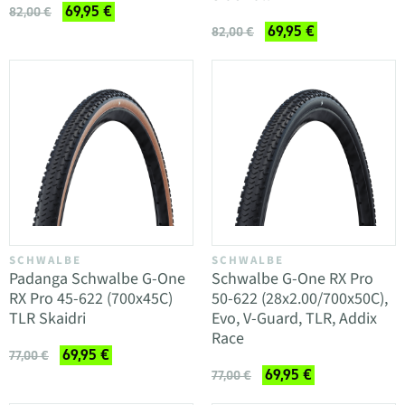
69,95 €
82,00 €
69,95 €
82,00 €
SCHWALBE
SCHWALBE
Padanga Schwalbe G-One
Schwalbe G-One RX Pro
RX Pro 45-622 (700x45C)
50-622 (28x2.00/700x50C),
TLR Skaidri
Evo, V-Guard, TLR, Addix
Race
69,95 €
77,00 €
69,95 €
77,00 €