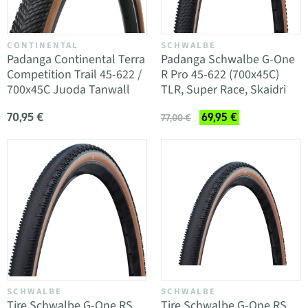
CONTINENTAL
SCHWALBE
Padanga Continental Terra
Padanga Schwalbe G-One
Competition Trail 45-622 /
R Pro 45-622 (700x45C)
700x45C Juoda Tanwall
TLR, Super Race, Skaidri
70,95 €
69,95 €
77,00 €
SCHWALBE
SCHWALBE
Tire Schwalbe G-One RS
Tire Schwalbe G-One RS