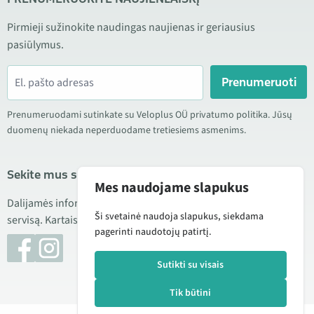
Pirmieji sužinokite naudingas naujienas ir geriausius
pasiūlymus.
Prenumeruoti
Prenumeruodami sutinkate su Veloplus OÜ privatumo politika. Jūsų
duomenų niekada neperduodame tretiesiems asmenims.
Sekite mus socialiniuose tinkluose
Mes naudojame slapukus
Dalijamės informacija apie geras kainas, naujus produktus ir
Ši svetainė naudoja slapukus, siekdama
servisą. Kartais taip pat publikuojame produktų apžvalgas.
pagerinti naudotojų patirtį.
Sutikti su visais
Tik būtini