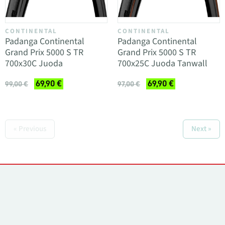
CONTINENTAL
CONTINENTAL
Padanga Continental
Padanga Continental
Grand Prix 5000 S TR
Grand Prix 5000 S TR
700x30C Juoda
700x25C Juoda Tanwall
69,90 €
69,90 €
99,00 €
97,00 €
« Previous
Next »
Kontaktai