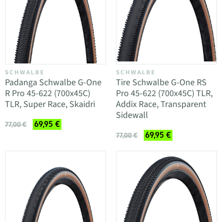
SCHWALBE
SCHWALBE
Padanga Schwalbe G-One
Tire Schwalbe G-One RS
R Pro 45-622 (700x45C)
Pro 45-622 (700x45C) TLR,
TLR, Super Race, Skaidri
Addix Race, Transparent
Sidewall
69,95 €
77,00 €
69,95 €
77,00 €