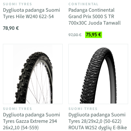
SUOMI TYRES
CONTINENTAL
Dygliuota padanga Suomi
Padanga Continental
Tyres Hile W240 622-54
Grand Prix 5000 S TR
700x30C Juoda Tanwall
78,90 €
75,95 €
97,00 €
SUOMI TYRES
SUOMI TYRES
Dygliuota padanga Suomi
Dygliuota padanga Suomi
Tyres Gazza Extreme 294
Tyres 28/29x2,0 (50-622)
26x2,10 (54-559)
ROUTA W252 dyglių E-Bike