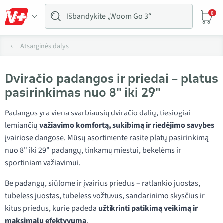
0
Atsarginės dalys
Dviračio padangos ir priedai – platus
pasirinkimas nuo 8" iki 29"
Padangos yra viena svarbiausių dviračio dalių, tiesiogiai
lemiančių
važiavimo komfortą, sukibimą ir riedėjimo savybes
įvairiose dangose. Mūsų asortimente rasite platų pasirinkimą
nuo 8" iki 29" padangų, tinkamų miestui, bekelėms ir
sportiniam važiavimui.
Be padangų, siūlome ir įvairius priedus – ratlankio juostas,
tubeless juostas, tubeless vožtuvus, sandarinimo skysčius ir
kitus priedus, kurie padeda
užtikrinti patikimą veikimą ir
maksimalų efektyvumą
.