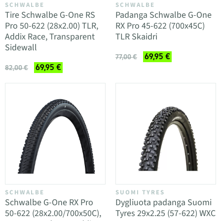
SCHWALBE
SCHWALBE
Tire Schwalbe G-One RS
Padanga Schwalbe G-One
Pro 50-622 (28x2.00) TLR,
RX Pro 45-622 (700x45C)
Addix Race, Transparent
TLR Skaidri
Sidewall
69,95 €
77,00 €
69,95 €
82,00 €
SCHWALBE
SUOMI TYRES
Schwalbe G-One RX Pro
Dygliuota padanga Suomi
50-622 (28x2.00/700x50C),
Tyres 29x2.25 (57-622) WXC