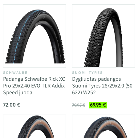
SCHWALBE
SUOMI TYRES
Padanga Schwalbe Rick XC
Dygliuotas padangos
Pro 29x2.40 EVO TLR Addix
Suomi Tyres 28/29x2.0 (50-
Speed juoda
622) W252
72,00 €
69,95 €
79,95 €