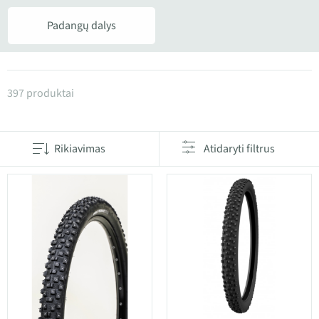
Padangų dalys
Produktai kategorijoje Padangos
397 produktai
Rikiavimas
Atidaryti filtrus