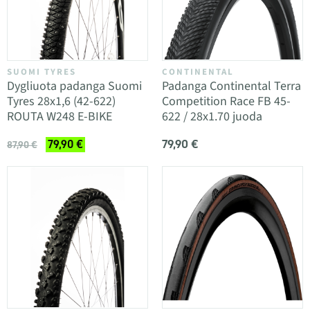
SUOMI TYRES
CONTINENTAL
Dygliuota padanga Suomi
Padanga Continental Terra
Tyres 28x1,6 (42-622)
Competition Race FB 45-
ROUTA W248 E-BIKE
622 / 28x1.70 juoda
79,90 €
79,90 €
87,90 €