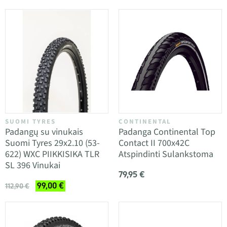
SUOMI TYRES
CONTINENTAL
Padangų su vinukais
Padanga Continental Top
Suomi Tyres 29x2.10 (53-
Contact II 700x42C
622) WXC PIIKKISIKA TLR
Atspindinti Sulankstoma
SL 396 Vinukai
79,95 €
99,00 €
112,90 €