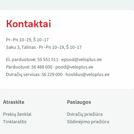
Kontaktai
Pr–Pn 10–19, Š 10–17
Saku 3, Talinas · Pr–Pn 10–19, Š 10–17
El. parduotuvė:
55 551 511
·
epood@veloplus.ee
Parduotuvė:
56 488 000
·
pood@veloplus.ee
Dviračių servisas:
56 229 000
·
hooldus@veloplus.ee
Atraskite
Paslaugos
Prekių ženklai
Dviračių priežiūra
Tinklaraštis
Slidinėjimo priežiūra