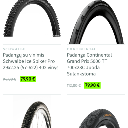
SCHWALBE
CONTINENTAL
Padangų su vinimis
Padanga Continental
Schwalbe Ice Spiker Pro
Grand Prix 5000 TT
29x2.25 (57-622) 402 vinys
700x28C Juoda
Sulankstoma
79,90 €
94,00 €
79,90 €
112,00 €