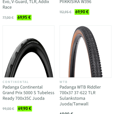
Evo, V-Guard, TLR, Addix
PIIKKISIKA W396
Race
69,90 €
112,95 €
69,95 €
77,00 €
CONTINENTAL
WTB
Padanga Continental
Padanga WTB Riddler
Grand Prix 5000 S Tubeless
700x37 37-622 TLR
Ready 700x35C Juoda
Sulankstoma
Juoda/Tanwall
69,90 €
99,00 €