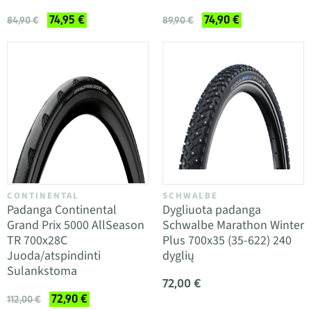
74,95 €
74,90 €
84,90 €
89,90 €
CONTINENTAL
SCHWALBE
Padanga Continental
Dygliuota padanga
Grand Prix 5000 AllSeason
Schwalbe Marathon Winter
TR 700x28C
Plus 700x35 (35-622) 240
Juoda/atspindinti
dyglių
Sulankstoma
72,00 €
72,90 €
112,00 €