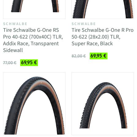
SCHWALBE
SCHWALBE
Tire Schwalbe G-One RS
Tire Schwalbe G-One R Pro
Pro 40-622 (700x40C) TLR,
50-622 (28x2.00) TLR,
Addix Race, Transparent
Super Race, Black
Sidewall
69,95 €
82,00 €
69,95 €
77,00 €