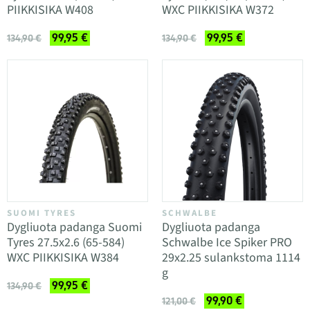
PIIKKISIKA W408
WXC PIIKKISIKA W372
99,95 €
99,95 €
134,90 €
134,90 €
SUOMI TYRES
SCHWALBE
Dygliuota padanga Suomi
Dygliuota padanga
Tyres 27.5x2.6 (65-584)
Schwalbe Ice Spiker PRO
WXC PIIKKISIKA W384
29x2.25 sulankstoma 1114
g
99,95 €
134,90 €
99,90 €
121,00 €