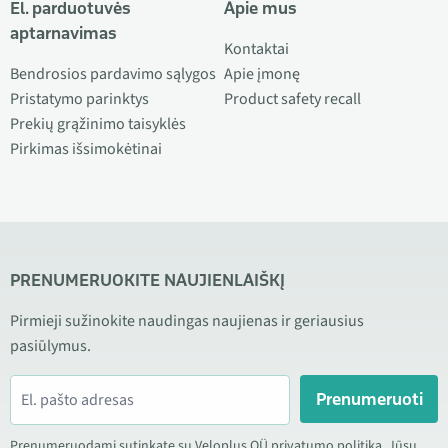
El. parduotuvės
Apie mus
aptarnavimas
Kontaktai
Bendrosios pardavimo sąlygos
Apie įmonę
Pristatymo parinktys
Product safety recall
Prekių grąžinimo taisyklės
Pirkimas išsimokėtinai
PRENUMERUOKITE NAUJIENLAIŠKĮ
Pirmieji sužinokite naudingas naujienas ir geriausius
pasiūlymus.
Prenumeruoti
Prenumeruodami sutinkate su Veloplus OÜ privatumo politika. Jūsų