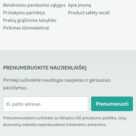
Bendrosios pardavimo sąlygos
Apie įmonę
Pristatymo parinktys
Product safety recall
Prekių grąžinimo taisyklės
Pirkimas išsimokėtinai
PRENUMERUOKITE NAUJIENLAIŠKĮ
Pirmieji sužinokite naudingas naujienas ir geriausius
pasiūlymus.
Prenumeruoti
Prenumeruodami sutinkate su Veloplus OÜ privatumo politika. Jūsų
duomenų niekada neperduodame tretiesiems asmenims.