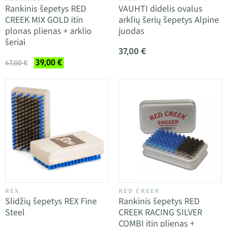
Rankinis šepetys RED
VAUHTI didelis ovalus
CREEK MIX GOLD itin
arklių šerių šepetys Alpine
plonas plienas + arklio
juodas
šeriai
37,00 €
39,00 €
47,00 €
REX
RED CREEK
Slidžių šepetys REX Fine
Rankinis šepetys RED
Steel
CREEK RACING SILVER
COMBI itin plienas +