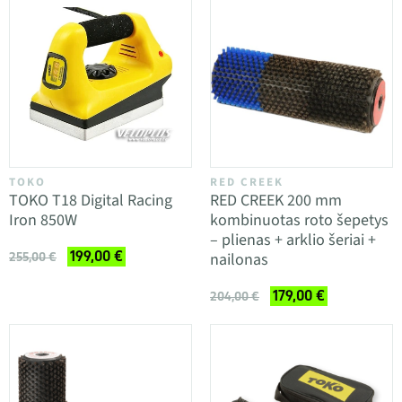
TOKO
RED CREEK
TOKO T18 Digital Racing
RED CREEK 200 mm
Iron 850W
kombinuotas roto šepetys
– plienas + arklio šeriai +
199,00 €
nailonas
255,00 €
179,00 €
204,00 €