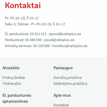
Kontaktai
Pr–Pn 10–19, Š 10–17
Saku 3, Talinas · Pr–Pn 10–19, Š 10–17
El. parduotuvė:
55 551 511
·
epood@veloplus.ee
Parduotuvė:
56 488 000
·
pood@veloplus.ee
Dviračių servisas:
56 229 000
·
hooldus@veloplus.ee
Atraskite
Paslaugos
Prekių ženklai
Dviračių priežiūra
Tinklaraštis
Slidinėjimo priežiūra
El. parduotuvės
Apie mus
aptarnavimas
Kontaktai