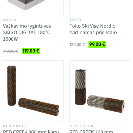
SKIGO
TOKO
Vaškavimo lygintuvas
Toko Ski Vise Nordic
SKIGO DIGITAL 180°C
tvirtinamas prie stalo
1000W
99,00 €
120,00 €
119,00 €
143,00 €
RED CREEK
RED CREEK
RED CREEK 300 mm kietų
RED CREEK 200 mm