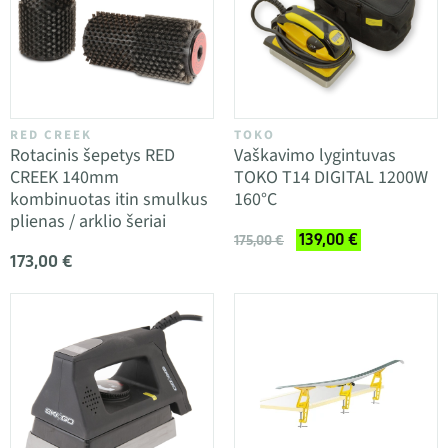
RED CREEK
TOKO
Rotacinis šepetys RED
Vaškavimo lygintuvas
CREEK 140mm
TOKO T14 DIGITAL 1200W
kombinuotas itin smulkus
160°C
plienas / arklio šeriai
139,00 €
175,00 €
173,00 €