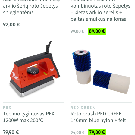
arklio šerių roto šepetys
kombinuotas roto šepetys
snieglentėms
– kietas arklio šerelis +
baltas smulkus nailonas
92,00 €
89,00 €
99,00 €
REX
RED CREEK
Tepimo lygintuvas REX
Roto brush RED CREEK
1200W max 200°C
140mm blue nylon + felt
79,90 €
79,00 €
94,00 €