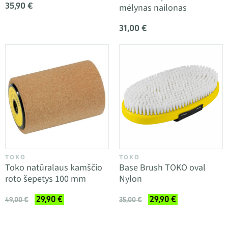
35,90 €
mėlynas nailonas
31,00 €
TOKO
TOKO
Toko natūralaus kamščio
Base Brush TOKO oval
roto šepetys 100 mm
Nylon
29,90 €
29,90 €
49,00 €
35,00 €