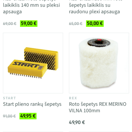
laikiklis 140 mm su pleksi
šepetys laikiklis su
apsauga
raudonu plexi apsauga
59,00 €
50,00 €
69,00 €
65,00 €
START
REX
Start plieno rankų šepetys
Roto šepetys REX MERINO
VILNA 100mm
49,95 €
91,00 €
49,90 €