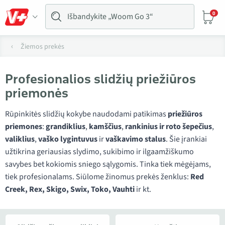
0
Žiemos prekės
Profesionalios slidžių priežiūros
priemonės
Rūpinkitės slidžių kokybe naudodami patikimas
priežiūros
priemones
:
grandiklius
,
kamščius
,
rankinius ir roto šepečius
,
valiklius
,
vaško lygintuvus
ir
vaškavimo stalus
. Šie įrankiai
užtikrina geriausias slydimo, sukibimo ir ilgaamžiškumo
savybes bet kokiomis sniego sąlygomis. Tinka tiek mėgėjams,
tiek profesionalams. Siūlome žinomus prekės ženklus:
Red
Creek, Rex, Skigo, Swix, Toko, Vauhti
ir kt.