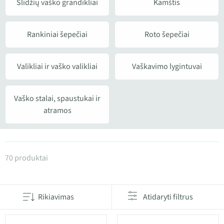
Slidžių vaško grandikliai
Kamštis
Rankiniai šepečiai
Roto šepečiai
Valikliai ir vaško valikliai
Vaškavimo lygintuvai
Vaško stalai, spaustukai ir
atramos
Produktai kategorijoje Slidžių priežiūros įrankiai
70 produktai
Rikiavimas
Atidaryti filtrus