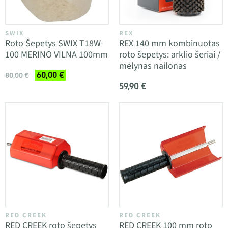
SWIX
REX
Roto Šepetys SWIX T18W-
REX 140 mm kombinuotas
100 MERINO VILNA 100mm
roto šepetys: arklio šeriai /
mėlynas nailonas
60,00 €
80,00 €
59,90 €
RED CREEK
RED CREEK
RED CREEK roto šepetys
RED CREEK 100 mm roto