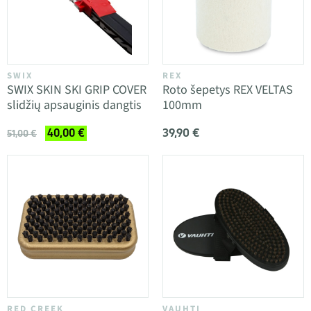
SWIX
REX
SWIX SKIN SKI GRIP COVER
Roto šepetys REX VELTAS
slidžių apsauginis dangtis
100mm
39,90 €
40,00 €
51,00 €
RED CREEK
VAUHTI