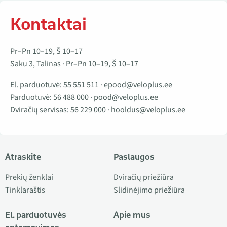
Kontaktai
Pr–Pn 10–19, Š 10–17
Saku 3, Talinas · Pr–Pn 10–19, Š 10–17
El. parduotuvė:
55 551 511
·
epood@veloplus.ee
Parduotuvė:
56 488 000
·
pood@veloplus.ee
Dviračių servisas:
56 229 000
·
hooldus@veloplus.ee
Atraskite
Paslaugos
Prekių ženklai
Dviračių priežiūra
Tinklaraštis
Slidinėjimo priežiūra
El. parduotuvės
Apie mus