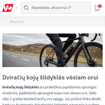
0
Šildytuvai
Dviračių kojų šildyklės vėsiam orui
Dviračių kojų šildyklės
yra praktiškas papildomas aprangos
sluoksnis, padedantis apsaugoti kojas nuo vėsaus oro, šalto
vėjo ir greitai besikeičiančių oro sąlygų. Jos puikiai tinka dėvėti
kartu su trumpomis dviratininko kelnėmis pavasario ir rudens