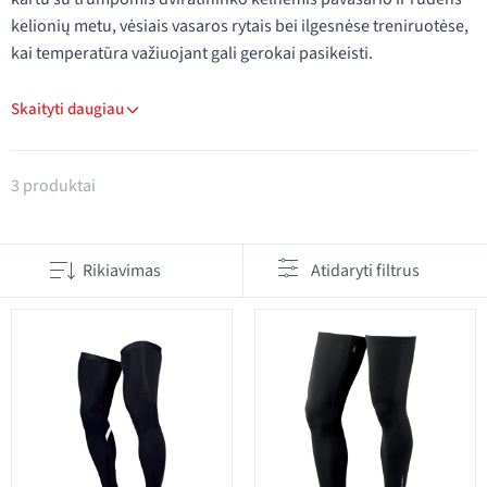
kelionių metu, vėsiais vasaros rytais bei ilgesnėse treniruotėse,
kai temperatūra važiuojant gali gerokai pasikeisti.
Skaityti daugiau
Produktai kategorijoje Kojų ir kelių šildytuvai
3 produktai
Rikiavimas
Atidaryti filtrus