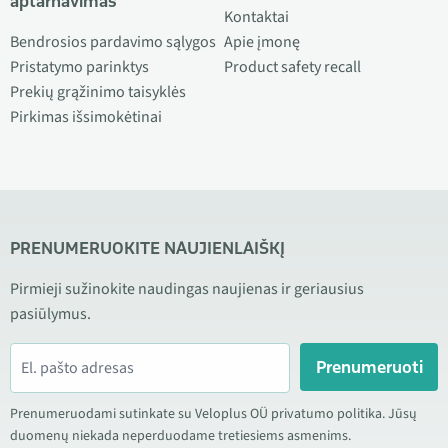
aptarnavimas
Kontaktai
Bendrosios pardavimo sąlygos
Apie įmonę
Pristatymo parinktys
Product safety recall
Prekių grąžinimo taisyklės
Pirkimas išsimokėtinai
PRENUMERUOKITE NAUJIENLAIŠKĮ
Pirmieji sužinokite naudingas naujienas ir geriausius
pasiūlymus.
Prenumeruoti
Prenumeruodami sutinkate su Veloplus OÜ privatumo politika. Jūsų
duomenų niekada neperduodame tretiesiems asmenims.