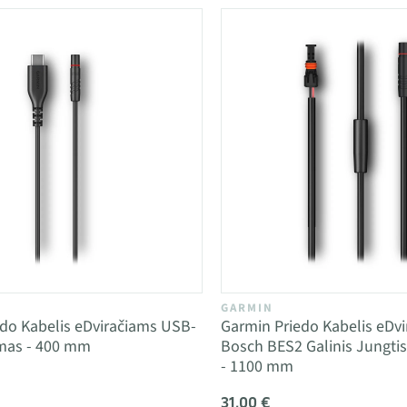
GARMIN
do Kabelis eDviračiams USB-
Garmin Priedo Kabelis eDv
mas - 400 mm
Bosch BES2 Galinis Jungti
- 1100 mm
31,00 €