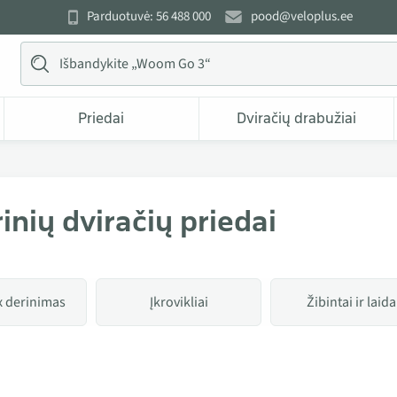
Parduotuvė: 56 488 000
pood@veloplus.ee
Priedai
Dviračių drabužiai
rinių dviračių priedai
 derinimas
Įkrovikliai
Žibintai ir laida
 kategorijoje Elektrinių dviračių priedai