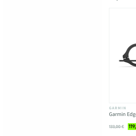
GARMIN
Garmin Edg
119
133,00 €