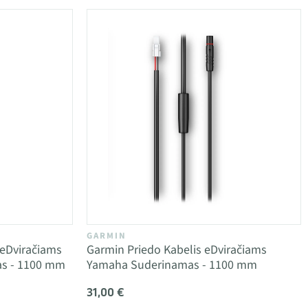
GARMIN
 eDviračiams
Garmin Priedo Kabelis eDviračiams
as - 1100 mm
Yamaha Suderinamas - 1100 mm
31,00 €