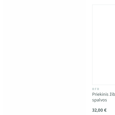
RFR
Priekinis ži
spalvos
32,00 €