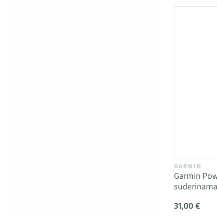
GARMIN
Garmin Pow
suderinamas
31,00 €