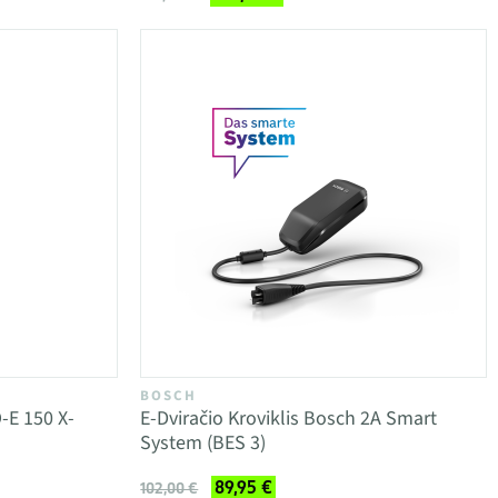
BOSCH
-E 150 X-
E-Dviračio Kroviklis Bosch 2A Smart
System (BES 3)
89,95 €
102,00 €