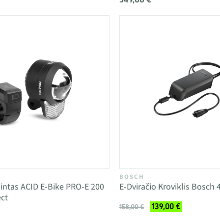
BOSCH
ibintas ACID E-Bike PRO-E 200
E-Dviračio Kroviklis Bosch 
ct
139,00 €
158,00 €