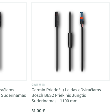
GARMIN
iračiams
Garmin Priedočių Laidas eDviračiams
s Suderinamas
Bosch BES2 Priekinis Jungtis
Suderinamas - 1100 mm
31,00 €