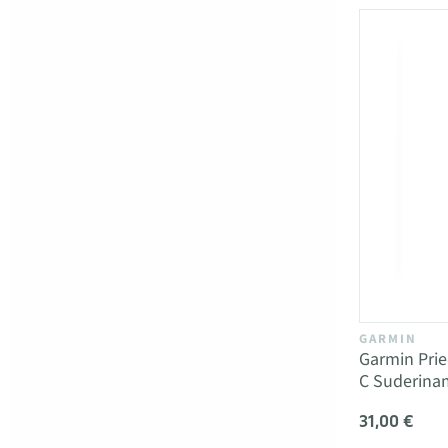
GARMIN
Garmin Prie
C Suderina
31,00 €