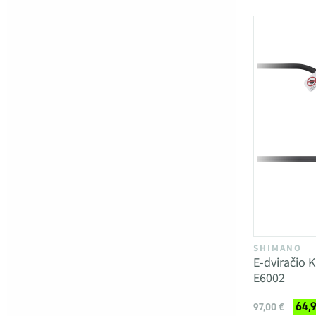
SHIMANO
E-dviračio 
E6002
64,
97,00 €