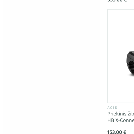
ACID
Priekinis ž
HB X-Conne
153,00 €