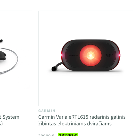
GARMIN
t System
Garmin Varia eRTL615 radarinis galinis
s)
žibintas elektriniams dviračiams
237,90 €