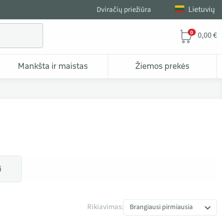
Lietuvių
Dviračių priežiūra
0
0,00 €
Mankšta ir maistas
Žiemos prekės
i
Rikiavimas:
Brangiausi pirmiausia