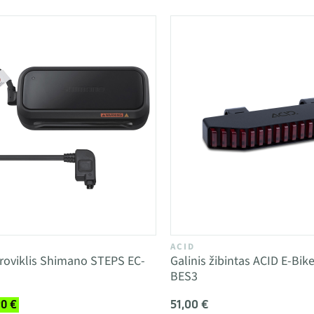
ACID
Kroviklis Shimano STEPS EC-
Galinis žibintas ACID E-Bik
BES3
51,00 €
90 €