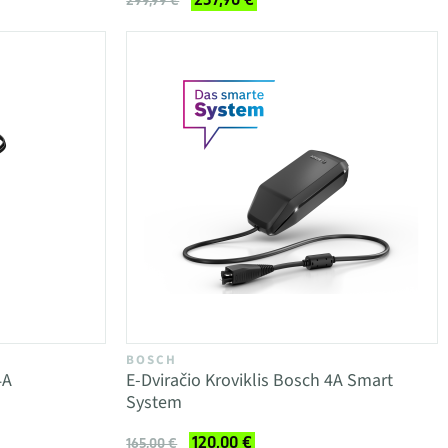
299,99 €
BOSCH
4A
E-Dviračio Kroviklis Bosch 4A Smart
System
120,00 €
165,00 €