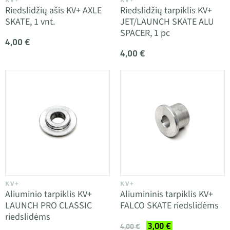
KV+
KV+
Riedslidžių ašis KV+ AXLE
Riedslidžių tarpiklis KV+
SKATE, 1 vnt.
JET/LAUNCH SKATE ALU
SPACER, 1 pc
4,00 €
4,00 €
KV+
KV+
Aliuminio tarpiklis KV+
Aliumininis tarpiklis KV+
LAUNCH PRO CLASSIC
FALCO SKATE riedslidėms
riedslidėms
3,00 €
4,00 €