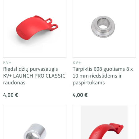
KV+
KV+
Riedslidžių purvasaugis
Tarpiklis 608 guoliams 8 x
KV+ LAUNCH PRO CLASSIC
10 mm riedslidėms ir
raudonas
paspirtukams
4,00 €
4,00 €