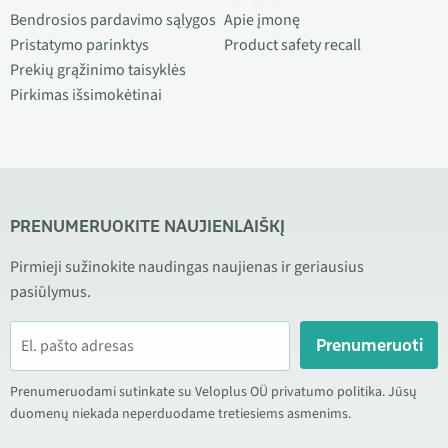
Bendrosios pardavimo sąlygos
Apie įmonę
Pristatymo parinktys
Product safety recall
Prekių grąžinimo taisyklės
Pirkimas išsimokėtinai
PRENUMERUOKITE NAUJIENLAIŠKĮ
Pirmieji sužinokite naudingas naujienas ir geriausius
pasiūlymus.
Prenumeruoti
Prenumeruodami sutinkate su Veloplus OÜ privatumo politika. Jūsų
duomenų niekada neperduodame tretiesiems asmenims.