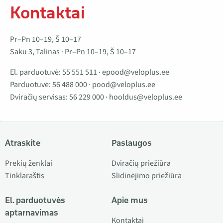
Kontaktai
Pr–Pn 10–19, Š 10–17
Saku 3, Talinas · Pr–Pn 10–19, Š 10–17
El. parduotuvė:
55 551 511
·
epood@veloplus.ee
Parduotuvė:
56 488 000
·
pood@veloplus.ee
Dviračių servisas:
56 229 000
·
hooldus@veloplus.ee
Atraskite
Paslaugos
Prekių ženklai
Dviračių priežiūra
Tinklaraštis
Slidinėjimo priežiūra
El. parduotuvės
Apie mus
aptarnavimas
Kontaktai