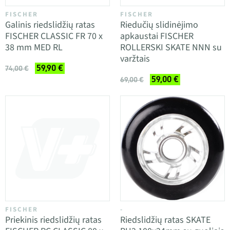
FISCHER
FISCHER
Galinis riedslidžių ratas
Riedučių slidinėjimo
FISCHER CLASSIC FR 70 x
apkaustai FISCHER
38 mm MED RL
ROLLERSKI SKATE NNN su
varžtais
59,90 €
74,00 €
59,00 €
69,00 €
FISCHER
-
Priekinis riedslidžių ratas
Riedslidžių ratas SKATE