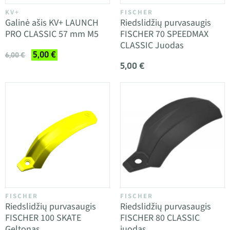
KV+
FISCHER
Galinė ašis KV+ LAUNCH
Riedslidžių purvasaugis
PRO CLASSIC 57 mm M5
FISCHER 70 SPEEDMAX
CLASSIC Juodas
5,00 €
6,00 €
5,00 €
FISCHER
FISCHER
Riedslidžių purvasaugis
Riedslidžių purvasaugis
FISCHER 100 SKATE
FISCHER 80 CLASSIC
Geltonas
juodas