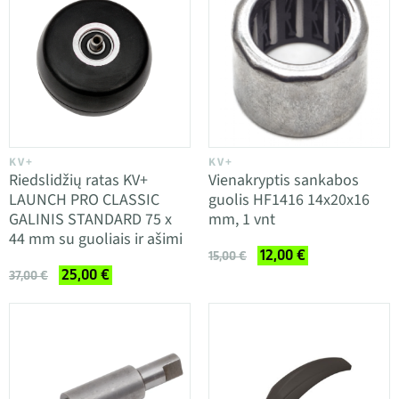
KV+
KV+
Riedslidžių ratas KV+
Vienakryptis sankabos
LAUNCH PRO CLASSIC
guolis HF1416 14x20x16
GALINIS STANDARD 75 x
mm, 1 vnt
44 mm su guoliais ir ašimi
12,00 €
15,00 €
25,00 €
37,00 €