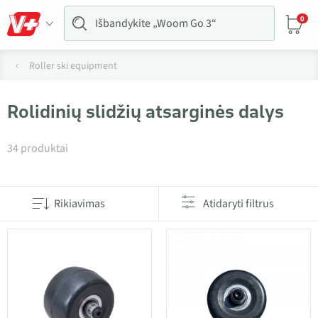
0
Roller ski equipment
Rolidinių slidžių atsarginės dalys
Produktai kategorijoje Rolidinių slidžių atsarginės da
34 produktai
Rikiavimas
Atidaryti filtrus