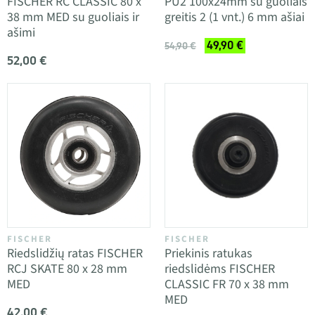
FISCHER RC CLASSIC 80 x
PU2 100x24mm su guoliais
38 mm MED su guoliais ir
greitis 2 (1 vnt.) 6 mm ašiai
ašimi
49,90 €
54,90 €
52,00 €
FISCHER
FISCHER
Riedslidžių ratas FISCHER
Priekinis ratukas
RCJ SKATE 80 x 28 mm
riedslidėms FISCHER
MED
CLASSIC FR 70 x 38 mm
MED
42,00 €