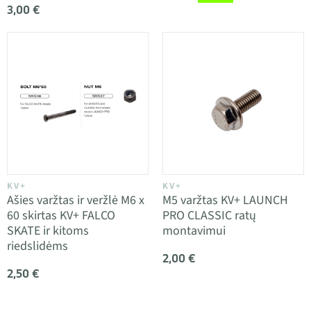
3,00 €
KV+
KV+
Ašies varžtas ir veržlė M6 x
M5 varžtas KV+ LAUNCH
60 skirtas KV+ FALCO
PRO CLASSIC ratų
SKATE ir kitoms
montavimui
riedslidėms
2,00 €
2,50 €