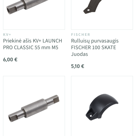
KV+
FISCHER
Priekinė ašis KV+ LAUNCH
Rulluisų purvasaugis
PRO CLASSIC 55 mm M5
FISCHER 100 SKATE
Juodas
6,00 €
5,10 €