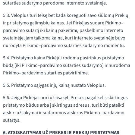
sutarties sudarymo parodoma Interneto svetainėje.
5.3. Veloplus turi teisę bet kada koreguoti savo siūlomų Prekių
ir pristatymo galimybių kainas. Jei Pirkėjas sudarė Pirkimo–
pardavimo sutartį iki kainų pakeitimų paskelbimo Interneto
svetainėje, jam taikoma kaina, kuri Interneto svetainėje buvo
nurodyta Pirkimo–pardavimo sutarties sudarymo momentu.
5.4. Pristatymo kaina Pirkėjui rodoma pasirinkus pristatymo
būdą (iki Pirkimo–pardavimo sutarties sudarymo) ir nurodoma
Pirkimo–pardavimo sutarties patvirtinime.
5.5. Pristatymo sąlygas ir jų kainą nustato Veloplus.
5.6. Jeigu Pirkėjas nori užsisakyti Prekes pagal kelis skirtingus
pristatymo būdus arba į skirtingus adresus, turi būti pateikti
atskiri užsakymai ir sudaromos atskiros Pirkimo–pardavimo
sutartys.
6. ATSISKAITYMAS UŽ PREKES IR PREKIŲ PRISTATYMAS