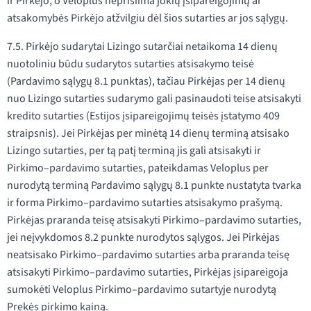
ir Pirkėjo, o Veloplus neprisiima jokių įsipareigojimų ar
atsakomybės Pirkėjo atžvilgiu dėl šios sutarties ar jos sąlygų.
7.5. Pirkėjo sudarytai Lizingo sutarčiai netaikoma 14 dienų
nuotoliniu būdu sudarytos sutarties atsisakymo teisė
(Pardavimo sąlygų 8.1 punktas), tačiau Pirkėjas per 14 dienų
nuo Lizingo sutarties sudarymo gali pasinaudoti teise atsisakyti
kredito sutarties (Estijos įsipareigojimų teisės įstatymo 409
straipsnis). Jei Pirkėjas per minėtą 14 dienų terminą atsisako
Lizingo sutarties, per tą patį terminą jis gali atsisakyti ir
Pirkimo–pardavimo sutarties, pateikdamas Veloplus per
nurodytą terminą Pardavimo sąlygų 8.1 punkte nustatyta tvarka
ir forma Pirkimo–pardavimo sutarties atsisakymo prašymą.
Pirkėjas praranda teisę atsisakyti Pirkimo–pardavimo sutarties,
jei neįvykdomos 8.2 punkte nurodytos sąlygos. Jei Pirkėjas
neatsisako Pirkimo–pardavimo sutarties arba praranda teisę
atsisakyti Pirkimo–pardavimo sutarties, Pirkėjas įsipareigoja
sumokėti Veloplus Pirkimo–pardavimo sutartyje nurodytą
Prekės pirkimo kainą.