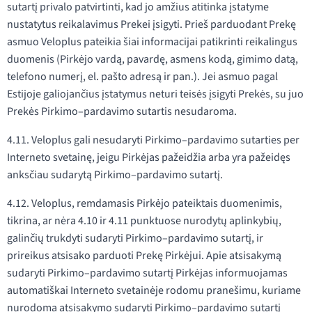
sutartį privalo patvirtinti, kad jo amžius atitinka įstatyme
nustatytus reikalavimus Prekei įsigyti. Prieš parduodant Prekę
asmuo Veloplus pateikia šiai informacijai patikrinti reikalingus
duomenis (Pirkėjo vardą, pavardę, asmens kodą, gimimo datą,
telefono numerį, el. pašto adresą ir pan.). Jei asmuo pagal
Estijoje galiojančius įstatymus neturi teisės įsigyti Prekės, su juo
Prekės Pirkimo–pardavimo sutartis nesudaroma.
4.11. Veloplus gali nesudaryti Pirkimo–pardavimo sutarties per
Interneto svetainę, jeigu Pirkėjas pažeidžia arba yra pažeidęs
anksčiau sudarytą Pirkimo–pardavimo sutartį.
4.12. Veloplus, remdamasis Pirkėjo pateiktais duomenimis,
tikrina, ar nėra 4.10 ir 4.11 punktuose nurodytų aplinkybių,
galinčių trukdyti sudaryti Pirkimo–pardavimo sutartį, ir
prireikus atsisako parduoti Prekę Pirkėjui. Apie atsisakymą
sudaryti Pirkimo–pardavimo sutartį Pirkėjas informuojamas
automatiškai Interneto svetainėje rodomu pranešimu, kuriame
nurodoma atsisakymo sudaryti Pirkimo–pardavimo sutartį