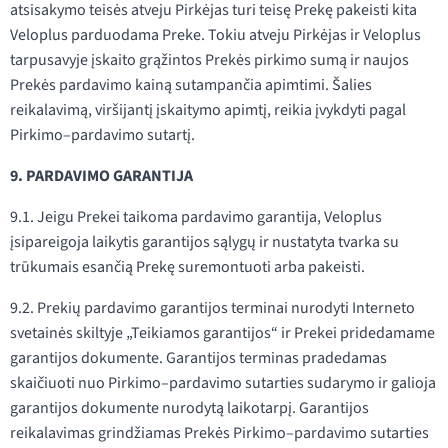
atsisakymo teisės atveju Pirkėjas turi teisę Prekę pakeisti kita
Veloplus parduodama Preke. Tokiu atveju Pirkėjas ir Veloplus
tarpusavyje įskaito grąžintos Prekės pirkimo sumą ir naujos
Prekės pardavimo kainą sutampančia apimtimi. Šalies
reikalavimą, viršijantį įskaitymo apimtį, reikia įvykdyti pagal
Pirkimo–pardavimo sutartį.
9. PARDAVIMO GARANTIJA
9.1. Jeigu Prekei taikoma pardavimo garantija, Veloplus
įsipareigoja laikytis garantijos sąlygų ir nustatyta tvarka su
trūkumais esančią Prekę suremontuoti arba pakeisti.
9.2. Prekių pardavimo garantijos terminai nurodyti Interneto
svetainės skiltyje „Teikiamos garantijos“ ir Prekei pridedamame
garantijos dokumente. Garantijos terminas pradedamas
skaičiuoti nuo Pirkimo–pardavimo sutarties sudarymo ir galioja
garantijos dokumente nurodytą laikotarpį. Garantijos
reikalavimas grindžiamas Prekės Pirkimo–pardavimo sutarties