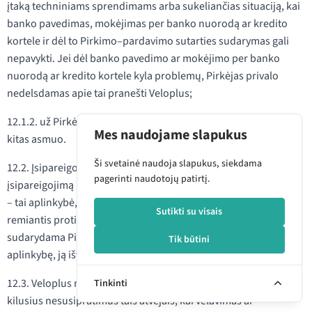
įtaką techniniams sprendimams arba sukeliančias situaciją, kai
banko pavedimas, mokėjimas per banko nuorodą ar kredito
kortele ir dėl to Pirkimo–pardavimo sutarties sudarymas gali
nepavykti. Jei dėl banko pavedimo ar mokėjimo per banko
nuorodą ar kredito kortele kyla problemų, Pirkėjas privalo
nedelsdamas apie tai pranešti Veloplus;
12.1.2. už Pirkėjui padarytą žalą, jei Pirkėjo tapatybę naudoja
Mes naudojame slapukus
kitas asmuo.
Ši svetainė naudoja slapukus, siekdama
12.2. Įsipareigojimo pažeidimas yra pateisinamas, jei šalis
pagerinti naudotojų patirtį.
įsipareigojimą pažeidė dėl nenugalimos jėgos. Nenugalima jėga
– tai aplinkybė, kurios šalis negalėjo paveikti ir iš kurios,
Sutikti su visais
remiantis protingumo principu, negalima buvo tikėtis, kad
sudarydama Pirkimo–pardavimo sutartį ji atsižvelgs į šią
Tik būtini
aplinkybę, ją išvengs ar įveiks kliūtį ar jos padarinius.
12.3. Veloplus neatsako už Prekės pristatymo vėlavimą ir
Tinkinti
kilusius nesusipratimus tais atvejais, kai vėlavimas ar