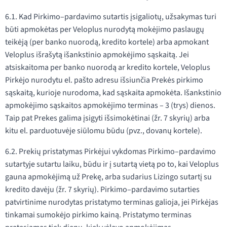
6.1. Kad Pirkimo–pardavimo sutartis įsigaliotų, užsakymas turi
būti apmokėtas per Veloplus nurodytą mokėjimo paslaugų
teikėją (per banko nuorodą, kredito kortele) arba apmokant
Veloplus išrašytą išankstinio apmokėjimo sąskaitą. Jei
atsiskaitoma per banko nuorodą ar kredito kortele, Veloplus
Pirkėjo nurodytu el. pašto adresu išsiunčia Prekės pirkimo
sąskaitą, kurioje nurodoma, kad sąskaita apmokėta. Išankstinio
apmokėjimo sąskaitos apmokėjimo terminas – 3 (trys) dienos.
Taip pat Prekes galima įsigyti išsimokėtinai (žr. 7 skyrių) arba
kitu el. parduotuvėje siūlomu būdu (pvz., dovanų kortele).
6.2. Prekių pristatymas Pirkėjui vykdomas Pirkimo–pardavimo
sutartyje sutartu laiku, būdu ir į sutartą vietą po to, kai Veloplus
gauna apmokėjimą už Prekę, arba sudarius Lizingo sutartį su
kredito davėju (žr. 7 skyrių). Pirkimo–pardavimo sutarties
patvirtinime nurodytas pristatymo terminas galioja, jei Pirkėjas
tinkamai sumokėjo pirkimo kainą. Pristatymo terminas