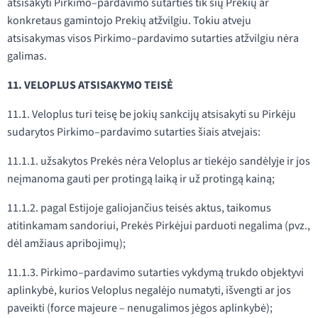
atsisakyti Pirkimo–pardavimo sutarties tik šių Prekių ar
konkretaus gamintojo Prekių atžvilgiu. Tokiu atveju
atsisakymas visos Pirkimo–pardavimo sutarties atžvilgiu nėra
galimas.
11. VELOPLUS ATSISAKYMO TEISĖ
11.1. Veloplus turi teisę be jokių sankcijų atsisakyti su Pirkėju
sudarytos Pirkimo–pardavimo sutarties šiais atvejais:
11.1.1. užsakytos Prekės nėra Veloplus ar tiekėjo sandėlyje ir jos
neįmanoma gauti per protingą laiką ir už protingą kainą;
11.1.2. pagal Estijoje galiojančius teisės aktus, taikomus
atitinkamam sandoriui, Prekės Pirkėjui parduoti negalima (pvz.,
dėl amžiaus apribojimų);
11.1.3. Pirkimo–pardavimo sutarties vykdymą trukdo objektyvi
aplinkybė, kurios Veloplus negalėjo numatyti, išvengti ar jos
paveikti (force majeure – nenugalimos jėgos aplinkybė);