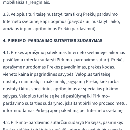
mobiliaisiais įrenginiais.
3.3. Veloplus turi teisę nustatyti tam tikrų Prekių pardavimo
Interneto svetainėje apribojimus (pavyzdžiui, nustatyti laiko,
amžiaus ir pan. apribojimus Prekių pardavimui).
4. PIRKIMO–PARDAVIMO SUTARTIES SUDARYMAS
4.1. Prekės aprašymo pateikimas Interneto svetainėje laikomas
pasiūlymu (oferta) sudaryti Pirkimo–pardavimo sutartį. Prekės
aprašyme nurodomas Prekės pavadinimas, prekės kodas,
vieneto kaina ir pagrindinės savybės. Veloplus turi teisę
nustatyti minimalų ir maksimalų įsigyjamų Prekių kiekį arba
nustatyti kitus specifinius apribojimus ar specialias pirkimo
sąlygas. Veloplus turi teisę keisti pasiūlymą iki Pirkimo–
pardavimo sutarties sudarymo, įskaitant pirkimo proceso metu,
informuodamas Pirkėją apie pakeitimą per Interneto svetainę.
4.2. Pirkimo–pardavimo sutarčiai sudaryti Pirkėjas, pasirinkęs
Prekes (įdėjęs į pirkinių krepšelį), Interneto svetainėje suveda