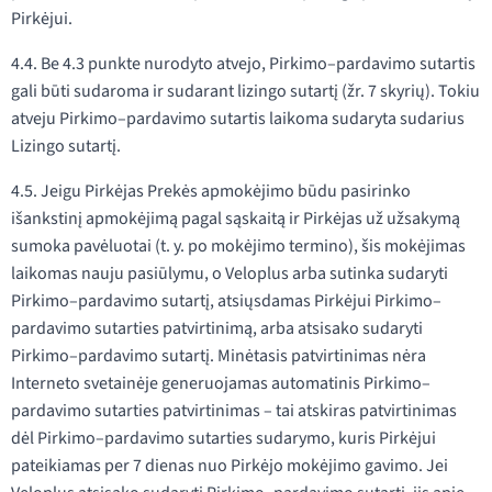
Pirkėjui.
4.4. Be 4.3 punkte nurodyto atvejo, Pirkimo–pardavimo sutartis
gali būti sudaroma ir sudarant lizingo sutartį (žr. 7 skyrių). Tokiu
atveju Pirkimo–pardavimo sutartis laikoma sudaryta sudarius
Lizingo sutartį.
4.5. Jeigu Pirkėjas Prekės apmokėjimo būdu pasirinko
išankstinį apmokėjimą pagal sąskaitą ir Pirkėjas už užsakymą
sumoka pavėluotai (t. y. po mokėjimo termino), šis mokėjimas
laikomas nauju pasiūlymu, o Veloplus arba sutinka sudaryti
Pirkimo–pardavimo sutartį, atsiųsdamas Pirkėjui Pirkimo–
pardavimo sutarties patvirtinimą, arba atsisako sudaryti
Pirkimo–pardavimo sutartį. Minėtasis patvirtinimas nėra
Interneto svetainėje generuojamas automatinis Pirkimo–
pardavimo sutarties patvirtinimas – tai atskiras patvirtinimas
dėl Pirkimo–pardavimo sutarties sudarymo, kuris Pirkėjui
pateikiamas per 7 dienas nuo Pirkėjo mokėjimo gavimo. Jei