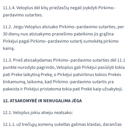
11.1.4. Veloplus dėl kitų priežasčių negali įvykdyti Pirkimo–
pardavimo sutarties.
11.2. Jeigu Veloplus atsisako Pirkimo–pardavimo sutarties, per
30 dienų nuo atsisakymo pranešimo pateikimo jis grąžina
Pirkėjui pagal Pirkimo–pardavimo sutartį sumokėtą pirkimo
kainą.
11.3. Prieš atsisakydamas Pirkimo–pardavimo sutarties dėl 11.1
punkte nurodyto pagrindo, Veloplus gali Pirkėjui pasiūlyti tokia
pati Preke laikytiną Prekę, o Pirkėjui patvirtinus tokios Prekės
tinkamumą, laikoma, kad Pirkimo–pardavimo sutartis yra
pakeista ir Pirkėjui pristatoma tokia pati Prekė kaip užsakytoji.
12. ATSAKOMYBĖ IR NENUGALIMA JĖGA
12.1. Veloplus jokiu atveju neatsako:
12.1.1. už trečiųjų asmenų sukeltas galimas klaidas, darančias