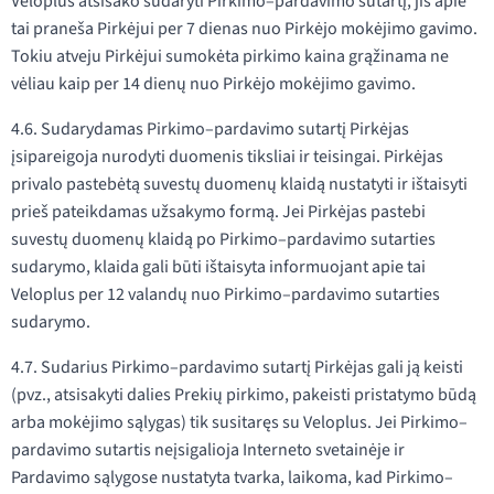
Veloplus atsisako sudaryti Pirkimo–pardavimo sutartį, jis apie
tai praneša Pirkėjui per 7 dienas nuo Pirkėjo mokėjimo gavimo.
Tokiu atveju Pirkėjui sumokėta pirkimo kaina grąžinama ne
vėliau kaip per 14 dienų nuo Pirkėjo mokėjimo gavimo.
4.6. Sudarydamas Pirkimo–pardavimo sutartį Pirkėjas
įsipareigoja nurodyti duomenis tiksliai ir teisingai. Pirkėjas
privalo pastebėtą suvestų duomenų klaidą nustatyti ir ištaisyti
prieš pateikdamas užsakymo formą. Jei Pirkėjas pastebi
suvestų duomenų klaidą po Pirkimo–pardavimo sutarties
sudarymo, klaida gali būti ištaisyta informuojant apie tai
Veloplus per 12 valandų nuo Pirkimo–pardavimo sutarties
sudarymo.
4.7. Sudarius Pirkimo–pardavimo sutartį Pirkėjas gali ją keisti
(pvz., atsisakyti dalies Prekių pirkimo, pakeisti pristatymo būdą
arba mokėjimo sąlygas) tik susitaręs su Veloplus. Jei Pirkimo–
pardavimo sutartis neįsigalioja Interneto svetainėje ir
Pardavimo sąlygose nustatyta tvarka, laikoma, kad Pirkimo–