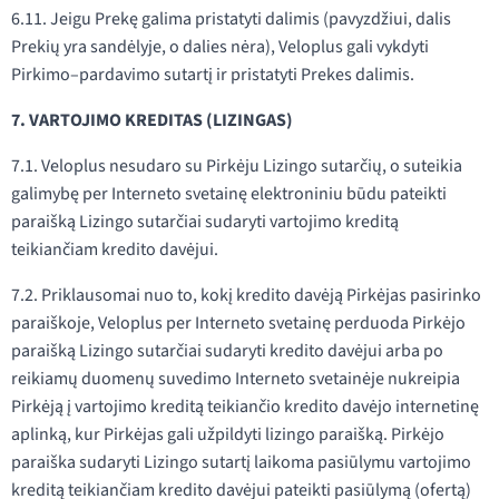
6.11. Jeigu Prekę galima pristatyti dalimis (pavyzdžiui, dalis
Prekių yra sandėlyje, o dalies nėra), Veloplus gali vykdyti
Pirkimo–pardavimo sutartį ir pristatyti Prekes dalimis.
7. VARTOJIMO KREDITAS (LIZINGAS)
7.1. Veloplus nesudaro su Pirkėju Lizingo sutarčių, o suteikia
galimybę per Interneto svetainę elektroniniu būdu pateikti
paraišką Lizingo sutarčiai sudaryti vartojimo kreditą
teikiančiam kredito davėjui.
7.2. Priklausomai nuo to, kokį kredito davėją Pirkėjas pasirinko
paraiškoje, Veloplus per Interneto svetainę perduoda Pirkėjo
paraišką Lizingo sutarčiai sudaryti kredito davėjui arba po
reikiamų duomenų suvedimo Interneto svetainėje nukreipia
Pirkėją į vartojimo kreditą teikiančio kredito davėjo internetinę
aplinką, kur Pirkėjas gali užpildyti lizingo paraišką. Pirkėjo
paraiška sudaryti Lizingo sutartį laikoma pasiūlymu vartojimo
kreditą teikiančiam kredito davėjui pateikti pasiūlymą (ofertą)