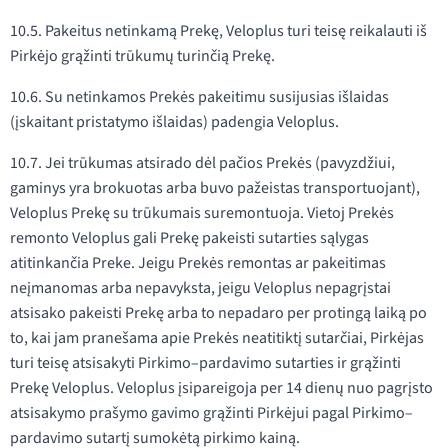
10.5. Pakeitus netinkamą Prekę, Veloplus turi teisę reikalauti iš
Pirkėjo grąžinti trūkumų turinčią Prekę.
10.6. Su netinkamos Prekės pakeitimu susijusias išlaidas
(įskaitant pristatymo išlaidas) padengia Veloplus.
10.7. Jei trūkumas atsirado dėl pačios Prekės (pavyzdžiui,
gaminys yra brokuotas arba buvo pažeistas transportuojant),
Veloplus Prekę su trūkumais suremontuoja. Vietoj Prekės
remonto Veloplus gali Prekę pakeisti sutarties sąlygas
atitinkančia Preke. Jeigu Prekės remontas ar pakeitimas
neįmanomas arba nepavyksta, jeigu Veloplus nepagrįstai
atsisako pakeisti Prekę arba to nepadaro per protingą laiką po
to, kai jam pranešama apie Prekės neatitiktį sutarčiai, Pirkėjas
turi teisę atsisakyti Pirkimo–pardavimo sutarties ir grąžinti
Prekę Veloplus. Veloplus įsipareigoja per 14 dienų nuo pagrįsto
atsisakymo prašymo gavimo grąžinti Pirkėjui pagal Pirkimo–
pardavimo sutartį sumokėtą pirkimo kainą.