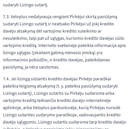
sudaryti Lizingo sutartį.
7.3. Veloplus nedalyvauja rengiant Pirkėjui skirtą pasiūlymą
sudaryti Lizingo sutartį ir neatsako Pirkėjui už jokį kredito
davėjo atsakymą dėl vartojimo kredito suteikimo ar
nesuteikimo, taip pat už sąlygas, kuriomis kredito davėjas siūlo
vartojimo kreditą. Interneto svetainėje pateikta informacija apie
lizingo sąlygas (įskaitant galimą mėnesio įmoką) yra
informacinio pobūdžio, ir kredito davėjas, pateikdamas
pasiūlymą, ja nėra saistomas.
7.4. Jei lizingą siūlantis kredito davėjas Pirkėjo paraiškai
pateikia teigiamą atsakymą (t. y. pateikia pasiūlymą sudaryti
Lizingo sutartį), Lizingo sutartis su Pirkėju sudaroma arba
vartojimo kreditą teikiančio kredito davėjo internetinėje
aplinkoje, arba Veloplus parduotuvėje, kurią Pirkėjas nurodė
Lizingo sutarties sudarymo paraiškoje, vadovaujantis kredito
davėjo sąlygomis. Lizingo sutartis sudaroma tarp kredito davėjo