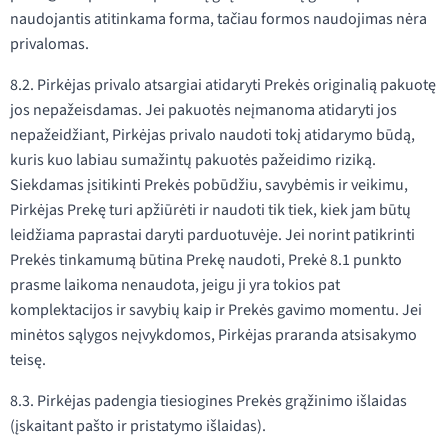
naudojantis atitinkama forma, tačiau formos naudojimas nėra
privalomas.
8.2. Pirkėjas privalo atsargiai atidaryti Prekės originalią pakuotę
jos nepažeisdamas. Jei pakuotės neįmanoma atidaryti jos
nepažeidžiant, Pirkėjas privalo naudoti tokį atidarymo būdą,
kuris kuo labiau sumažintų pakuotės pažeidimo riziką.
Siekdamas įsitikinti Prekės pobūdžiu, savybėmis ir veikimu,
Pirkėjas Prekę turi apžiūrėti ir naudoti tik tiek, kiek jam būtų
leidžiama paprastai daryti parduotuvėje. Jei norint patikrinti
Prekės tinkamumą būtina Prekę naudoti, Prekė 8.1 punkto
prasme laikoma nenaudota, jeigu ji yra tokios pat
komplektacijos ir savybių kaip ir Prekės gavimo momentu. Jei
minėtos sąlygos neįvykdomos, Pirkėjas praranda atsisakymo
teisę.
8.3. Pirkėjas padengia tiesiogines Prekės grąžinimo išlaidas
(įskaitant pašto ir pristatymo išlaidas).