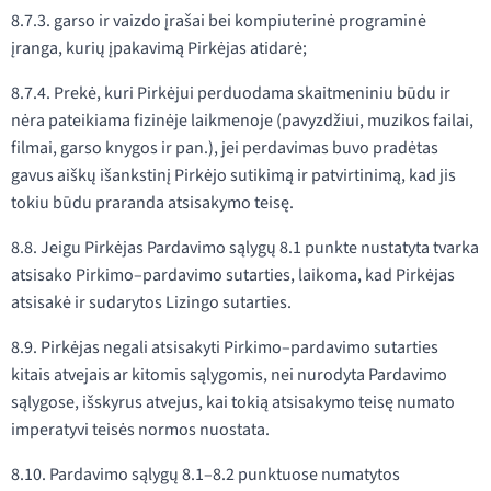
8.7.3. garso ir vaizdo įrašai bei kompiuterinė programinė
įranga, kurių įpakavimą Pirkėjas atidarė;
8.7.4. Prekė, kuri Pirkėjui perduodama skaitmeniniu būdu ir
nėra pateikiama fizinėje laikmenoje (pavyzdžiui, muzikos failai,
filmai, garso knygos ir pan.), jei perdavimas buvo pradėtas
gavus aiškų išankstinį Pirkėjo sutikimą ir patvirtinimą, kad jis
tokiu būdu praranda atsisakymo teisę.
8.8. Jeigu Pirkėjas Pardavimo sąlygų 8.1 punkte nustatyta tvarka
atsisako Pirkimo–pardavimo sutarties, laikoma, kad Pirkėjas
atsisakė ir sudarytos Lizingo sutarties.
8.9. Pirkėjas negali atsisakyti Pirkimo–pardavimo sutarties
kitais atvejais ar kitomis sąlygomis, nei nurodyta Pardavimo
sąlygose, išskyrus atvejus, kai tokią atsisakymo teisę numato
imperatyvi teisės normos nuostata.
8.10. Pardavimo sąlygų 8.1–8.2 punktuose numatytos