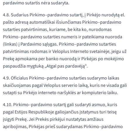
pardavimo sutartis nėra sudaryta.
4.8. Sudarius Pirkimo–pardavimo sutartį, į Pirkėjo nurodytą el.
pašto adresą automatiškai išsiunčiamas Pirkimo–pardavimo
sutarties patvirtinimas, kuriame, be kita ko, nurodomas
Pirkimo–pardavimo sutarties numeris ir pateikiama nuoroda
(linkas) į Pardavimo sąlygas. Pirkimo–pardavimo sutarties
patvirtinimas rodomas ir Veloplus Interneto svetainėje, jeigu už
Prekę apmokama per banko nuorodą ir Pirkėjas po mokėjimo
paspaudžia mygtuką „Atgal pas pardavėją“.
4.9. Oficialus Pirkimo–pardavimo sutarties sudarymo laikas
skaičiuojamas pagal Veloplus serverio laiką, kuris ne visada gali
sutapti su Pirkėjo interneto naršyklės ar kompiuterio laiku.
4.10. Pirkimo–pardavimo sutartį gali sudaryti asmuo, kuris
pagal Estijos Respublikoje galiojančius įstatymus turi teisę
įsigyti Prekę. Jei Prekės pirkėjui nustatytas amžiaus
apribojimas, Pirkėjas prieš sudarydamas Pirkimo–pardavimo