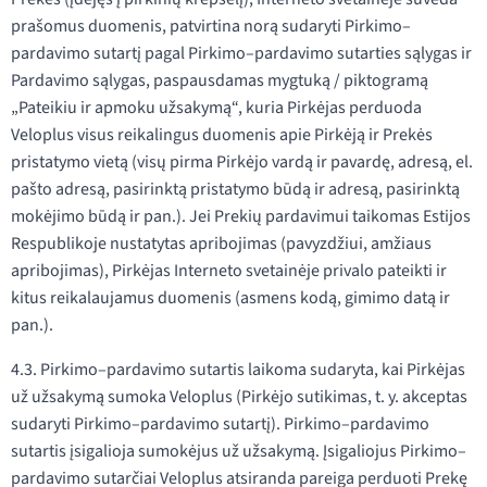
prašomus duomenis, patvirtina norą sudaryti Pirkimo–
pardavimo sutartį pagal Pirkimo–pardavimo sutarties sąlygas ir
Pardavimo sąlygas, paspausdamas mygtuką / piktogramą
„Pateikiu ir apmoku užsakymą“, kuria Pirkėjas perduoda
Veloplus visus reikalingus duomenis apie Pirkėją ir Prekės
pristatymo vietą (visų pirma Pirkėjo vardą ir pavardę, adresą, el.
pašto adresą, pasirinktą pristatymo būdą ir adresą, pasirinktą
mokėjimo būdą ir pan.). Jei Prekių pardavimui taikomas Estijos
Respublikoje nustatytas apribojimas (pavyzdžiui, amžiaus
apribojimas), Pirkėjas Interneto svetainėje privalo pateikti ir
kitus reikalaujamus duomenis (asmens kodą, gimimo datą ir
pan.).
4.3. Pirkimo–pardavimo sutartis laikoma sudaryta, kai Pirkėjas
už užsakymą sumoka Veloplus (Pirkėjo sutikimas, t. y. akceptas
sudaryti Pirkimo–pardavimo sutartį). Pirkimo–pardavimo
sutartis įsigalioja sumokėjus už užsakymą. Įsigaliojus Pirkimo–
pardavimo sutarčiai Veloplus atsiranda pareiga perduoti Prekę