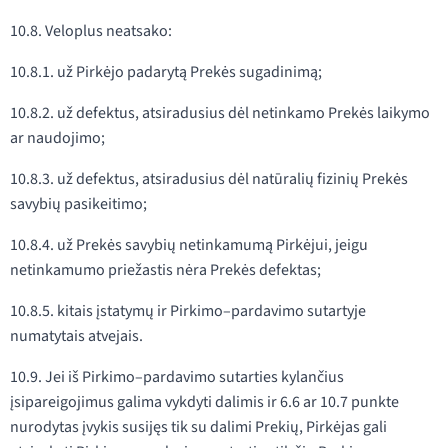
10.8. Veloplus neatsako:
10.8.1. už Pirkėjo padarytą Prekės sugadinimą;
10.8.2. už defektus, atsiradusius dėl netinkamo Prekės laikymo
ar naudojimo;
10.8.3. už defektus, atsiradusius dėl natūralių fizinių Prekės
savybių pasikeitimo;
10.8.4. už Prekės savybių netinkamumą Pirkėjui, jeigu
netinkamumo priežastis nėra Prekės defektas;
10.8.5. kitais įstatymų ir Pirkimo–pardavimo sutartyje
numatytais atvejais.
10.9. Jei iš Pirkimo–pardavimo sutarties kylančius
įsipareigojimus galima vykdyti dalimis ir 6.6 ar 10.7 punkte
nurodytas įvykis susijęs tik su dalimi Prekių, Pirkėjas gali