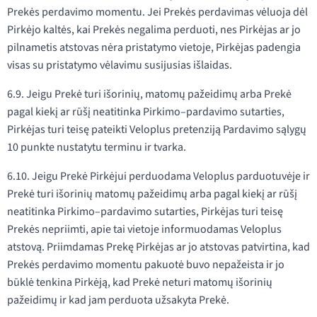
Prekės perdavimo momentu. Jei Prekės perdavimas vėluoja dėl
Pirkėjo kaltės, kai Prekės negalima perduoti, nes Pirkėjas ar jo
pilnametis atstovas nėra pristatymo vietoje, Pirkėjas padengia
visas su pristatymo vėlavimu susijusias išlaidas.
6.9. Jeigu Prekė turi išorinių, matomų pažeidimų arba Prekė
pagal kiekį ar rūšį neatitinka Pirkimo–pardavimo sutarties,
Pirkėjas turi teisę pateikti Veloplus pretenziją Pardavimo sąlygų
10 punkte nustatytu terminu ir tvarka.
6.10. Jeigu Prekė Pirkėjui perduodama Veloplus parduotuvėje ir
Prekė turi išorinių matomų pažeidimų arba pagal kiekį ar rūšį
neatitinka Pirkimo–pardavimo sutarties, Pirkėjas turi teisę
Prekės nepriimti, apie tai vietoje informuodamas Veloplus
atstovą. Priimdamas Prekę Pirkėjas ar jo atstovas patvirtina, kad
Prekės perdavimo momentu pakuotė buvo nepažeista ir jo
būklė tenkina Pirkėją, kad Prekė neturi matomų išorinių
pažeidimų ir kad jam perduota užsakyta Prekė.