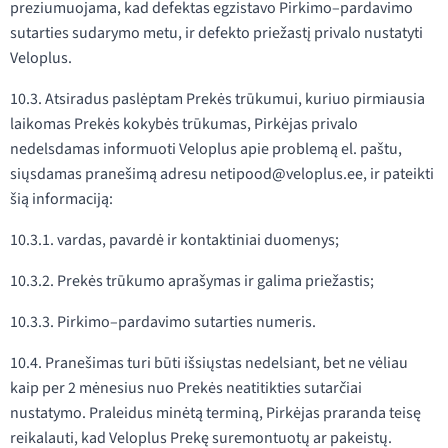
preziumuojama, kad defektas egzistavo Pirkimo–pardavimo
sutarties sudarymo metu, ir defekto priežastį privalo nustatyti
Veloplus.
10.3. Atsiradus paslėptam Prekės trūkumui, kuriuo pirmiausia
laikomas Prekės kokybės trūkumas, Pirkėjas privalo
nedelsdamas informuoti Veloplus apie problemą el. paštu,
siųsdamas pranešimą adresu netipood@veloplus.ee, ir pateikti
šią informaciją:
10.3.1. vardas, pavardė ir kontaktiniai duomenys;
10.3.2. Prekės trūkumo aprašymas ir galima priežastis;
10.3.3. Pirkimo–pardavimo sutarties numeris.
10.4. Pranešimas turi būti išsiųstas nedelsiant, bet ne vėliau
kaip per 2 mėnesius nuo Prekės neatitikties sutarčiai
nustatymo. Praleidus minėtą terminą, Pirkėjas praranda teisę
reikalauti, kad Veloplus Prekę suremontuotų ar pakeistų.