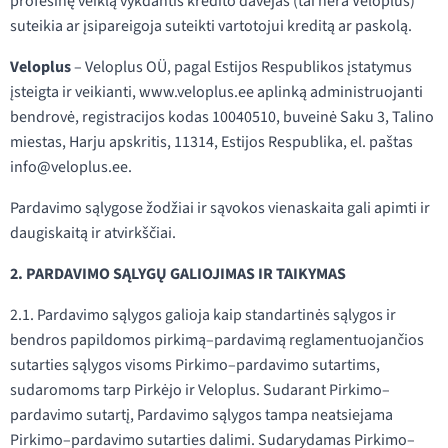
profesinę veiklą vykdantis kredito davėjas (tai nėra Veloplus)
suteikia ar įsipareigoja suteikti vartotojui kreditą ar paskolą.
Veloplus
– Veloplus OÜ, pagal Estijos Respublikos įstatymus
įsteigta ir veikianti, www.veloplus.ee aplinką administruojanti
bendrovė, registracijos kodas 10040510, buveinė Saku 3, Talino
miestas, Harju apskritis, 11314, Estijos Respublika, el. paštas
info@veloplus.ee.
Pardavimo sąlygose žodžiai ir sąvokos vienaskaita gali apimti ir
daugiskaitą ir atvirkščiai.
2. PARDAVIMO SĄLYGŲ GALIOJIMAS IR TAIKYMAS
2.1. Pardavimo sąlygos galioja kaip standartinės sąlygos ir
bendros papildomos pirkimą–pardavimą reglamentuojančios
sutarties sąlygos visoms Pirkimo–pardavimo sutartims,
sudaromoms tarp Pirkėjo ir Veloplus. Sudarant Pirkimo–
pardavimo sutartį, Pardavimo sąlygos tampa neatsiejama
Pirkimo–pardavimo sutarties dalimi. Sudarydamas Pirkimo–