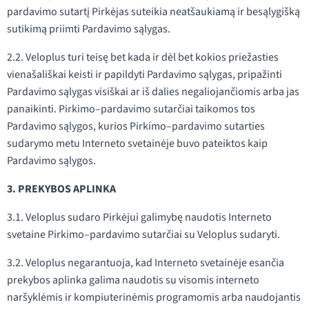
pardavimo sutartį Pirkėjas suteikia neatšaukiamą ir besąlygišką
sutikimą priimti Pardavimo sąlygas.
2.2. Veloplus turi teisę bet kada ir dėl bet kokios priežasties
vienašališkai keisti ir papildyti Pardavimo sąlygas, pripažinti
Pardavimo sąlygas visiškai ar iš dalies negaliojančiomis arba jas
panaikinti. Pirkimo–pardavimo sutarčiai taikomos tos
Pardavimo sąlygos, kurios Pirkimo–pardavimo sutarties
sudarymo metu Interneto svetainėje buvo pateiktos kaip
Pardavimo sąlygos.
3. PREKYBOS APLINKA
3.1. Veloplus sudaro Pirkėjui galimybę naudotis Interneto
svetaine Pirkimo–pardavimo sutarčiai su Veloplus sudaryti.
3.2. Veloplus negarantuoja, kad Interneto svetainėje esančia
prekybos aplinka galima naudotis su visomis interneto
naršyklėmis ir kompiuterinėmis programomis arba naudojantis