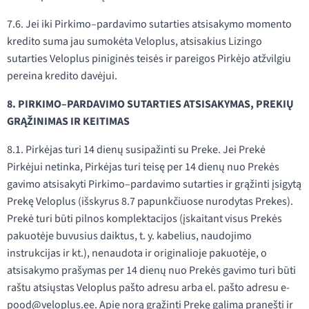
7.6. Jei iki Pirkimo–pardavimo sutarties atsisakymo momento
kredito suma jau sumokėta Veloplus, atsisakius Lizingo
sutarties Veloplus piniginės teisės ir pareigos Pirkėjo atžvilgiu
pereina kredito davėjui.
8. PIRKIMO–PARDAVIMO SUTARTIES ATSISAKYMAS, PREKIŲ
GRĄŽINIMAS IR KEITIMAS
8.1. Pirkėjas turi 14 dienų susipažinti su Preke. Jei Prekė
Pirkėjui netinka, Pirkėjas turi teisę per 14 dienų nuo Prekės
gavimo atsisakyti Pirkimo–pardavimo sutarties ir grąžinti įsigytą
Prekę Veloplus (išskyrus 8.7 papunkčiuose nurodytas Prekes).
Prekė turi būti pilnos komplektacijos (įskaitant visus Prekės
pakuotėje buvusius daiktus, t. y. kabelius, naudojimo
instrukcijas ir kt.), nenaudota ir originalioje pakuotėje, o
atsisakymo prašymas per 14 dienų nuo Prekės gavimo turi būti
raštu atsiųstas Veloplus pašto adresu arba el. pašto adresu e-
pood@veloplus.ee. Apie norą grąžinti Prekę galima pranešti ir