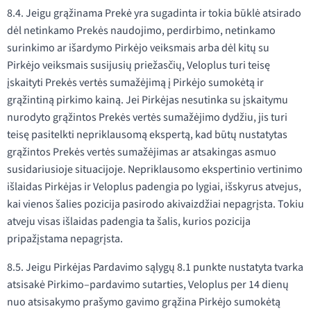
8.4. Jeigu grąžinama Prekė yra sugadinta ir tokia būklė atsirado
dėl netinkamo Prekės naudojimo, perdirbimo, netinkamo
surinkimo ar išardymo Pirkėjo veiksmais arba dėl kitų su
Pirkėjo veiksmais susijusių priežasčių, Veloplus turi teisę
įskaityti Prekės vertės sumažėjimą į Pirkėjo sumokėtą ir
grąžintiną pirkimo kainą. Jei Pirkėjas nesutinka su įskaitymu
nurodyto grąžintos Prekės vertės sumažėjimo dydžiu, jis turi
teisę pasitelkti nepriklausomą ekspertą, kad būtų nustatytas
grąžintos Prekės vertės sumažėjimas ar atsakingas asmuo
susidariusioje situacijoje. Nepriklausomo ekspertinio vertinimo
išlaidas Pirkėjas ir Veloplus padengia po lygiai, išskyrus atvejus,
kai vienos šalies pozicija pasirodo akivaizdžiai nepagrįsta. Tokiu
atveju visas išlaidas padengia ta šalis, kurios pozicija
pripažįstama nepagrįsta.
8.5. Jeigu Pirkėjas Pardavimo sąlygų 8.1 punkte nustatyta tvarka
atsisakė Pirkimo–pardavimo sutarties, Veloplus per 14 dienų
nuo atsisakymo prašymo gavimo grąžina Pirkėjo sumokėtą