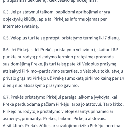
pratęsiamas tiek dienų, kiek vėlavo apmokėjimas.
6.3. Jei pristatymui taikomi papildomi apribojimai ar yra
objektyvių kliūčių, apie tai Pirkėjas informuojamas per
Interneto svetainę.
6.5. Veloplus turi teisę pratęsti pristatymo terminą iki 7 dienų.
6.6. Jei Pirkėjas dėl Prekės pristatymo vėlavimo (įskaitant 6.5
punkte nurodytą pristatymo termino pratęsimą) praranda
susidomėjimą Preke, jis turi teisę pateikti Veloplus prašymą
atsisakyti Pirkimo–pardavimo sutarties, o Veloplus tokiu atveju
privalo grąžinti Pirkėjo už Prekę sumokėtą pirkimo kainą per 14
dienų nuo atsisakymo prašymo gavimo.
6.7. Prekės pristatymo Pirkėjui pareiga laikoma įvykdyta, kai
Prekė perduodama pačiam Pirkėjui arba jo atstovui. Tarp kitko,
Pirkėjo nurodytoje pristatymo vietoje esantys pilnamečiai
asmenys, priimantys Prekes, laikomi Pirkėjo atstovais.
Atsitiktinės Prekės žūties ar sužalojimo rizika Pirkėjui pereina