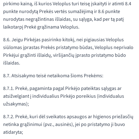
pirkimo kainą, iš kurios Veloplus turi teisę įskaityti ir atimti 8.4
punkte nurodytą Prekės vertės sumažėjimą ir 8.6 punkte
nurodytas negrąžintinas išlaidas, su sąlyga, kad per tą patį
laikotarpį Prekė grąžinama Veloplus.
8.6. Jeigu Pirkėjas pasirinko kitokį, nei pigiausias Veloplus
siūlomas įprastas Prekės pristatymo būdas, Veloplus neprivalo
Pirkėjui grąžinti išlaidų, viršijančių įprasto pristatymo būdo
išlaidas.
8.7. Atsisakymo teisė netaikoma šioms Prekėms:
8.7.1. Prekė, pagaminta pagal Pirkėjo pateiktas sąlygas ar
atsižvelgiant į individualius Pirkėjo poreikius (individualus
užsakymas);
8.7.2. Prekė, kuri dėl sveikatos apsaugos ar higienos priežasčių
netinka grąžinimui (pvz., ausinės), jei po pristatymo ji buvo
atidaryta;