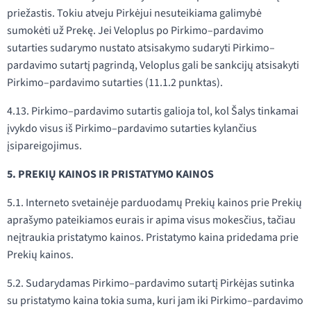
priežastis. Tokiu atveju Pirkėjui nesuteikiama galimybė
sumokėti už Prekę. Jei Veloplus po Pirkimo–pardavimo
sutarties sudarymo nustato atsisakymo sudaryti Pirkimo–
pardavimo sutartį pagrindą, Veloplus gali be sankcijų atsisakyti
Pirkimo–pardavimo sutarties (11.1.2 punktas).
4.13. Pirkimo–pardavimo sutartis galioja tol, kol Šalys tinkamai
įvykdo visus iš Pirkimo–pardavimo sutarties kylančius
įsipareigojimus.
5. PREKIŲ KAINOS IR PRISTATYMO KAINOS
5.1. Interneto svetainėje parduodamų Prekių kainos prie Prekių
aprašymo pateikiamos eurais ir apima visus mokesčius, tačiau
neįtraukia pristatymo kainos. Pristatymo kaina pridedama prie
Prekių kainos.
5.2. Sudarydamas Pirkimo–pardavimo sutartį Pirkėjas sutinka
su pristatymo kaina tokia suma, kuri jam iki Pirkimo–pardavimo