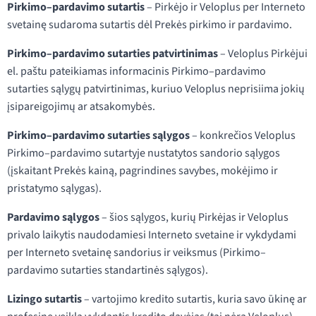
Pirkimo–pardavimo sutartis
– Pirkėjo ir Veloplus per Interneto
svetainę sudaroma sutartis dėl Prekės pirkimo ir pardavimo.
Pirkimo–pardavimo sutarties patvirtinimas
– Veloplus Pirkėjui
el. paštu pateikiamas informacinis Pirkimo–pardavimo
sutarties sąlygų patvirtinimas, kuriuo Veloplus neprisiima jokių
įsipareigojimų ar atsakomybės.
Pirkimo–pardavimo sutarties sąlygos
– konkrečios Veloplus
Pirkimo–pardavimo sutartyje nustatytos sandorio sąlygos
(įskaitant Prekės kainą, pagrindines savybes, mokėjimo ir
pristatymo sąlygas).
Pardavimo sąlygos
– šios sąlygos, kurių Pirkėjas ir Veloplus
privalo laikytis naudodamiesi Interneto svetaine ir vykdydami
per Interneto svetainę sandorius ir veiksmus (Pirkimo–
pardavimo sutarties standartinės sąlygos).
Lizingo sutartis
– vartojimo kredito sutartis, kuria savo ūkinę ar