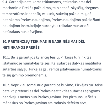
9.4. Garantija netaikoma trūkumams, atsiradusiems dėl
mechaninio Prekės pažeidimo, taip pat dėl skysčių, drėgmės,
temperatūros ir panašių veiksnių sukeltų pažeidimų, dėl
netinkamo Prekės naudojimo, Prekės naudojimo pažeidžiant
naudojimo instrukcijoje nurodytus reikalavimus ar dėl
natūralaus nusidėvėjimo.
10. PRETENZIJŲ TEIKIMAS IR NAGRINĖJIMAS DĖL
NETINKAMOS PREKĖS
10.1. Be iš garantijos kylančių teisių, Pirkėjas turi ir kitas
įstatymuose numatytas teises. Kai sutarties dalykas neatitinka
sutarties sąlygų, Pirkėjas gali remtis įstatymuose numatytomis
teisių gynimo priemonėmis.
10.2. Nepriklausomai nuo garantijos buvimo, Pirkėjas turi teisę
pateikti pretenzijas dėl Prekės neatitikties sutarties sąlygoms
per dvejus metus nuo Prekės gavimo. Per pirmuosius šešis
mėnesius po Prekės gavimo atsiradusio defekto atveju