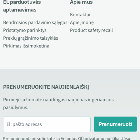
El. parduotuvės
Apie mus
aptarnavimas
Kontaktai
Bendrosios pardavimo sąlygos
Apie įmonę
Pristatymo parinktys
Product safety recall
Prekių grąžinimo taisyklės
Pirkimas išsimokėtinai
PRENUMERUOKITE NAUJIENLAIŠKĮ
Pirmieji sužinokite naudingas naujienas ir geriausius
pasiūlymus.
Prenumeruoti
Prenumeruodami sutinkate su Veloplus OÜ privatumo politika. Jūsų