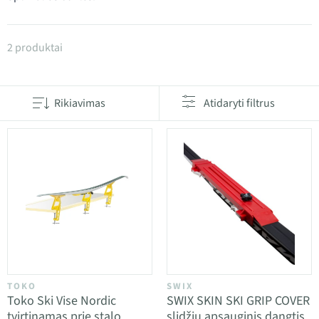
Produktai kategorijoje Vaško stalai, spaustukai ir at
2 produktai
Rikiavimas
Atidaryti filtrus
TOKO
SWIX
Toko Ski Vise Nordic
SWIX SKIN SKI GRIP COVER
tvirtinamas prie stalo
slidžių apsauginis dangtis