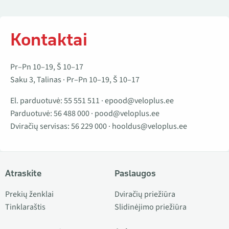
Kontaktai
Pr–Pn 10–19, Š 10–17
Saku 3, Talinas · Pr–Pn 10–19, Š 10–17
El. parduotuvė:
55 551 511
·
epood@veloplus.ee
Parduotuvė:
56 488 000
·
pood@veloplus.ee
Dviračių servisas:
56 229 000
·
hooldus@veloplus.ee
Atraskite
Paslaugos
Prekių ženklai
Dviračių priežiūra
Tinklaraštis
Slidinėjimo priežiūra