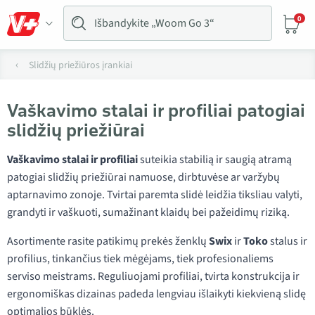
0
Slidžių priežiūros įrankiai
Vaškavimo stalai ir profiliai patogiai
slidžių priežiūrai
Vaškavimo stalai ir profiliai
suteikia stabilią ir saugią atramą
patogiai slidžių priežiūrai namuose, dirbtuvėse ar varžybų
aptarnavimo zonoje. Tvirtai paremta slidė leidžia tiksliau valyti,
grandyti ir vaškuoti, sumažinant klaidų bei pažeidimų riziką.
Asortimente rasite patikimų prekės ženklų
Swix
ir
Toko
stalus ir
profilius, tinkančius tiek mėgėjams, tiek profesionaliems
serviso meistrams. Reguliuojami profiliai, tvirta konstrukcija ir
ergonomiškas dizainas padeda lengviau išlaikyti kiekvieną slidę
optimalios būklės.