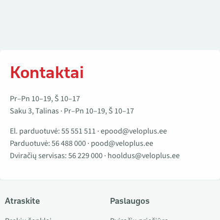
Kontaktai
Pr–Pn 10–19, Š 10–17
Saku 3, Talinas · Pr–Pn 10–19, Š 10–17
El. parduotuvė:
55 551 511
·
epood@veloplus.ee
Parduotuvė:
56 488 000
·
pood@veloplus.ee
Dviračių servisas:
56 229 000
·
hooldus@veloplus.ee
Atraskite
Paslaugos