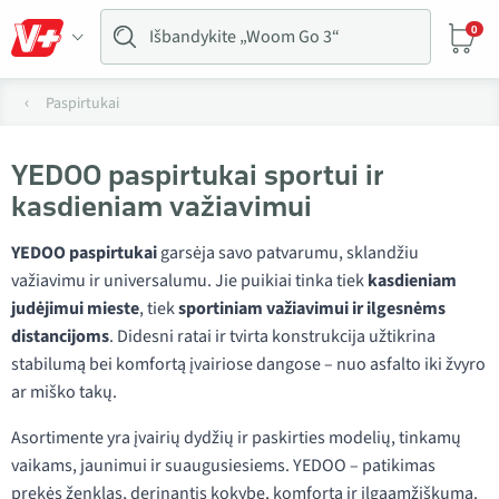
0
Paspirtukai
YEDOO paspirtukai sportui ir
kasdieniam važiavimui
YEDOO paspirtukai
garsėja savo patvarumu, sklandžiu
važiavimu ir universalumu. Jie puikiai tinka tiek
kasdieniam
judėjimui mieste
, tiek
sportiniam važiavimui ir ilgesnėms
distancijoms
. Didesni ratai ir tvirta konstrukcija užtikrina
stabilumą bei komfortą įvairiose dangose – nuo asfalto iki žvyro
ar miško takų.
Asortimente yra įvairių dydžių ir paskirties modelių, tinkamų
vaikams, jaunimui ir suaugusiesiems. YEDOO – patikimas
prekės ženklas, derinantis kokybę, komfortą ir ilgaamžiškumą.