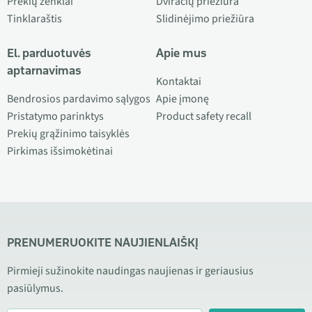
Prekių ženklai
Dviračių priežiūra
Tinklaraštis
Slidinėjimo priežiūra
El. parduotuvės
Apie mus
aptarnavimas
Kontaktai
Bendrosios pardavimo sąlygos
Apie įmonę
Pristatymo parinktys
Product safety recall
Prekių grąžinimo taisyklės
Pirkimas išsimokėtinai
PRENUMERUOKITE NAUJIENLAIŠKĮ
Pirmieji sužinokite naudingas naujienas ir geriausius
pasiūlymus.