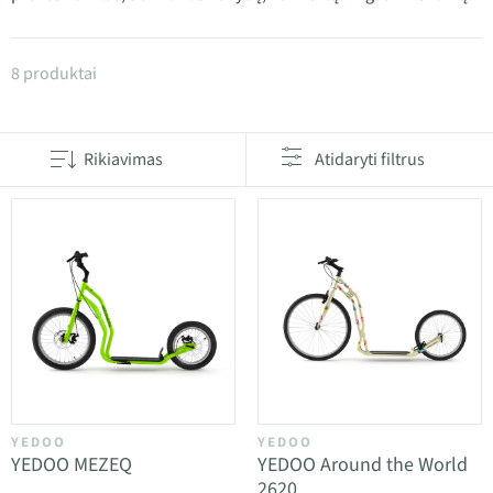
Produktai kategorijoje YEDOO paspirtukai
8 produktai
Rikiavimas
Atidaryti filtrus
YEDOO
YEDOO
YEDOO MEZEQ
YEDOO Around the World
2620