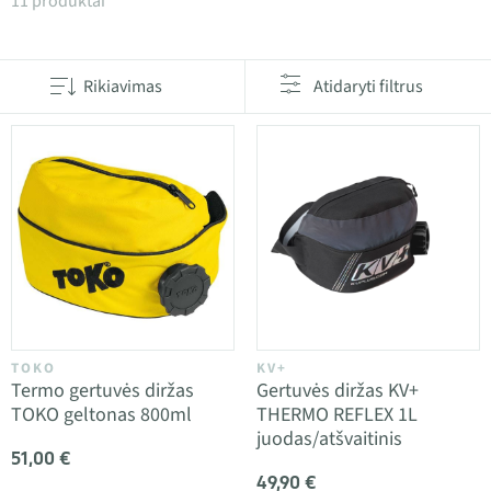
Produktai kategorijoje Gerdymo diržai
11 produktai
Rikiavimas
Atidaryti filtrus
TOKO
KV+
Termo gertuvės diržas
Gertuvės diržas KV+
TOKO geltonas 800ml
THERMO REFLEX 1L
juodas/atšvaitinis
51,00 €
49,90 €