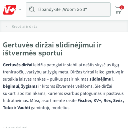
0
Krepšiai ir diržai
Gertuvės diržai slidinėjimui ir
ištvermės sportui
Gertuvės diržai
leidžia patogiai ir stabiliai neštis skysčius ilgų
treniruočių, varžybų ar žygių metu. Diržas tvirtai laiko gertuvę ir
suteikia laisvas rankas – puikus pasirinkimas
slidinėjimui
,
bėgimui
,
žygiams
ir kitoms ištvermės veikloms. Šie diržai
sukurti sportininkams, kuriems svarbus patogumas ir pastovus
hidratavimas. Mūsų asortimente rasite
Fischer, KV+, Rex, Swix,
Toko
ir
Vauhti
gamintojų modelius.