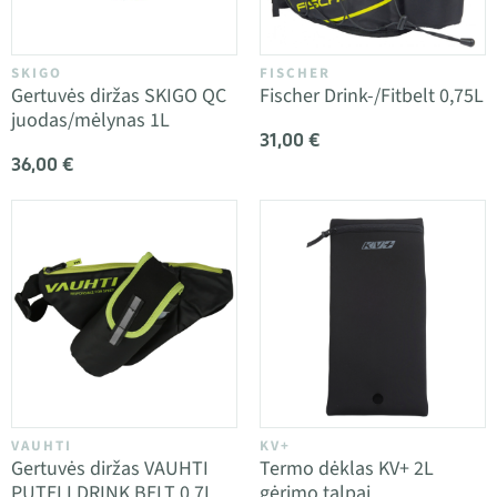
SKIGO
FISCHER
Gertuvės diržas SKIGO QC
Fischer Drink-/Fitbelt 0,75L
juodas/mėlynas 1L
31,00 €
36,00 €
VAUHTI
KV+
Gertuvės diržas VAUHTI
Termo dėklas KV+ 2L
PUTELI DRINK BELT 0.7L
gėrimo talpai