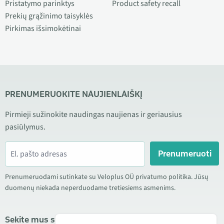
Pristatymo parinktys
Product safety recall
Prekių grąžinimo taisyklės
Pirkimas išsimokėtinai
PRENUMERUOKITE NAUJIENLAIŠKĮ
Pirmieji sužinokite naudingas naujienas ir geriausius
pasiūlymus.
Prenumeruoti
Prenumeruodami sutinkate su Veloplus OÜ privatumo politika. Jūsų
duomenų niekada neperduodame tretiesiems asmenims.
Sekite mus socialiniuose tinkluose