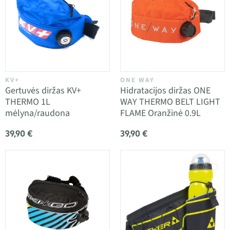
KV+
ONE WAY
Gertuvės diržas KV+
Hidratacijos diržas ONE
THERMO 1L
WAY THERMO BELT LIGHT
mėlyna/raudona
FLAME Oranžinė 0.9L
39,90 €
39,90 €