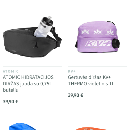
ATOMIC
KV+
ATOMIC HIDRATACIJOS
Gertuvės diržas KV+
DIRŽAS juoda su 0,75L
THERMO violetinis 1L
buteliu
39,90 €
39,90 €