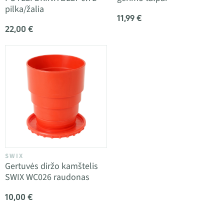
pilka/žalia
11,99 €
22,00 €
SWIX
Gertuvės diržo kamštelis
SWIX WC026 raudonas
10,00 €