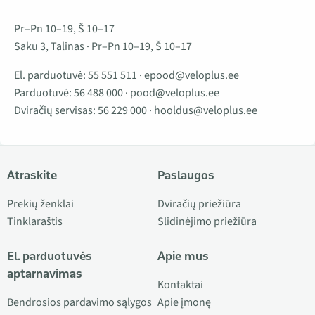
Pr–Pn 10–19, Š 10–17
Saku 3, Talinas · Pr–Pn 10–19, Š 10–17
El. parduotuvė:
55 551 511
·
epood@veloplus.ee
Parduotuvė:
56 488 000
·
pood@veloplus.ee
Dviračių servisas:
56 229 000
·
hooldus@veloplus.ee
Atraskite
Paslaugos
Prekių ženklai
Dviračių priežiūra
Tinklaraštis
Slidinėjimo priežiūra
El. parduotuvės
Apie mus
aptarnavimas
Kontaktai
Bendrosios pardavimo sąlygos
Apie įmonę