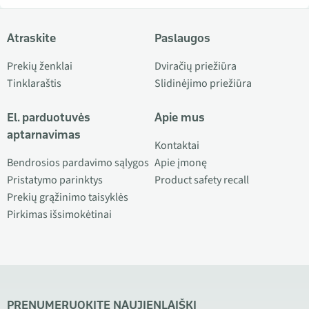
Atraskite
Paslaugos
Prekių ženklai
Dviračių priežiūra
Tinklaraštis
Slidinėjimo priežiūra
El. parduotuvės
Apie mus
aptarnavimas
Kontaktai
Bendrosios pardavimo sąlygos
Apie įmonę
Pristatymo parinktys
Product safety recall
Prekių grąžinimo taisyklės
Pirkimas išsimokėtinai
PRENUMERUOKITE NAUJIENLAIŠKĮ