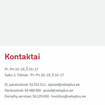
Kontaktai
Pr–Pn 10–19, Š 10–17
Saku 3, Talinas · Pr–Pn 10–19, Š 10–17
El. parduotuvė:
55 551 511
·
epood@veloplus.ee
Parduotuvė:
56 488 000
·
pood@veloplus.ee
Dviračių servisas:
56 229 000
·
hooldus@veloplus.ee