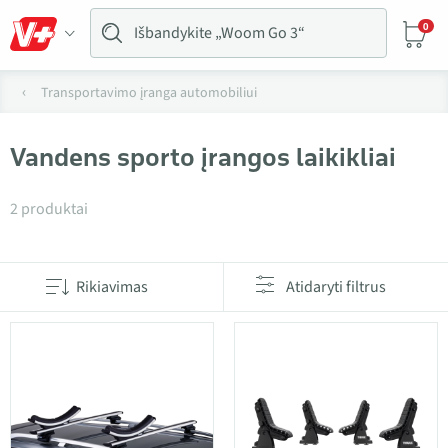
0
Transportavimo įranga automobiliui
Vandens sporto įrangos laikikliai
Produktai kategorijoje Vandens sporto įrangos laikikl
2 produktai
Rikiavimas
Atidaryti filtrus