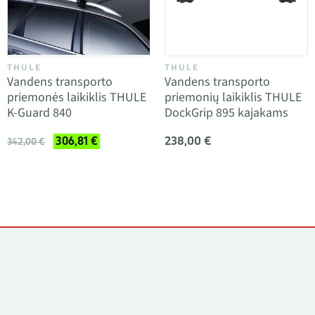
THULE
THULE
Vandens transporto
Vandens transporto
priemonės laikiklis THULE
priemonių laikiklis THULE
K-Guard 840
DockGrip 895 kajakams
238,00 €
306,81 €
342,00 €
Kontaktai