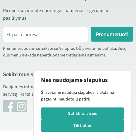
Pirmieji sužinokite naudingas naujienas ir geriausius
pasiūlymus.
Prenumeruoti
Prenumeruodami sutinkate su Veloplus OÜ privatumo politika. Jūsų
duomenų niekada neperduodame tretiesiems asmenims.
Sekite mus socialiniuose tinkluose
Mes naudojame slapukus
Dalijamės informacija apie geras kainas, naujus produktus ir
Ši svetainė naudoja slapukus, siekdama
servisą. Kartais taip pat publikuojame produktų apžvalgas.
pagerinti naudotojų patirtį.
Sutikti su visais
Tik būtini