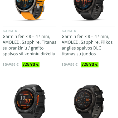
GARMIN
GARMIN
Garmin fenix 8 – 47 mm,
Garmin fenix 8 – 47 mm,
AMOLED, Sapphire, Titanas
AMOLED, Sapphire, Pilkos
su oranžiniu / grafito
anglies spalvos DLC
spalvos silikoniniu dirželiu
titanas su juodos
728,90 €
728,90 €
1 049,99 €
1 049,99 €