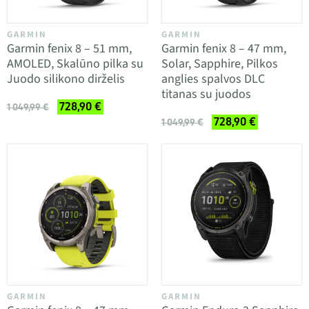
GARMIN
GARMIN
Garmin fenix 8 – 51 mm,
Garmin fenix 8 – 47 mm,
AMOLED, Skalūno pilka su
Solar, Sapphire, Pilkos
Juodo silikono dirželis
anglies spalvos DLC
titanas su juodos
728,90 €
1 049,99 €
728,90 €
1 049,99 €
GARMIN
GARMIN