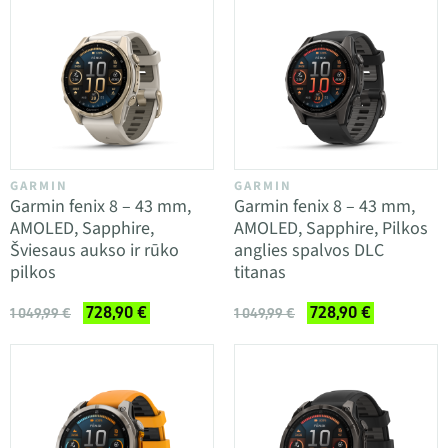
GARMIN
GARMIN
Garmin fenix 8 – 43 mm,
Garmin fenix 8 – 43 mm,
AMOLED, Sapphire,
AMOLED, Sapphire, Pilkos
Šviesaus aukso ir rūko
anglies spalvos DLC
pilkos
titanas
728,90 €
728,90 €
1 049,99 €
1 049,99 €