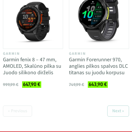
GARMIN
GARMIN
Garmin fenix 8 – 47 mm,
Garmin Forerunner 970,
AMOLED, Skalūno pilka su
anglies pilkos spalvos DLC
Juodo silikono dirželis
titanas su juodu korpusu
647,90 €
643,90 €
999,99 €
749,99 €
« Previous
Next »