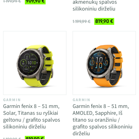
909,90 €
akmenukų spalvos
1 199,99 €
silikoniniu dirželiu
819,90 €
1 199,99 €
GARMIN
GARMIN
Garmin fenix 8 – 51 mm,
Garmin fenix 8 – 51 mm,
Solar, Titanas su ryškiai
AMOLED, Sapphire, Iš
geltonu / grafito spalvos
titano su oranžiniu /
silikoniniu dirželiu
grafito spalvos silikoniniu
dirželiu