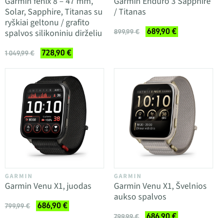
Garmin fenix 8 – 47 mm,
Garmin Enduro 3 Sapphire
Solar, Sapphire, Titanas su
/ Titanas
ryškiai geltonu / grafito
689,90 €
spalvos silikoniniu dirželiu
899,99 €
728,90 €
1 049,99 €
GARMIN
GARMIN
Garmin Venu X1, juodas
Garmin Venu X1, Švelnios
aukso spalvos
686,90 €
799,99 €
686,90 €
799,99 €