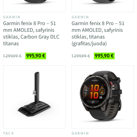
GARMIN
GARMIN
Garmin fenix 8 Pro – 51
Garmin fenix 8 Pro – 51
mm AMOLED, safyrinis
mm AMOLED, safyrinis
stiklas, Carbon Gray DLC
stiklas, titanas
titanas
(grafitas/juoda)
995,90 €
995,90 €
1 299,99 €
1 299,99 €
TACX
GARMIN