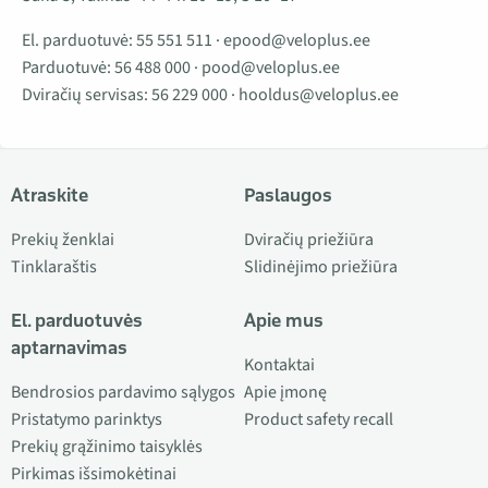
El. parduotuvė:
55 551 511
·
epood@veloplus.ee
Parduotuvė:
56 488 000
·
pood@veloplus.ee
Dviračių servisas:
56 229 000
·
hooldus@veloplus.ee
Atraskite
Paslaugos
Prekių ženklai
Dviračių priežiūra
Tinklaraštis
Slidinėjimo priežiūra
El. parduotuvės
Apie mus
aptarnavimas
Kontaktai
Bendrosios pardavimo sąlygos
Apie įmonę
Pristatymo parinktys
Product safety recall
Prekių grąžinimo taisyklės
Pirkimas išsimokėtinai