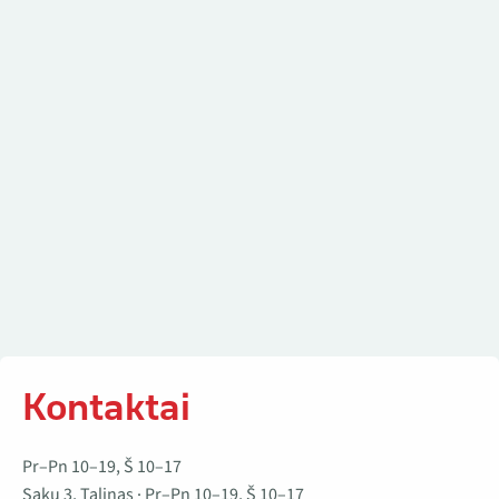
Kontaktai
Kontaktai
Pr–Pn 10–19, Š 10–17
Saku 3, Talinas · Pr–Pn 10–19, Š 10–17