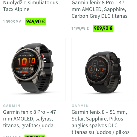
Nuolydžio simuliatorius
Garmin fenix 8 Pro – 47
Tacx Alpine
mm AMOLED, Sapphire,
Carbon Gray DLC titanas
949,90 €
1 099,99 €
909,90 €
1 199,99 €
GARMIN
GARMIN
Garmin fenix 8 Pro – 47
Garmin fenix 8 – 51 mm,
mm AMOLED, safyras,
Solar, Sapphire, Pilkos
titanas, grafitas/juoda
anglies spalvos DLC
titanas su juodos / pilkos