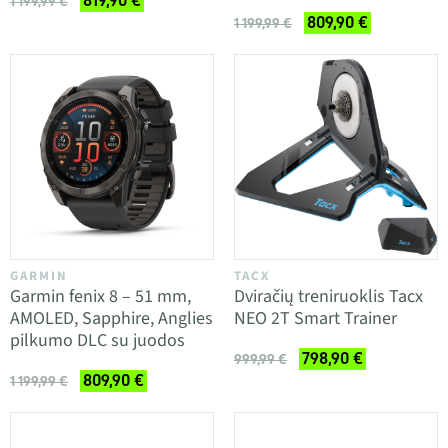
819,90 €
1 199,99 €
809,90 €
1 199,99 €
GARMIN
TACX
Garmin fenix 8 – 51 mm,
Dviračių treniruoklis Tacx
AMOLED, Sapphire, Anglies
NEO 2T Smart Trainer
pilkumo DLC su juodos
798,90 €
999,99 €
809,90 €
1 199,99 €