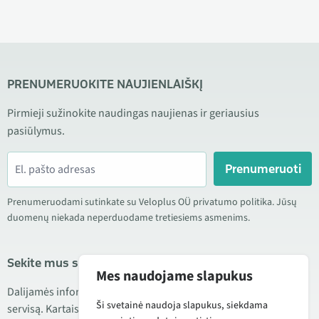
PRENUMERUOKITE NAUJIENLAIŠKĮ
Pirmieji sužinokite naudingas naujienas ir geriausius
pasiūlymus.
Prenumeruoti
Prenumeruodami sutinkate su Veloplus OÜ privatumo politika. Jūsų
duomenų niekada neperduodame tretiesiems asmenims.
Sekite mus socialiniuose tinkluose
Mes naudojame slapukus
Dalijamės informacija apie geras kainas, naujus produktus ir
Ši svetainė naudoja slapukus, siekdama
servisą. Kartais taip pat publikuojame produktų apžvalgas.