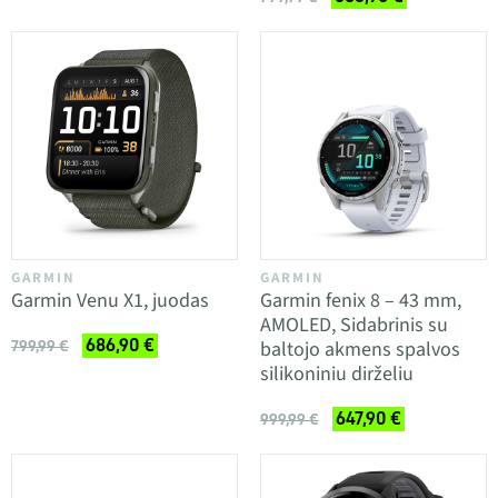
GARMIN
GARMIN
Garmin Venu X1, juodas
Garmin fenix 8 – 43 mm,
AMOLED, Sidabrinis su
686,90 €
baltojo akmens spalvos
799,99 €
silikoniniu dirželiu
647,90 €
999,99 €