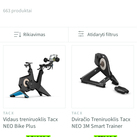
Produktai kategorijoje Mankšta ir maistas
663 produktai
Rikiavimas
Atidaryti filtrus
TACX
TACX
Vidaus treniruoklis Tacx
Dviračio Treniruoklis Tacx
NEO Bike Plus
NEO 3M Smart Trainer