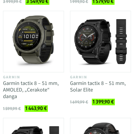
3 549,90 €
1 579,90 €
3 999,99 €
1 999,90 €
GARMIN
GARMIN
Garmin tactix 8 – 51 mm,
Garmin tactix 8 – 51 mm,
AMOLED, „Cerakote“
Solar Elite
danga
1 399,90 €
1 699,99 €
1 443,90 €
1 599,99 €