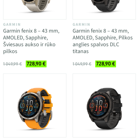
GARMIN
GARMIN
Garmin fenix 8 – 43 mm,
Garmin fenix 8 – 43 mm,
AMOLED, Sapphire,
AMOLED, Sapphire, Pilkos
Šviesaus aukso ir rūko
anglies spalvos DLC
pilkos
titanas
728,90 €
728,90 €
1 049,99 €
1 049,99 €