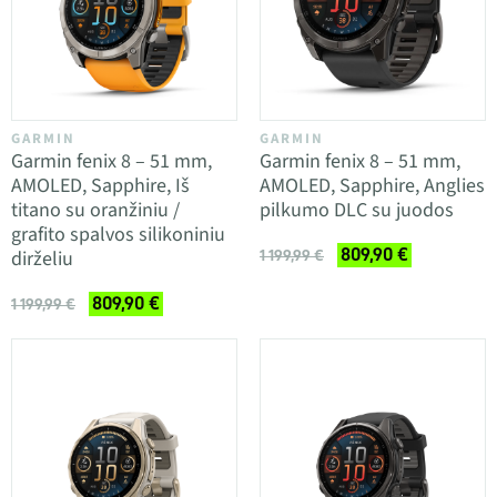
GARMIN
GARMIN
Garmin fenix 8 – 51 mm,
Garmin fenix 8 – 51 mm,
AMOLED, Sapphire, Iš
AMOLED, Sapphire, Anglies
titano su oranžiniu /
pilkumo DLC su juodos
grafito spalvos silikoniniu
809,90 €
dirželiu
1 199,99 €
809,90 €
1 199,99 €