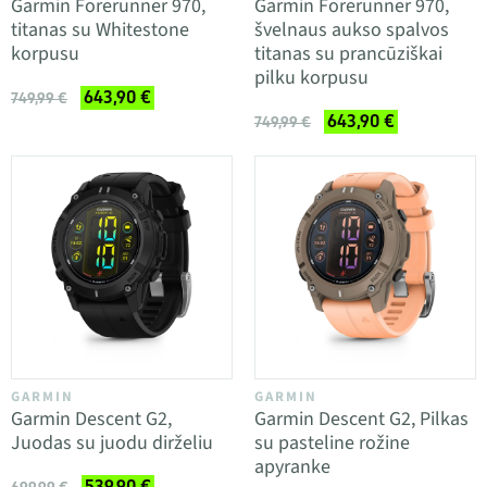
Garmin Forerunner 970,
Garmin Forerunner 970,
titanas su Whitestone
švelnaus aukso spalvos
korpusu
titanas su prancūziškai
pilku korpusu
643,90 €
749,99 €
643,90 €
749,99 €
GARMIN
GARMIN
Garmin Descent G2,
Garmin Descent G2, Pilkas
Juodas su juodu dirželiu
su pasteline rožine
apyranke
539,90 €