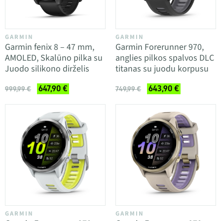
GARMIN
GARMIN
Garmin fenix 8 – 47 mm,
Garmin Forerunner 970,
AMOLED, Skalūno pilka su
anglies pilkos spalvos DLC
Juodo silikono dirželis
titanas su juodu korpusu
647,90 €
643,90 €
999,99 €
749,99 €
GARMIN
GARMIN