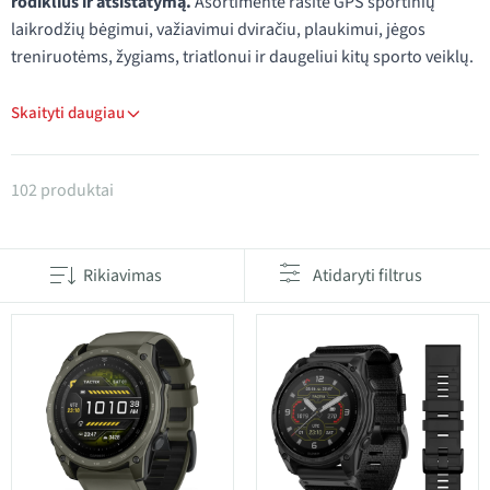
rodiklius ir atsistatymą.
Asortimente rasite GPS sportinių
laikrodžių bėgimui, važiavimui dviračiu, plaukimui, jėgos
treniruotėms, žygiams, triatlonui ir daugeliui kitų sporto veiklų.
Skaityti daugiau
Produktai kategorijoje Garmin
102 produktai
Rikiavimas
Atidaryti filtrus