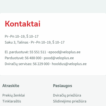
Kontaktai
Pr–Pn 10–19, Š 10–17
Saku 3, Talinas · Pr–Pn 10–19, Š 10–17
El. parduotuvė:
55 551 511
·
epood@veloplus.ee
Parduotuvė:
56 488 000
·
pood@veloplus.ee
Dviračių servisas:
56 229 000
·
hooldus@veloplus.ee
Atraskite
Paslaugos
Prekių ženklai
Dviračių priežiūra
Tinklaraštis
Slidinėjimo priežiūra