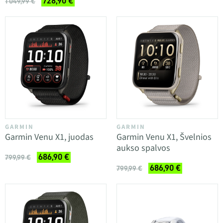
728,90 €
1 049,99 €
GARMIN
GARMIN
Garmin Venu X1, juodas
Garmin Venu X1, Švelnios
aukso spalvos
686,90 €
799,99 €
686,90 €
799,99 €