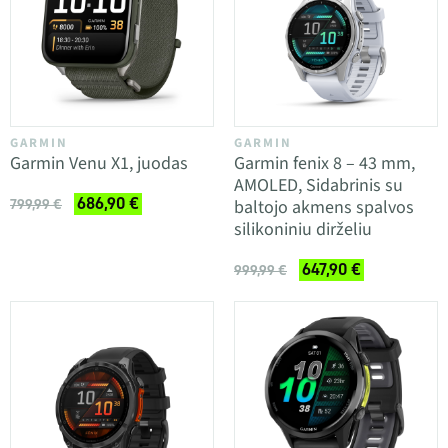
GARMIN
GARMIN
Garmin Venu X1, juodas
Garmin fenix 8 – 43 mm,
AMOLED, Sidabrinis su
686,90 €
baltojo akmens spalvos
799,99 €
silikoniniu dirželiu
647,90 €
999,99 €