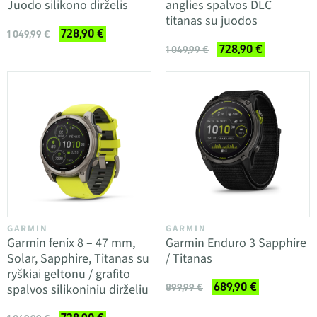
Juodo silikono dirželis
anglies spalvos DLC
titanas su juodos
728,90 €
1 049,99 €
728,90 €
1 049,99 €
GARMIN
GARMIN
Garmin fenix 8 – 47 mm,
Garmin Enduro 3 Sapphire
Solar, Sapphire, Titanas su
/ Titanas
ryškiai geltonu / grafito
689,90 €
spalvos silikoniniu dirželiu
899,99 €