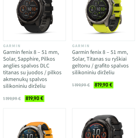
GARMIN
GARMIN
Garmin fenix 8 – 51 mm,
Garmin fenix 8 – 51 mm,
Solar, Sapphire, Pilkos
Solar, Titanas su ryškiai
anglies spalvos DLC
geltonu / grafito spalvos
titanas su juodos / pilkos
silikoniniu dirželiu
akmenukų spalvos
819,90 €
silikoniniu dirželiu
1 199,99 €
819,90 €
1 199,99 €