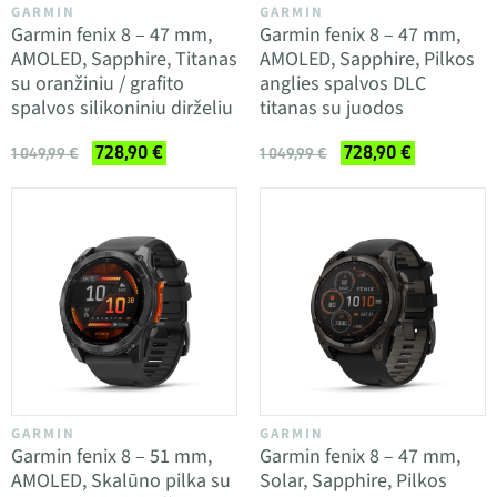
GARMIN
GARMIN
Garmin fenix 8 – 47 mm,
Garmin fenix 8 – 47 mm,
AMOLED, Sapphire, Titanas
AMOLED, Sapphire, Pilkos
su oranžiniu / grafito
anglies spalvos DLC
spalvos silikoniniu dirželiu
titanas su juodos
728,90 €
728,90 €
1 049,99 €
1 049,99 €
GARMIN
GARMIN
Garmin fenix 8 – 51 mm,
Garmin fenix 8 – 47 mm,
AMOLED, Skalūno pilka su
Solar, Sapphire, Pilkos