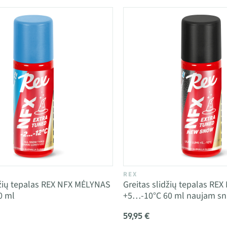
REX
džių tepalas REX NFX MĖLYNAS
Greitas slidžių tepalas RE
0 ml
+5…-10°C 60 ml naujam sn
59,95 €