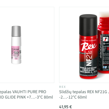
REX
 tepalas VAUHTI PURE PRO
Slidžių tepalas REX NF21
D GLIDE PINK +7…-3°C 80ml
-2…-12°C 60ml
41,95 €