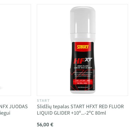
START
X NFX JUODAS
Slidžių tepalas START HFXT RED FLUOR
iegui
LIQUID GLIDER +10º...-2ºC 80ml
56,00 €