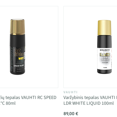
VAUHTI
džių tepalas VAUHTI RC SPEED
Varžybinis tepalas VAUHTI
1°C 80ml
LDR WHITE LIQUID 100ml
89,00 €