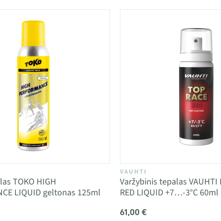
VAUHTI
palas TOKO HIGH
Varžybinis tepalas VAUHTI
E LIQUID geltonas 125ml
RED LIQUID +7…-3°C 60ml
61,00 €