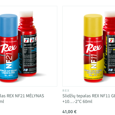
REX
palas REX NF21 MĖLYNAS
Slidžių tepalas REX NF11 
ml
+10…-2°C 60ml
41,00 €