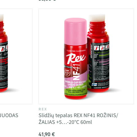
REX
G JUODAS
Slidžių tepalas REX NF41 ROŽINIS/
ŽALIAS +5…-20°C 60ml
41,90 €