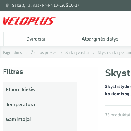
Saku 3, Talinas · Pr–Pn 10–19, Š 10–17
Dviračiai
Atsarginės dalys
Pagrindinis
Žiemos prekės
Slidžių vaškai
Skysti slidžių skla
Skyst
Filtras
Skysti slydi
Fluoro kiekis
kokiomis są
Temperatūra
Produktai
33 produktai
Gamintojai