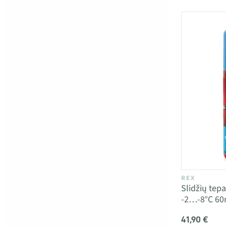
REX
Slidžių te
-2…-8°C 60
41,90 €