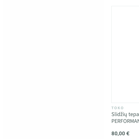
TOKO
Slidžių te
PERFORMANC
80,00 €