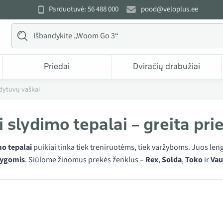
Parduotuvė: 56 488 000
pood@veloplus.ee
Priedai
Dviračių drabužiai
ndytuvų vaškai
i slydimo tepalai – greita pri
mo tepalai
puikiai tinka tiek treniruotėms, tiek varžyboms. Juos lengva
lygomis
. Siūlome žinomus prekės ženklus –
Rex
,
Solda
,
Toko
ir
Vau
 kategorijoje Skysti slidžių sklandytuvų vašk