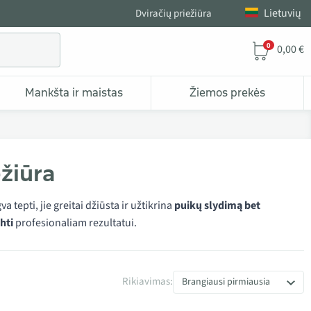
Lietuvių
Dviračių priežiūra
0
0,00 €
Mankšta ir maistas
Žiemos prekės
ežiūra
 tepti, jie greitai džiūsta ir užtikrina
puikų slydimą bet
hti
profesionaliam rezultatui.
ai
Rikiavimas:
Brangiausi pirmiausia