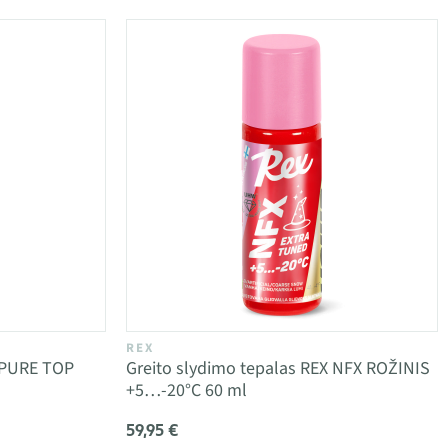
REX
 PURE TOP
Greito slydimo tepalas REX NFX ROŽINIS
+5…-20°C 60 ml
59,95 €