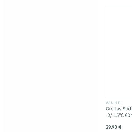
VAUHTI
Greitas Sli
-2/-15°C 60
29,90 €