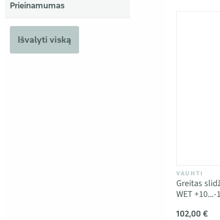
Prieinamumas
Išvalyti viską
VAUHTI
Greitas sli
WET +10...-
102,00 €