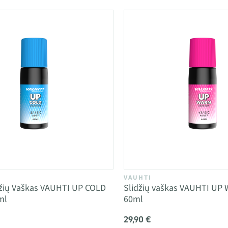
VAUHTI
džių Vaškas VAUHTI UP COLD
Slidžių vaškas VAUHTI UP
ml
60ml
29,90 €