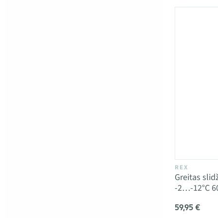
REX
Greitas sli
-2…-12°C 6
59,95 €