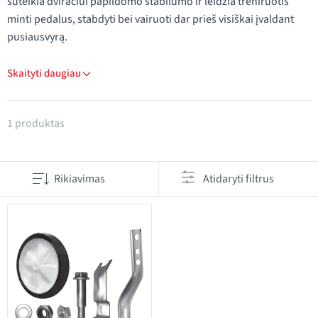
suteikia dviračiui papildomo stabilumo ir leidžia treniruotis
minti pedalus, stabdyti bei vairuoti dar prieš visiškai įvaldant
pusiausvyrą.
Skaityti daugiau
Produktai kategorijoje Pagalbiniai ratukai
1 produktas
Rikiavimas
Atidaryti filtrus