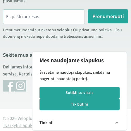
pasiūlymus.
Prenumeruoti
Prenumeruodami sutinkate su Veloplus OÜ privatumo politika. Jūsų
duomenų niekada neperduodame tretiesiems asmenims.
Sekite mus socialiniuose tinkluose
Mes naudojame slapukus
Dalijamės informacija apie geras kainas, naujus produktus ir
Ši svetainė naudoja slapukus, siekdama
servisą. Kartais taip pat publikuojame produktų apžvalgas.
pagerinti naudotojų patirtį.
Sutikti su visais
Tik būtini
© 2026 Veloplus OÜ. Visos teisės saugomos
Tinkinti
Tvarkyti slapukus