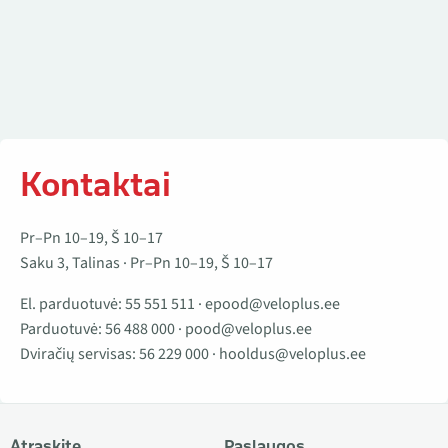
Kontaktai
Pr–Pn 10–19, Š 10–17
Saku 3, Talinas · Pr–Pn 10–19, Š 10–17
El. parduotuvė:
55 551 511
·
epood@veloplus.ee
Parduotuvė:
56 488 000
·
pood@veloplus.ee
Dviračių servisas:
56 229 000
·
hooldus@veloplus.ee
Atraskite
Paslaugos