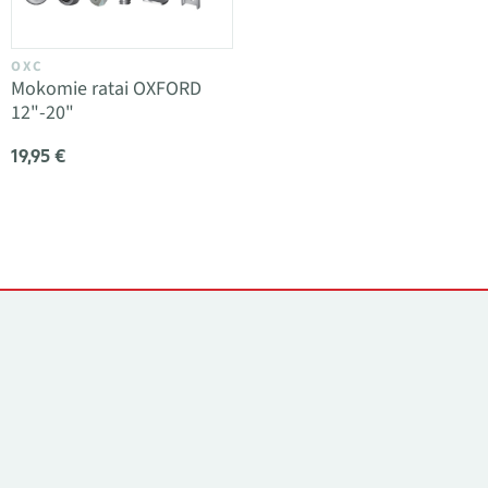
OXC
Mokomie ratai OXFORD
12"-20"
19,95 €
Kontaktai