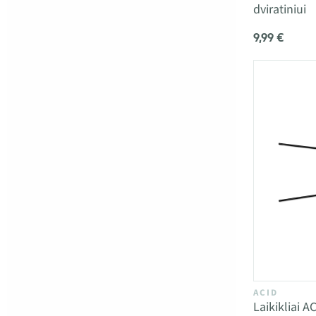
dviratiniui
9,99 €
ACID
Laikikliai 