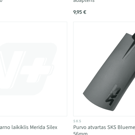
.0
adapteris
9,95 €
SKS
arno laikiklis Merida Silex
Purvo atvartas SKS Blueme
56mm