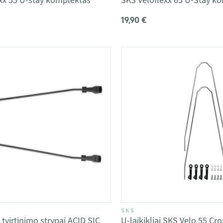
xx 55 U-stay komplektas
SKS Veloflexx 65 U-Stay k
19,90 €
SKS
 tvirtinimo strypai ACID SIC
U-laikikliai SKS Velo 55 Cro