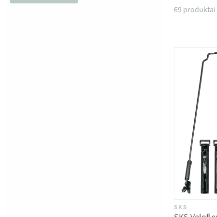
Produkta
69 produktai
SKS