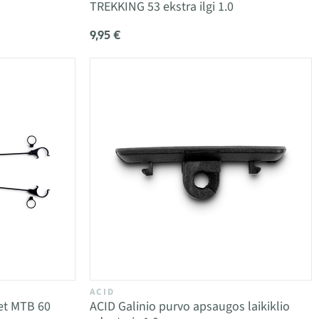
TREKKING 53 ekstra ilgi 1.0
9,95 €
ACID
et MTB 60
ACID Galinio purvo apsaugos laikiklio