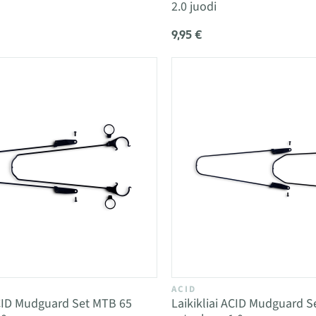
2.0 juodi
9,95 €
ACID
ACID Mudguard Set MTB 65
Laikikliai ACID Mudguard S