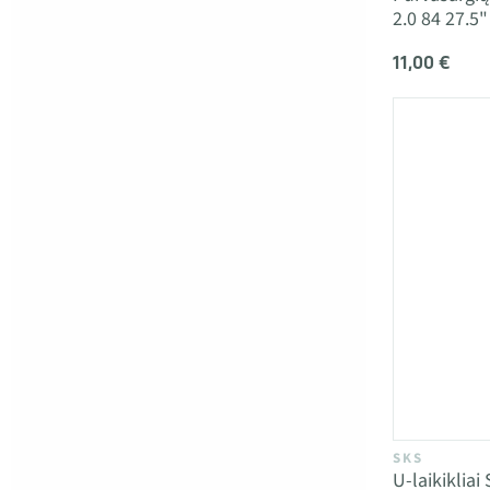
2.0 84 27.5"
11,00 €
SKS
U-laikikliai