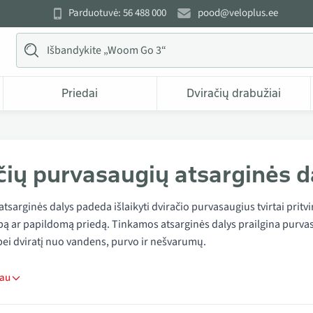
Parduotuvė: 56 488 000
pood@veloplus.ee
Priedai
Dviračių drabužiai
čių purvasaugių atsarginės da
tsarginės dalys padeda išlaikyti dviračio purvasaugius tvirtai pritvirt
pą ar papildomą priedą. Tinkamos atsarginės dalys prailgina purvasa
bei dviratį nuo vandens, purvo ir nešvarumų.
iau