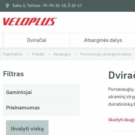
Saku 3, Talinas · Pr–Pn 10–19, Š 10–17
Dviračiai
Atsarginės dalys
Pagrindinis
Priedai
Apsaugos
Purvasargių atsarginės dalys
Dvira
Filtras
Purvasaugių a
Gamintojai
atraminį stry
dviratininką 
Prieinamumas
Skaityti daug
Išvalyti viską