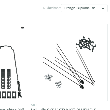
Rikiavimas:
Brangiausi pirmiausia
SKS