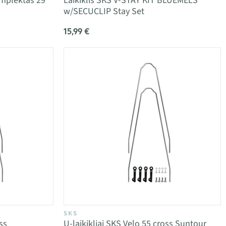
omplektas 29"
Laikiklis SKS V-STAY KIT BLUEMELS
w/SECUCLIP Stay Set
15,99 €
SKS
ss
U-laikikliai SKS Velo 55 cross Suntour