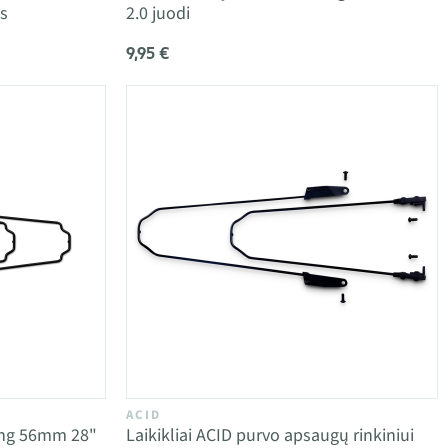
s
2.0 juodi
9,95 €
ACID
king 56mm 28"
Laikikliai ACID purvo apsaugų rinkiniui