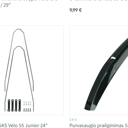
 / 29"
9,99 €
SKS
 SKS Velo 55 Junior 24"
Purvasaugio prailginimas 