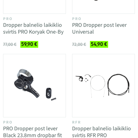
PRO
PRO
Dropper balnelio laikiklio
PRO Dropper post lever
svirtis PRO Koryak One-By
Universal
59,90 €
54,90 €
77,00 €
72,00 €
PRO
RFR
PRO Dropper post lever
Dropper balnelio laikiklio
Black 23.8mm dropbar fit
svirtis RFR PRO