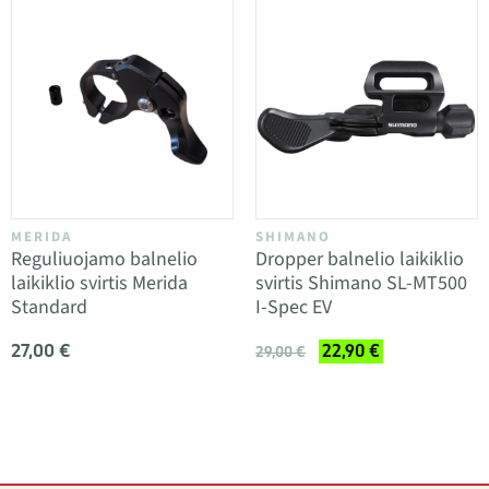
MERIDA
SHIMANO
Reguliuojamo balnelio
Dropper balnelio laikiklio
laikiklio svirtis Merida
svirtis Shimano SL-MT500
Standard
I-Spec EV
27,00 €
22,90 €
29,00 €