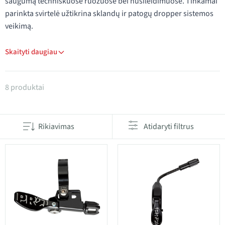
saugumą techniškuose ruožuose bei nusileidimuose. Tinkamai
parinkta svirtelė užtikrina sklandų ir patogų dropper sistemos
veikimą.
Skaityti daugiau
Produktai kategorijoje Dropper balnelio laikiklio svir
8 produktai
Rikiavimas
Atidaryti filtrus