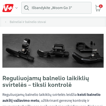
0
Balneliai ir balnelio stovai
Reguliuojamų balnelio laikiklių
svirtelės – tiksli kontrolė
Reguliuojamų balnelio laikiklių svirtelės leidžia
keisti balnelio
aukštį važiavimo metu
, užtikrinant geresnę kontrolę ir