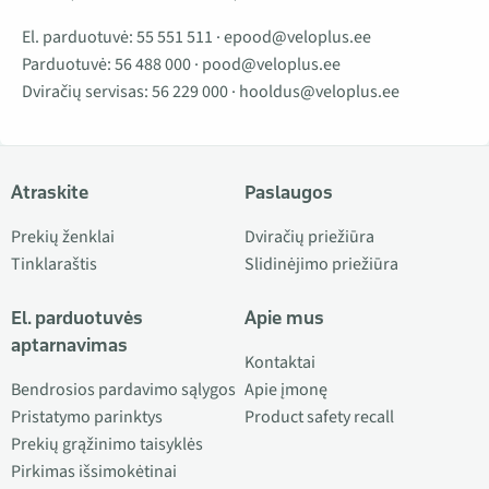
El. parduotuvė:
55 551 511
·
epood@veloplus.ee
Parduotuvė:
56 488 000
·
pood@veloplus.ee
Dviračių servisas:
56 229 000
·
hooldus@veloplus.ee
Atraskite
Paslaugos
Prekių ženklai
Dviračių priežiūra
Tinklaraštis
Slidinėjimo priežiūra
El. parduotuvės
Apie mus
aptarnavimas
Kontaktai
Bendrosios pardavimo sąlygos
Apie įmonę
Pristatymo parinktys
Product safety recall
Prekių grąžinimo taisyklės
Pirkimas išsimokėtinai