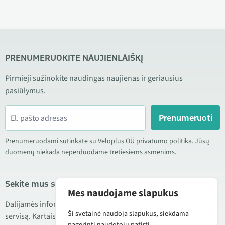
PRENUMERUOKITE NAUJIENLAIŠKĮ
Pirmieji sužinokite naudingas naujienas ir geriausius
pasiūlymus.
Prenumeruoti
Prenumeruodami sutinkate su Veloplus OÜ privatumo politika. Jūsų
duomenų niekada neperduodame tretiesiems asmenims.
Sekite mus socialiniuose tinkluose
Mes naudojame slapukus
Dalijamės informacija apie geras kainas, naujus produktus ir
Ši svetainė naudoja slapukus, siekdama
servisą. Kartais taip pat publikuojame produktų apžvalgas.