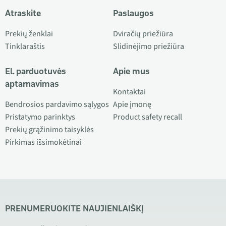
Atraskite
Paslaugos
Prekių ženklai
Dviračių priežiūra
Tinklaraštis
Slidinėjimo priežiūra
El. parduotuvės
Apie mus
aptarnavimas
Kontaktai
Bendrosios pardavimo sąlygos
Apie įmonę
Pristatymo parinktys
Product safety recall
Prekių grąžinimo taisyklės
Pirkimas išsimokėtinai
PRENUMERUOKITE NAUJIENLAIŠKĮ