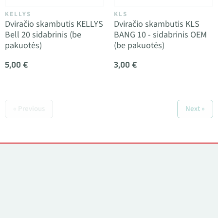
KELLYS
KLS
Dviračio skambutis KELLYS
Dviračio skambutis KLS
Bell 20 sidabrinis (be
BANG 10 - sidabrinis OEM
pakuotės)
(be pakuotės)
5,00 €
3,00 €
« Previous
Next »
Kontaktai