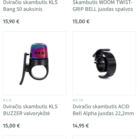
Dviračio skambutis KLS
Skambutis WOOM TWIST-
Bang 50 auksinis
GRIP BELL juodas spalvos
15,90 €
15,00 €
KLS
ACID
Dviračio skambutis KLS
Dviračio skambutis ACID
BUZZER vaivorykštė
Bell Alpha juodas 22,2mm
15,00 €
14,95 €