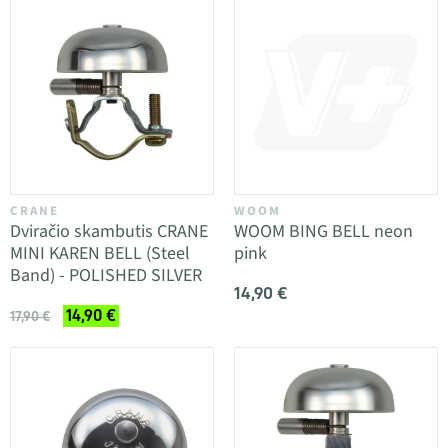
CRANE
WOOM
Dviračio skambutis CRANE
WOOM BING BELL neon
MINI KAREN BELL (Steel
pink
Band) - POLISHED SILVER
14,90 €
14,90 €
17,90 €