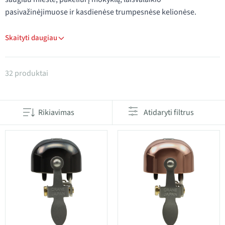
pasivažinėjimuose ir kasdienėse trumpesnėse kelionėse.
Skaityti daugiau
Produktai kategorijoje Dviračių skambučiai
32 produktai
Rikiavimas
Atidaryti filtrus