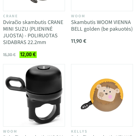
CRANE
WOOM
Dviračio skambutis CRANE
Skambutis WOOM VIENNA
MINI SUZU (PLIENINĖ
BELL golden (be pakuotės)
JUOSTA) - POLIRUOTAS
11,90 €
SIDABRAS 22.2mm
12,00 €
15,30 €
WOOM
KELLYS