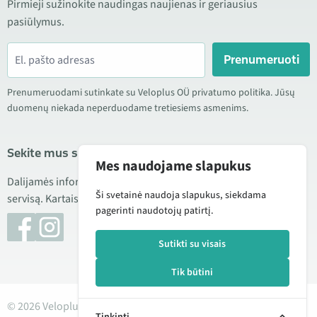
Pirmieji sužinokite naudingas naujienas ir geriausius
pasiūlymus.
Prenumeruoti
Prenumeruodami sutinkate su Veloplus OÜ privatumo politika. Jūsų
duomenų niekada neperduodame tretiesiems asmenims.
Sekite mus socialiniuose tinkluose
Mes naudojame slapukus
Dalijamės informacija apie geras kainas, naujus produktus ir
Ši svetainė naudoja slapukus, siekdama
servisą. Kartais taip pat publikuojame produktų apžvalgas.
pagerinti naudotojų patirtį.
Sutikti su visais
Tik būtini
© 2026 Veloplus OÜ. Visos teisės saugomos