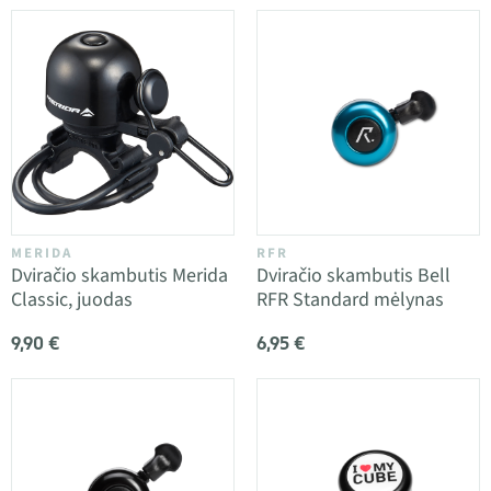
MERIDA
RFR
Dviračio skambutis Merida
Dviračio skambutis Bell
Classic, juodas
RFR Standard mėlynas
9,90 €
6,95 €