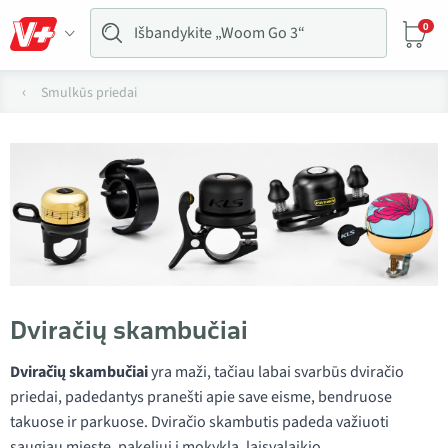
0
Smulkūs priedai
Dviračių skambučiai
Dviračių skambučiai
yra maži, tačiau labai svarbūs dviračio
priedai, padedantys pranešti apie save eisme, bendruose
takuose ir parkuose. Dviračio skambutis padeda važiuoti
saugiau mieste, pakeliui į mokyklą, laisvalaikio