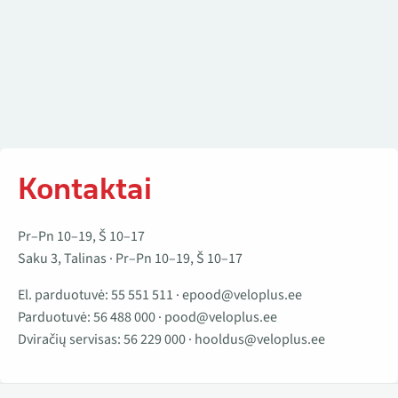
Kontaktai
Pr–Pn 10–19, Š 10–17
Saku 3, Talinas · Pr–Pn 10–19, Š 10–17
El. parduotuvė:
55 551 511
·
epood@veloplus.ee
Parduotuvė:
56 488 000
·
pood@veloplus.ee
Dviračių servisas:
56 229 000
·
hooldus@veloplus.ee