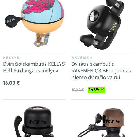
KELLYS
RAVEMEN
Dviračio skambutis KELLYS
Dviratis skambutis
Bell 60 dangaus mėlyna
RAVEMEN Q3 BELL juodas
plento dviračio vairui
16,00 €
15,95 €
19,95 €