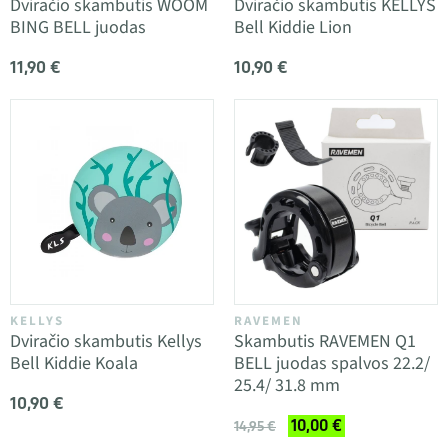
Dviračio skambutis WOOM
Dviračio skambutis KELLYS
BING BELL juodas
Bell Kiddie Lion
11,90 €
10,90 €
KELLYS
RAVEMEN
Dviračio skambutis Kellys
Skambutis RAVEMEN Q1
Bell Kiddie Koala
BELL juodas spalvos 22.2/
25.4/ 31.8 mm
10,90 €
10,00 €
14,95 €