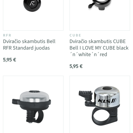
RFR
CUBE
Dviračio skambutis Bell
Dviračio skambutis CUBE
RFR Standard juodas
Bell I LOVE MY CUBE black
´n´white´n´red
5,95 €
5,95 €