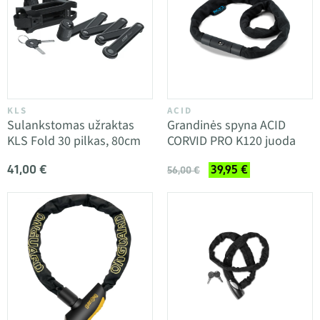
KLS
ACID
Sulankstomas užraktas
Grandinės spyna ACID
KLS Fold 30 pilkas, 80cm
CORVID PRO K120 juoda
41,00 €
39,95 €
56,00 €