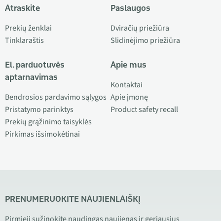
Atraskite
Paslaugos
Prekių ženklai
Dviračių priežiūra
Tinklaraštis
Slidinėjimo priežiūra
El. parduotuvės
Apie mus
aptarnavimas
Kontaktai
Bendrosios pardavimo sąlygos
Apie įmonę
Pristatymo parinktys
Product safety recall
Prekių grąžinimo taisyklės
Pirkimas išsimokėtinai
PRENUMERUOKITE NAUJIENLAIŠKĮ
Pirmieji sužinokite naudingas naujienas ir geriausius