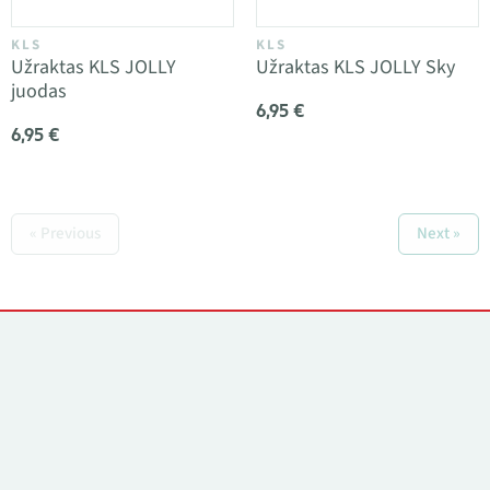
KLS
KLS
Užraktas KLS JOLLY
Užraktas KLS JOLLY Sky
juodas
6,95 €
6,95 €
« Previous
Next »
Kontaktai