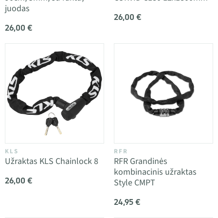
juodas
26,00 €
26,00 €
KLS
RFR
Užraktas KLS Chainlock 8
RFR Grandinės
kombinacinis užraktas
26,00 €
Style CMPT
24,95 €