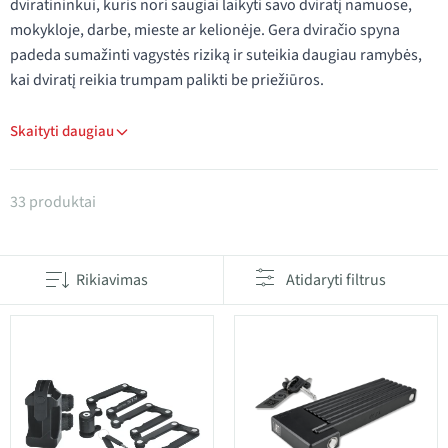
dviratininkui, kuris nori saugiai laikyti savo dviratį namuose,
mokykloje, darbe, mieste ar kelionėje. Gera dviračio spyna
padeda sumažinti vagystės riziką ir suteikia daugiau ramybės,
kai dviratį reikia trumpam palikti be priežiūros.
Skaityti daugiau
Produktai kategorijoje Dviračių spynos
33 produktai
Rikiavimas
Atidaryti filtrus