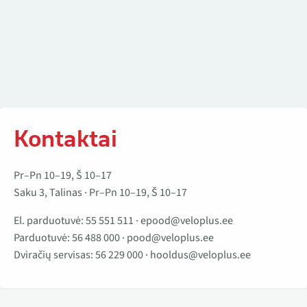
Kontaktai
Pr–Pn 10–19, Š 10–17
Saku 3, Talinas · Pr–Pn 10–19, Š 10–17
El. parduotuvė:
55 551 511
·
epood@veloplus.ee
Parduotuvė:
56 488 000
·
pood@veloplus.ee
Dviračių servisas:
56 229 000
·
hooldus@veloplus.ee