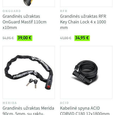
ONGUARD
RFR
Grandinės užraktas
Grandinės užraktas RFR
OnGuard Mastif 110cm
Key Chain Lock 4 x 1000
x10mm
mm
39,00 €
34,95 €
54,95 €
41,00 €
MERIDA
ACID
Grandinės užraktas Merida
Kabelinė spyna ACID
90cm, 5mm, su raktu,
CORVID C180 12x1800mm