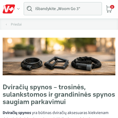
0
Priedai
Dviračių spynos – trosinės,
sulankstomos ir grandininės spynos
saugiam parkavimui
Dviračių spynos
yra būtinas dviračių aksesuaras kiekvienam