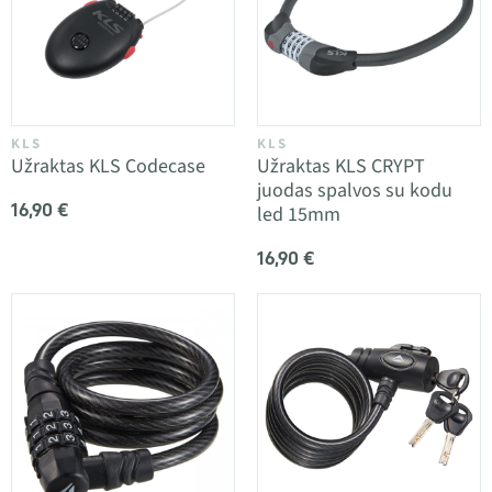
KLS
KLS
Užraktas KLS Codecase
Užraktas KLS CRYPT
juodas spalvos su kodu
16,90 €
led 15mm
16,90 €