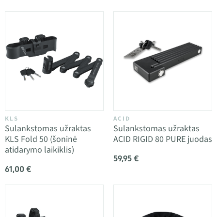
KLS
ACID
Sulankstomas užraktas
Sulankstomas užraktas
KLS Fold 50 (šoninė
ACID RIGID 80 PURE juodas
atidarymo laikiklis)
59,95 €
61,00 €