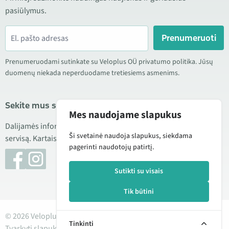
pasiūlymus.
Prenumeruoti
Prenumeruodami sutinkate su Veloplus OÜ privatumo politika. Jūsų
duomenų niekada neperduodame tretiesiems asmenims.
Sekite mus socialiniuose tinkluose
Mes naudojame slapukus
Dalijamės informacija apie geras kainas, naujus produktus ir
Ši svetainė naudoja slapukus, siekdama
servisą. Kartais taip pat publikuojame produktų apžvalgas.
pagerinti naudotojų patirtį.
Sutikti su visais
Tik būtini
© 2026 Veloplus OÜ. Visos teisės saugomos
Tinkinti
Tvarkyti slapukus