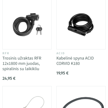
RFR
ACID
Trosinis užraktas RFR
Kabelinė spyna ACID
12x1800 mm juodas,
CORVID K180
spiralinis su laikikliu
19,95 €
24,95 €