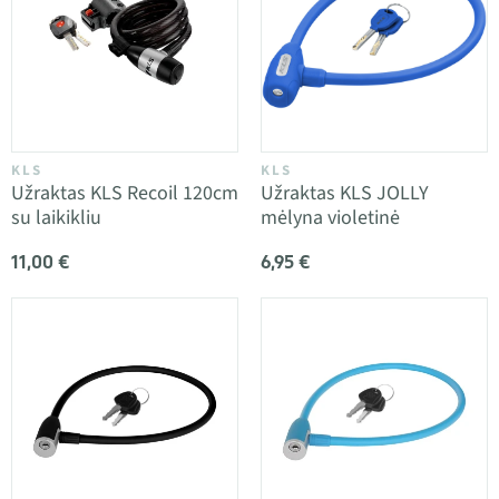
KLS
KLS
Užraktas KLS Recoil 120cm
Užraktas KLS JOLLY
su laikikliu
mėlyna violetinė
11,00 €
6,95 €