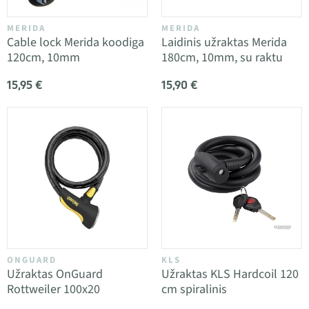
MERIDA
MERIDA
Cable lock Merida koodiga
Laidinis užraktas Merida
120cm, 10mm
180cm, 10mm, su raktu
15,95 €
15,90 €
ONGUARD
KLS
Užraktas OnGuard
Užraktas KLS Hardcoil 120
Rottweiler 100x20
cm spiralinis