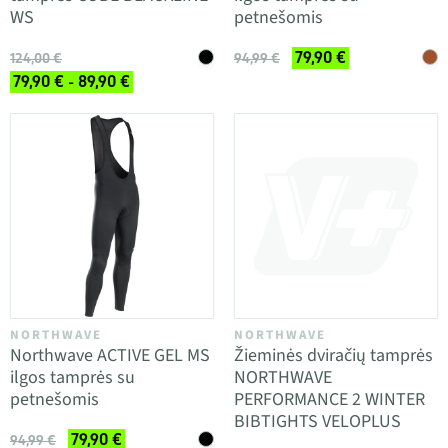
WS
petnešomis
79,90 €
124,00 €
94,99 €
79,90 € - 89,90 €
NORTHWAVE
NORTHWAVE
Northwave ACTIVE GEL MS
Žieminės dviračių tamprės
ilgos tamprės su
NORTHWAVE
petnešomis
PERFORMANCE 2 WINTER
BIBTIGHTS VELOPLUS
79,90 €
94,99 €