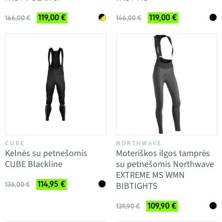
119,00 €
119,00 €
166,00 €
146,00 €
CUBE
NORTHWAVE
Kelnės su petnešomis
Moteriškos ilgos tamprės
CUBE Blackline
su petnešomis Northwave
EXTREME MS WMN
114,95 €
BIBTIGHTS
136,00 €
109,90 €
139,90 €