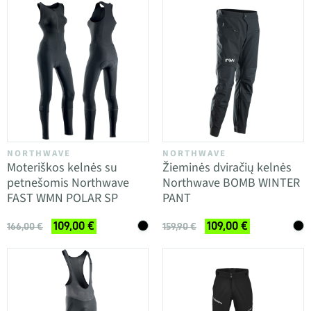
NORTHWAVE
NORTHWAVE
Moteriškos kelnės su
Žieminės dviračių kelnės
petnešomis Northwave
Northwave BOMB WINTER
FAST WMN POLAR SP
PANT
109,00 €
109,00 €
166,00 €
159,90 €