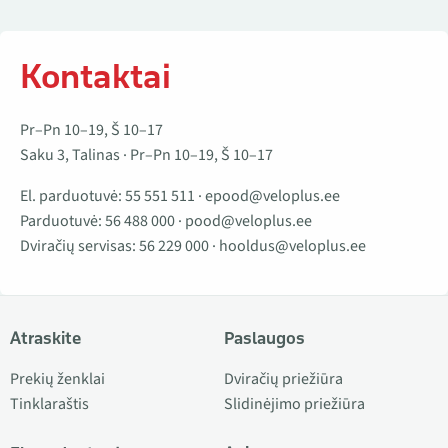
Kontaktai
Pr–Pn 10–19, Š 10–17
Saku 3, Talinas · Pr–Pn 10–19, Š 10–17
El. parduotuvė:
55 551 511
·
epood@veloplus.ee
Parduotuvė:
56 488 000
·
pood@veloplus.ee
Dviračių servisas:
56 229 000
·
hooldus@veloplus.ee
Atraskite
Paslaugos
Prekių ženklai
Dviračių priežiūra
Tinklaraštis
Slidinėjimo priežiūra