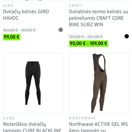
GIRO
CRAFT
Dviračių kelnės GIRO
Dviratinės termo kelnės su
HAVOC
petnešomis CRAFT CORE
BIKE SUBZ WIN
163,00 € - 169,90 €
99,00 €
120,00 € - 124,00 €
90,00 € - 109,00 €
CUBE
NORTHWAVE
Moteriškos dviračių
Northwave ACTIVE GEL MS
tamprės CUBE BLACKLINE
ilgos tamprės su