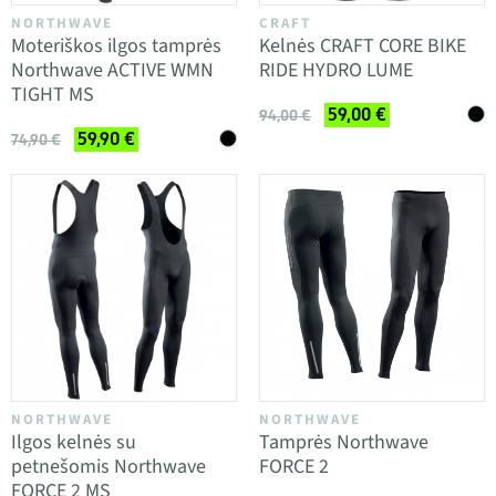
NORTHWAVE
CRAFT
Moteriškos ilgos tamprės
Kelnės CRAFT CORE BIKE
Northwave ACTIVE WMN
RIDE HYDRO LUME
TIGHT MS
59,00 €
94,00 €
59,90 €
74,90 €
NORTHWAVE
NORTHWAVE
Ilgos kelnės su
Tamprės Northwave
petnešomis Northwave
FORCE 2
FORCE 2 MS