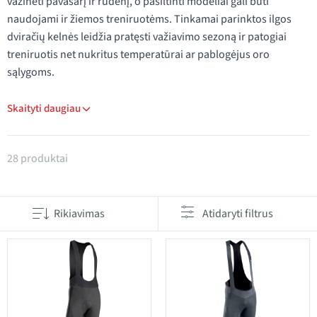
važinėti pavasarį ir rudenį, o pašiltinti modeliai gali būti
naudojami ir žiemos treniruotėms. Tinkamai parinktos ilgos
dviračių kelnės leidžia pratęsti važiavimo sezoną ir patogiai
treniruotis net nukritus temperatūrai ar pablogėjus oro
sąlygoms.
Skaityti daugiau
Produktai kategorijoje Ilgos dviračių kelnės
28 produktai
Rikiavimas
Atidaryti filtrus