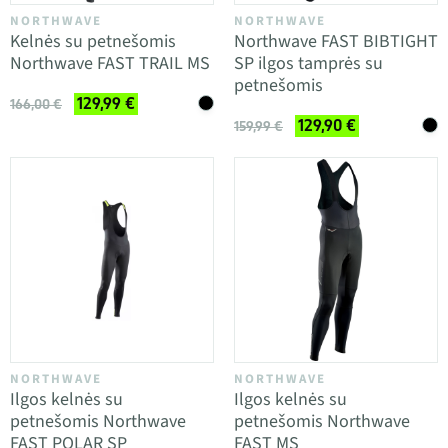
NORTHWAVE
NORTHWAVE
Kelnės su petnešomis
Northwave FAST BIBTIGHT
Northwave FAST TRAIL MS
SP ilgos tamprės su
petnešomis
129,99 €
166,00 €
129,90 €
159,99 €
NORTHWAVE
NORTHWAVE
Ilgos kelnės su
Ilgos kelnės su
petnešomis Northwave
petnešomis Northwave
FAST POLAR SP
FAST MS