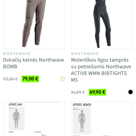
NORTHWAVE
NORTHWAVE
Dviračių kelnės Northwave
Moteriškos ilgos tamprės
BOMB
su petnešomis Northwave
ACTIVE WMN BIBTIGHTS
79,00 €
MS
112,00 €
69,90 €
84,99 €