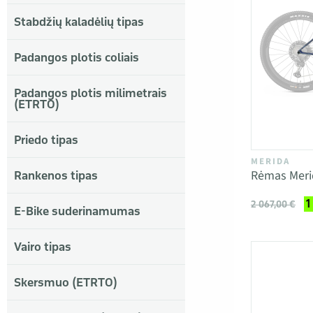
Stabdžių kaladėlių tipas
Padangos plotis coliais
Padangos plotis milimetrais
(ETRTO)
Priedo tipas
MERIDA
Rėmas Merid
Rankenos tipas
1
2 067,00 €
E-Bike suderinamumas
Vairo tipas
Skersmuo (ETRTO)