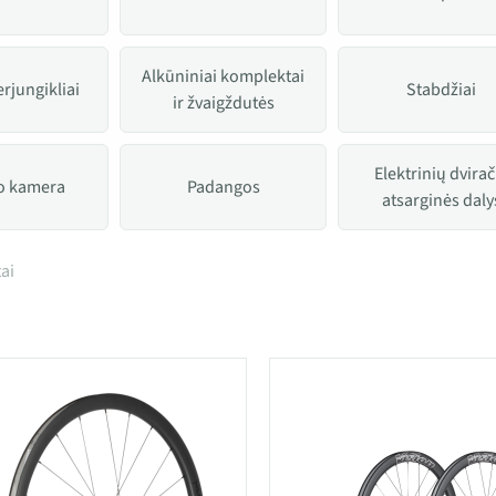
Alkūniniai komplektai
rjungikliai
Stabdžiai
ir žvaigždutės
Elektrinių dvirač
io kamera
Padangos
atsarginės daly
 kategorijoje Atsarginės dalys
ai