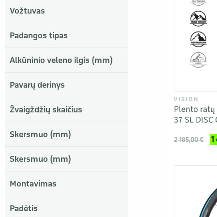
Vožtuvas
Padangos tipas
Alkūninio veleno ilgis (mm)
Pavarų derinys
VISION
Plento rat
Žvaigždžių skaičius
37 SL DISC
Skersmuo (mm)
1
2 185,00 €
Skersmuo (mm)
Montavimas
Padėtis