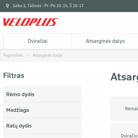
Saku 3, Talinas · Pr–Pn 10–19, Š 10–17
Dviračiai
Atsarginės dalys
Pagrindinis
Atsarginės dalys
Atsar
Filtras
Rėmo dydis
Rėmai 
Medžiaga
Ratų dydis
Dviračio