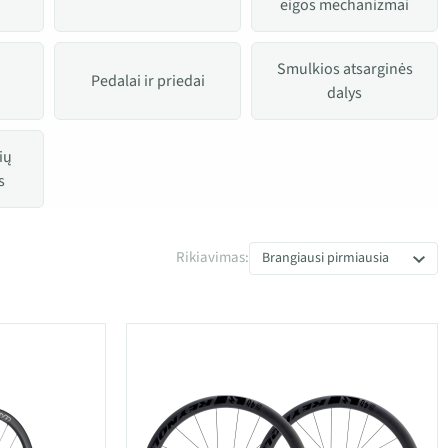
eigos mechanizmai
Smulkios atsarginės
Pedalai ir priedai
dalys
ių
s
Rikiavimas:
Brangiausi pirmiausia