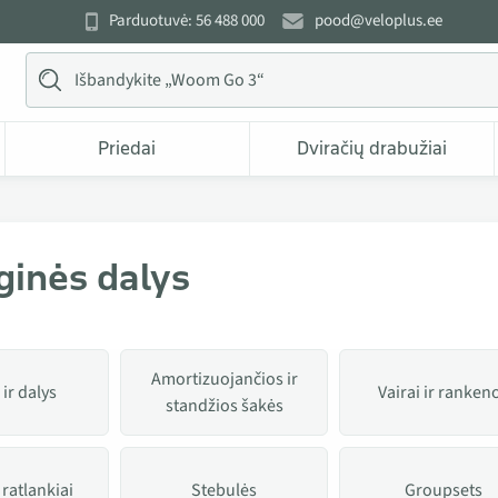
Parduotuvė: 56 488 000
pood@veloplus.ee
Priedai
Dviračių drabužiai
ginės dalys
Amortizuojančios ir
ir dalys
Vairai ir ranken
standžios šakės
 ratlankiai
Stebulės
Groupsets