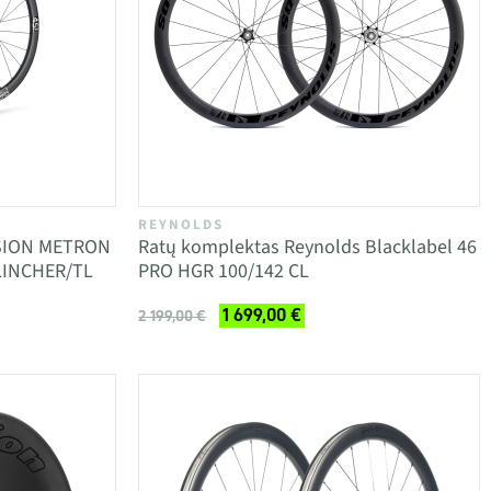
REYNOLDS
ISION METRON
Ratų komplektas Reynolds Blacklabel 46
CLINCHER/TL
PRO HGR 100/142 CL
1 699,00 €
2 199,00 €