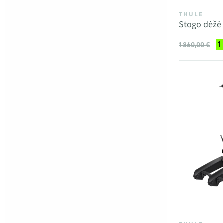
THULE
Stogo dėžė
1
1 860,00 €