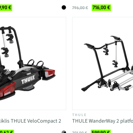
9,90 €
716,00 €
796,00 €
THULE
ikiklis THULE VeloCompact 2
THULE WanderWay 2 platf
0,62 €
599,90 €