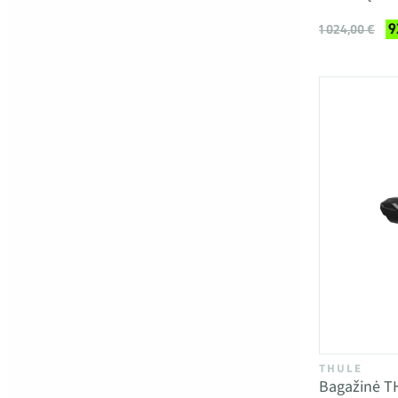
9
1 024,00 €
THULE
Bagažinė T