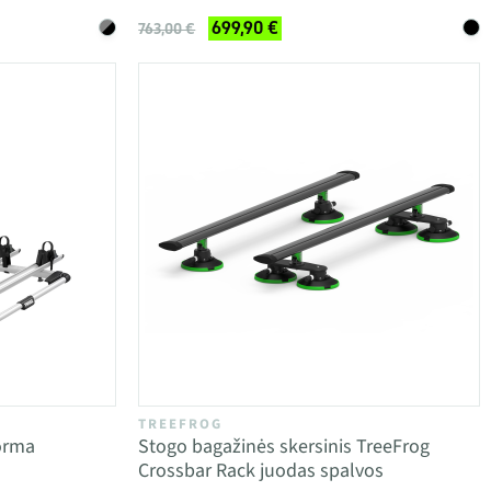
699,90 €
763,00 €
TREEFROG
orma
Stogo bagažinės skersinis TreeFrog
Crossbar Rack juodas spalvos