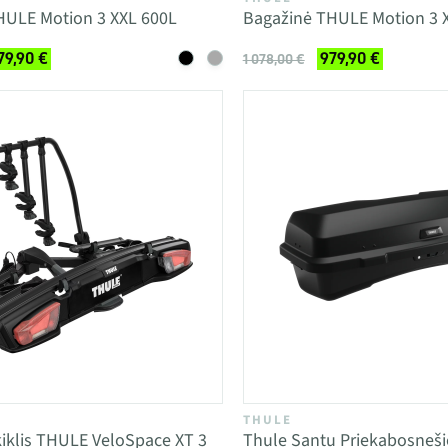
HULE Motion 3 XXL 600L
Bagažinė THULE Motion 3 
79,90 €
979,90 €
1 078,00 €
THULE
ikiklis THULE VeloSpace XT 3
Thule Santu Priekabosneši