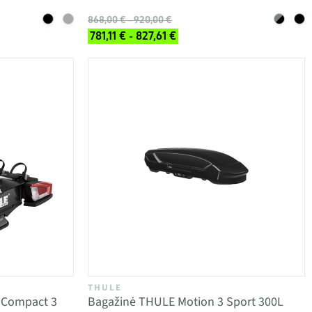
868,00 € - 920,00 €
781,11 € - 827,61 €
THULE
loCompact 3
Bagažinė THULE Motion 3 Sport 300L