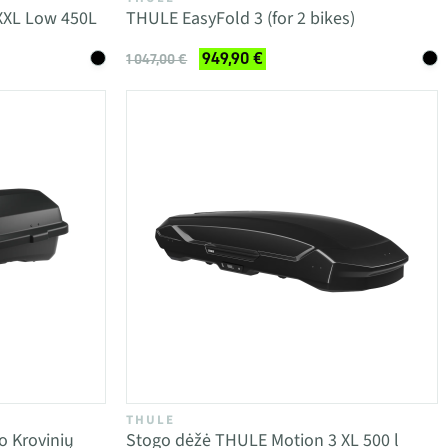
XXL Low 450L
THULE EasyFold 3 (for 2 bikes)
949,90 €
1 047,00 €
THULE
o Krovinių
Stogo dėžė THULE Motion 3 XL 500 l