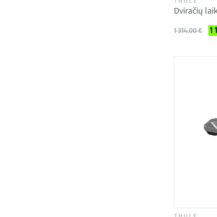
THULE
Dviračių la
1 
1 314,00 €
THULE