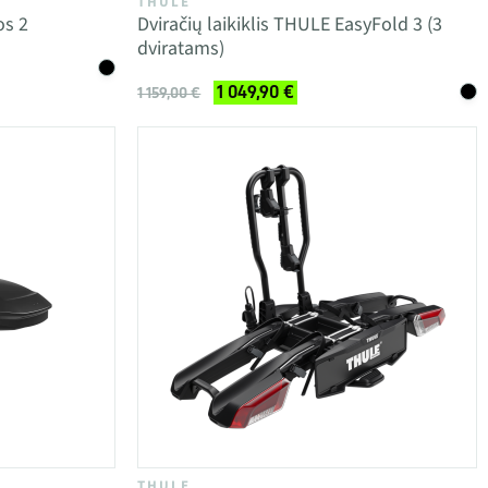
THULE
os 2
Dviračių laikiklis THULE EasyFold 3 (3
dviratams)
1 049,90 €
1 159,00 €
THULE