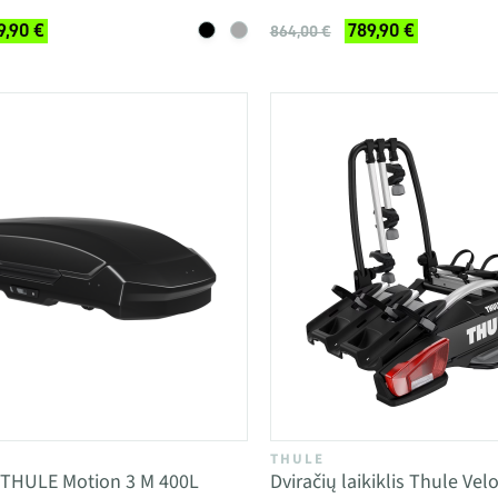
9,90 €
789,90 €
864,00 €
THULE
 THULE Motion 3 M 400L
Dviračių laikiklis Thule Ve