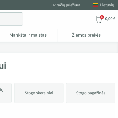
Lietuvių
Dviračių priežiūra
0
0,00 €
Mankšta ir maistas
Žiemos prekės
ui
ių
Stogo skersiniai
Stogo bagažinės