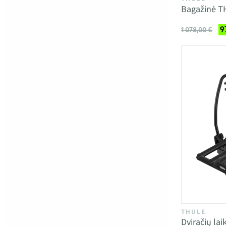
Bagažinė T
9
1 078,00 €
THULE
Dviračių la