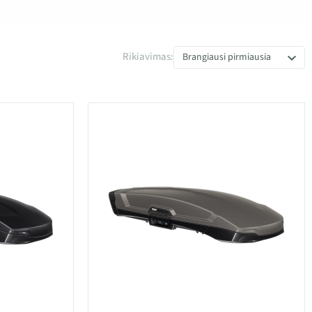
iliui
Rikiavimas:
Brangiausi pirmiausia