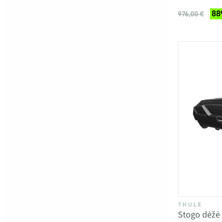
88
976,00 €
THULE
Stogo dėžė