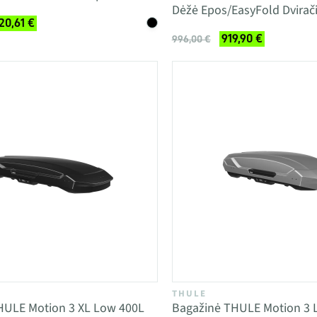
Dėžė Epos/EasyFold Dvirači
20,61 €
919,90 €
996,00 €
THULE
HULE Motion 3 XL Low 400L
Bagažinė THULE Motion 3 