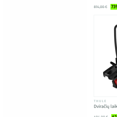
73
814,00 €
THULE
Dviračių la
62