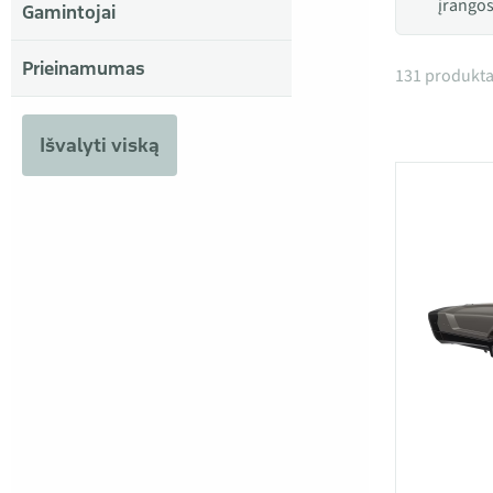
įrangos 
Gamintojai
Prieinamumas
Produkta
131 produkta
Išvalyti viską