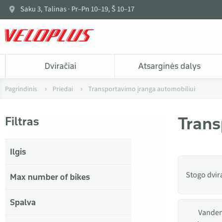
Saku 3, Talinas · Pr–Pn 10–19, Š 10–17
Dviračiai
Atsarginės dalys
Pagrindinis
Priedai
Transportavimo įranga automobiliui
Trans
Filtras
Ilgis
Stogo dvira
Max number of bikes
Spalva
Vanden