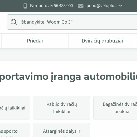
Parduotuvė: 56 488 000
pood@veloplus.ee
Priedai
Dviračių drabužiai
portavimo įranga automobili
Kablio dviračių
Bagažinės dvirač
čių laikikliai
laikikliai
laikikliai
s sporto
Atsarginės dalys ir