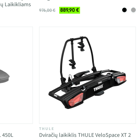
ų Laikikliams
889,90 €
976,00 €
THULE
L 450L
Dviračių laikiklis THULE VeloSpace XT 2