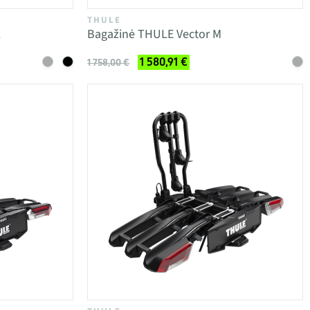
THULE
L
Bagažinė THULE Vector M
1 580,91 €
1 758,00 €