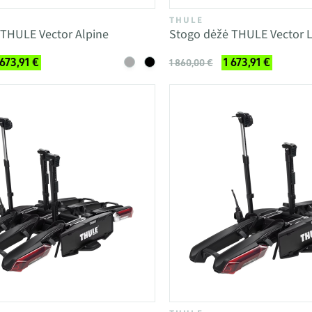
THULE
 THULE Vector Alpine
Stogo dėžė THULE Vector 
 673,91 €
1 673,91 €
1 860,00 €