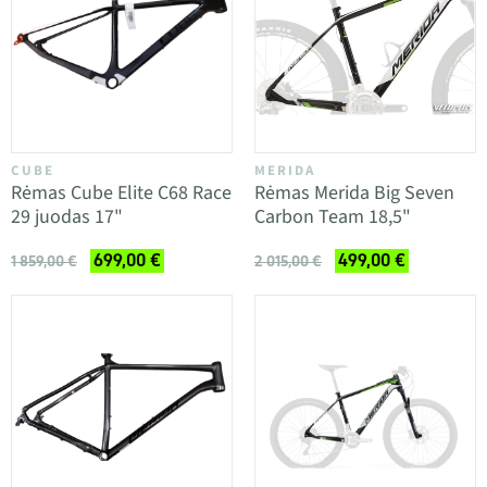
CUBE
MERIDA
Rėmas Cube Elite C68 Race
Rėmas Merida Big Seven
29 juodas 17"
Carbon Team 18,5"
699,00 €
499,00 €
1 859,00 €
2 015,00 €