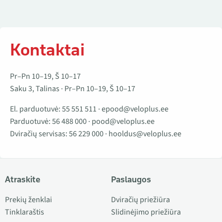
Kontaktai
Pr–Pn 10–19, Š 10–17
Saku 3, Talinas · Pr–Pn 10–19, Š 10–17
El. parduotuvė:
55 551 511
·
epood@veloplus.ee
Parduotuvė:
56 488 000
·
pood@veloplus.ee
Dviračių servisas:
56 229 000
·
hooldus@veloplus.ee
Atraskite
Paslaugos
Prekių ženklai
Dviračių priežiūra
Tinklaraštis
Slidinėjimo priežiūra