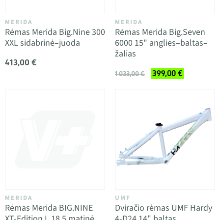
MERIDA
MERIDA
Rėmas Merida Big.Nine 300
Rėmas Merida Big.Seven
XXL sidabrinė–juoda
6000 15" anglies–baltas–
žalias
413,00 €
399,00 €
1 033,00 €
MERIDA
UMF
Rėmas Merida BIG.NINE
Dviračio rėmas UMF Hardy
XT-Edition L 18.5 matinė
4-D24 14" baltas