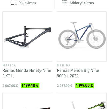
Rikiavimas
Atidaryti filtrus
MERIDA
MERIDA
Rėmas Merida Ninety-Nine
Rėmas Merida Big.Nine
9.XT L
9000 L 2022
1 199,40 €
1 199,00 €
2 067,00 €
2 067,00 €