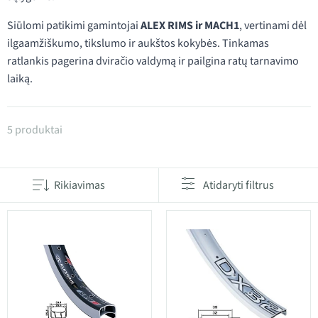
Siūlomi patikimi gamintojai
ALEX RIMS ir MACH1
, vertinami dėl
ilgaamžiškumo, tikslumo ir aukštos kokybės. Tinkamas
ratlankis pagerina dviračio valdymą ir pailgina ratų tarnavimo
laiką.
Produktai kategorijoje 20" dviračio ratlankiai
5 produktai
Rikiavimas
Atidaryti filtrus