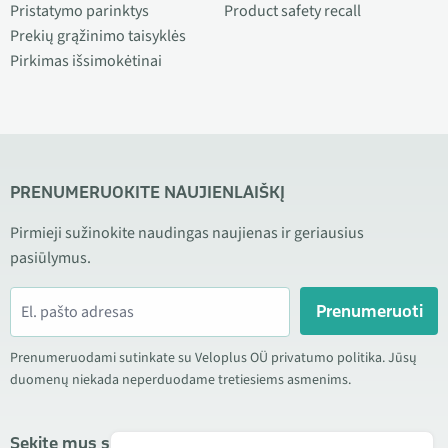
Pristatymo parinktys
Product safety recall
Prekių grąžinimo taisyklės
Pirkimas išsimokėtinai
PRENUMERUOKITE NAUJIENLAIŠKĮ
Pirmieji sužinokite naudingas naujienas ir geriausius
pasiūlymus.
Prenumeruoti
Prenumeruodami sutinkate su Veloplus OÜ privatumo politika. Jūsų
duomenų niekada neperduodame tretiesiems asmenims.
Sekite mus socialiniuose tinkluose