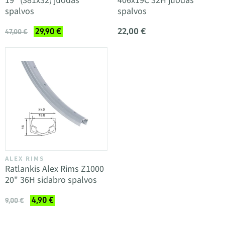
19" (381x32) juodas
406x19C 32H juodas
spalvos
spalvos
22,00 €
29,90 €
47,00 €
ALEX RIMS
Ratlankis Alex Rims Z1000
20" 36H sidabro spalvos
4,90 €
9,00 €