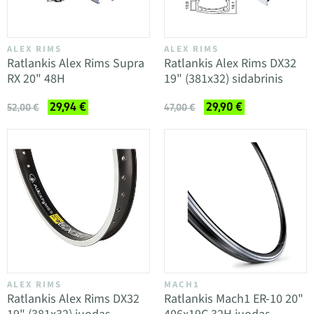
ALEX RIMS
ALEX RIMS
Ratlankis Alex Rims Supra
Ratlankis Alex Rims DX32
RX 20" 48H
19" (381x32) sidabrinis
29,94 €
29,90 €
52,00 €
47,00 €
ALEX RIMS
MACH1
Ratlankis Alex Rims DX32
Ratlankis Mach1 ER-10 20"