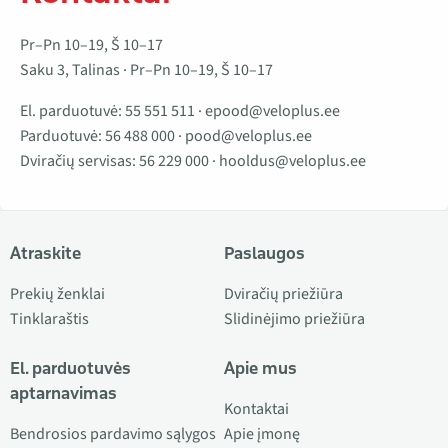
Pr–Pn 10–19, Š 10–17
Saku 3, Talinas · Pr–Pn 10–19, Š 10–17
El. parduotuvė:
55 551 511
·
epood@veloplus.ee
Parduotuvė:
56 488 000
·
pood@veloplus.ee
Dviračių servisas:
56 229 000
·
hooldus@veloplus.ee
Atraskite
Paslaugos
Prekių ženklai
Dviračių priežiūra
Tinklaraštis
Slidinėjimo priežiūra
El. parduotuvės
Apie mus
aptarnavimas
Kontaktai
Bendrosios pardavimo sąlygos
Apie įmonę