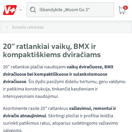
0
Dviračio ratlankiai
20” ratlankiai vaikų, BMX ir
kompaktiškiems dviračiams
20” ratlankiai plačiai naudojami
vaikų dviračiuose, BMX
dviračiuose bei kompaktiškuose ir sulankstomuose
dviračiuose
. Šis dydis pasižymi dideliu tvirtumu, geru valdymu
ir patikima konstrukcija, tinkančia kasdieniam ir
intensyvesniam naudojimui.
Asortimente rasite 20” ratlankius
važiavimui, remontui ir
dviračio atnaujinimui
. Skirtingi pločiai ir profiliai leidžia
surinkti patikimus ratus, atsparius sudėtingoms važiavimo
sąlygoms.