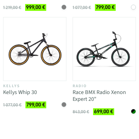
999,00 €
799,00 €
1 219,00 €
1 077,00 €
KELLYS
RADIO
Kellys Whip 30
Race BMX Radio Xenon
Expert 20"
799,00 €
1 077,00 €
699,00 €
843,00 €