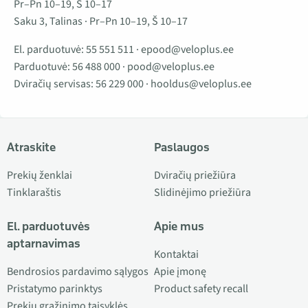
Pr–Pn 10–19, Š 10–17
Saku 3, Talinas · Pr–Pn 10–19, Š 10–17
El. parduotuvė:
55 551 511
·
epood@veloplus.ee
Parduotuvė:
56 488 000
·
pood@veloplus.ee
Dviračių servisas:
56 229 000
·
hooldus@veloplus.ee
Atraskite
Paslaugos
Prekių ženklai
Dviračių priežiūra
Tinklaraštis
Slidinėjimo priežiūra
El. parduotuvės
Apie mus
aptarnavimas
Kontaktai
Bendrosios pardavimo sąlygos
Apie įmonę
Pristatymo parinktys
Product safety recall
Prekių grąžinimo taisyklės