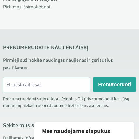
Pirkimas išsimokėtinai
PRENUMERUOKITE NAUJIENLAIŠKĮ
Pirmieji sužinokite naudingas naujienas ir geriausius
pasiūlymus.
Prenumeruoti
Prenumeruodami sutinkate su Veloplus OÜ privatumo politika. Jūsų
duomenų niekada neperduodame tretiesiems asmenims.
Sekite mus socialiniuose tinkluose
Mes naudojame slapukus
Dalijamės informacija apie geras kainas, naujus produktus ir