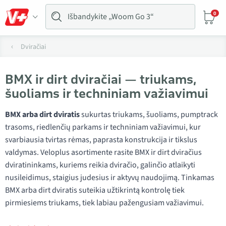
0
Dviračiai
BMX ir dirt dviračiai — triukams,
šuoliams ir techniniam važiavimui
BMX arba dirt dviratis
sukurtas triukams, šuoliams, pumptrack
trasoms, riedlenčių parkams ir techniniam važiavimui, kur
svarbiausia tvirtas rėmas, paprasta konstrukcija ir tikslus
valdymas. Veloplus asortimente rasite BMX ir dirt dviračius
dviratininkams, kuriems reikia dviračio, galinčio atlaikyti
nusileidimus, staigius judesius ir aktyvų naudojimą. Tinkamas
BMX arba dirt dviratis suteikia užtikrintą kontrolę tiek
pirmiesiems triukams, tiek labiau pažengusiam važiavimui.