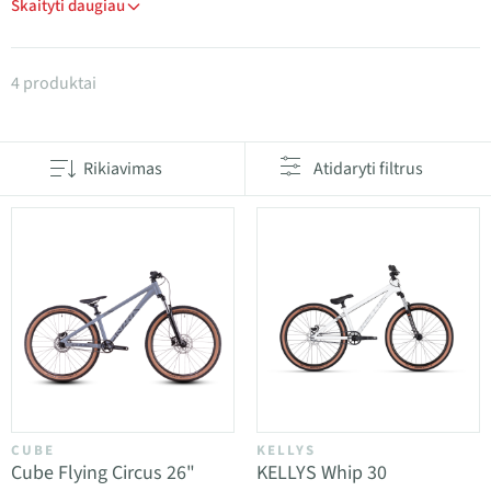
Skaityti daugiau
Produktai kategorijoje BMX / Dirt
4 produktai
Rikiavimas
Atidaryti filtrus
CUBE
KELLYS
Cube Flying Circus 26"
KELLYS Whip 30